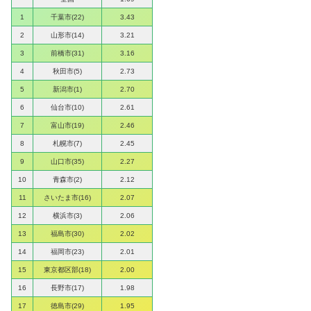
1
千葉市(22)
3.43
2
山形市(14)
3.21
3
前橋市(31)
3.16
4
秋田市(5)
2.73
5
新潟市(1)
2.70
6
仙台市(10)
2.61
7
富山市(19)
2.46
8
札幌市(7)
2.45
9
山口市(35)
2.27
10
青森市(2)
2.12
11
さいたま市(16)
2.07
12
横浜市(3)
2.06
13
福島市(30)
2.02
14
福岡市(23)
2.01
15
東京都区部(18)
2.00
16
長野市(17)
1.98
17
徳島市(29)
1.95