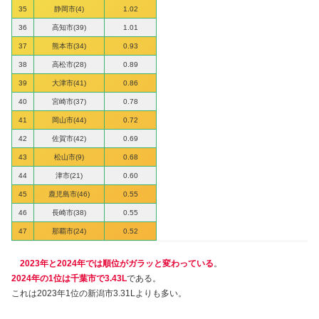
35
静岡市(4)
1.02
36
高知市(39)
1.01
37
熊本市(34)
0.93
38
高松市(28)
0.89
39
大津市(41)
0.86
40
宮崎市(37)
0.78
41
岡山市(44)
0.72
42
佐賀市(42)
0.69
43
松山市(9)
0.68
44
津市(21)
0.60
45
鹿児島市(46)
0.55
46
長崎市(38)
0.55
47
那覇市(24)
0.52
2023年と2024年では順位がガラッと変わっている
。
2024年の1位は千葉市で3.43L
である。
これは2023年1位の新潟市3.31Lよりも多い。