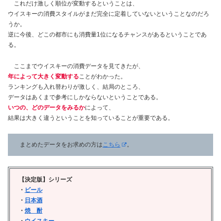
これだけ激しく順位が変動するということは、
ウイスキーの消費スタイルがまだ完全に定着していないということなのだろ
うか。
逆に今後、どこの都市にも消費量1位になるチャンスがあるということであ
る。
ここまでウイスキーの消費データを見てきたが、
年によって大きく変動する
ことがわかった。
ランキングも入れ替わりが激しく、結局のところ、
データはあくまで参考にしかならないということである。
いつの、どのデータをみるか
によって、
結果は大きく違うということを知っていることが重要である。
まとめたデータをお求めの方は
こちら
。
【決定版】シリーズ
・
ビール
・
日本酒
・
焼 酎
・
ウイスキー