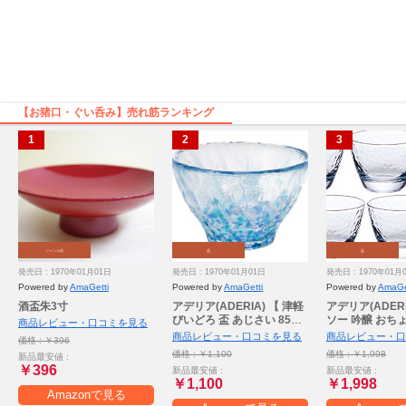
【お猪口・ぐい呑み】売れ筋ランキング
ジャンル別
盃
盃
発売日 : 1970年01月01日
発売日 : 1970年01月01日
発売日 : 1970年01月
Powered by
AmaGetti
Powered by
AmaGetti
Powered by
AmaGe
酒盃朱3寸
アデリア(ADERIA) 【 津軽
アデリア(ADER
びいどろ 盃 あじさい 85ml
ソー 吟醸 おちょこ
商品レビュー・口コミを見る
日本製 個箱入 F49783 】 お
個セット 日本製
商品レビュー・口コミを見る
商品レビュー・口
価格 : ￥396
ちょこ ぐい呑み 日本酒 グ
み 日本酒 グラス
価格 : ￥1,100
価格 : ￥1,998
新品最安値 :
ラス ガラス 冷酒 お猪口 酒
酒 お猪口 酒器 
￥396
新品最安値 :
新品最安値 :
器 おしゃれ ギフト 女性 母
い飲み おしゃれ
￥1,100
￥1,998
の日 父の日 夫婦 男性 引越
レゼント 祝い 
Amazonで見る
し祝い 結婚 挨拶回り プチ
日 敬老 還暦 上