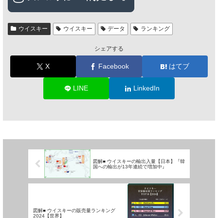
ウイスキー
ウイスキー
データ
ランキング
シェアする
X
Facebook
はてブ
LINE
LinkedIn
図解■ ウイスキーの輸出入量【日本】『韓
国への輸出が13年連続で増加中』
図解■ ウイスキーの販売量ランキング
2024【世界】