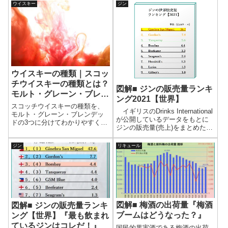
イスキー蒸留所として親しまれ
ウイスキー
ジン
ている。蒸留所の歩みや代表的
なウイスキーの特徴をわかりや
すく紹介する。
ウイスキーの種類｜スコッ
チウイスキーの種類とは？
図解■ ジンの販売量ランキ
モルト・グレーン・ブレン
ング2021【世界】
デッドの違いをわかりやす
スコッチウイスキーの種類を、
イギリスのDrinks International
く解説
モルト・グレーン・ブレンデッ
が公開しているデータをもとに
ドの3つに分けてわかりやすく解
ジンの販売量(売上)をまとめた。
説。それぞれの原料や製法の違
ジンのランキングはどうなって
いと特徴を整理し、スコッチの
いるのか、世界で最も販売量(売
ジン
リキュール
分類を基礎から理解できる。
上)が多いブランドは何なのか見
てみよう。
図解■ 梅酒の出荷量『梅酒
図解■ ジンの販売量ランキ
ブームはどうなった？』
ング【世界】『最も飲まれ
ているジンはコレだ！』
国民的果実酒である梅酒の出荷