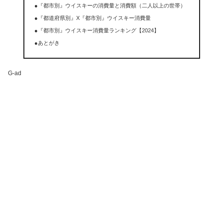
●『都市別』ウイスキーの消費量と消費額（二人以上の世帯）
●『都道府県別』X『都市別』ウイスキー消費量
●『都市別』ウイスキー消費量ランキング【2024】
●あとがき
G-ad