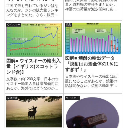
量と原料梅の推移をまとめた。
世界で最も売れているジンはな
梅酒の出荷量が減少傾向にある
んなのか。ジンの販売量ランキ
のことと、原料梅の出荷量はあ
ングをまとめた。さらに販売量
まり関係なさそうである。 では
の推移をグラフにしたことで、
梅酒の出荷量が減少傾向にある
俯瞰的に可視化できる。あなた
ウイスキー
焼酎
原因は何なのだろうか。
はランクインしたジンをいくつ
知っているだろうか。
図解■ 焼酎の輸出データ
図解■ ウイスキーの輸出入
『焼酎はお酒全体の1％に
量【イギリス(スコットラ
すぎず！』
ンド含)】
日本酒やウイスキーの輸出は話
文字数：約1200文字 日本のウ
題になることがあるが、焼酎の
イスキー輸出入量は増加傾向に
話は聞かない。焼酎の輸出デー
あるが、海外ではどうなのか。5
タをまとめた。グラフに可視化
大ウイスキー大国の1つであるス
することで、焼酎の現状が知れ
コットランド(イギリスに含まれ
全酒共通
ウイスキー
るだろう。また、お酒全体での
る)を見てみよう。 イギリス政
焼酎の比率もまとめたので、視
府の貿易データをもとにまとめ
野を広くして焼酎の輸出を考え
た。つまりスコッチウイスキー
てみよう。
もイ...