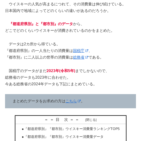
ウイスキーの人気が高まるにつれて、その消費量は伸び続けている。
日本国内で地域によってどのくらいの違いがあるのだろうか。
『都道府県別』と『都市別』のデータ
から、
どこでどのくらいウイスキーが消費されているのかをまとめた。
データは2カ所から得ている。
『都道府県別』の一人当たりの消費量は
国税庁
、
『都市別』に二人以上の世帯の消費量は
総務省
である。
国税庁のデータがまだ
2023年(令和5年)
までしかないので、
総務省のデータも2023年に合わせた。
今ある総務省の2024年データも下記にまとめている。
まとめたデータをお求めの方は
こちら
。
＝＝目 次＝＝
●『都道府県別』『都市別』ウイスキー消費量ランキングTOP5
●『都道府県別』『都市別』ウイスキー消費量データ