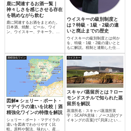
鹿に関連するお酒一覧｜
神々しさを感じさせる存在
を眺めながら飲む
ウイスキーの級別制度と
鹿に関連するお酒をまとめた。
は？特級・1級・2級の違
日本酒、焼酎、ビール、ワイ
いと廃止までの歴史
ン、ウイスキー、テキーラ、リ
キュール。 鹿を名前やラベルに
ウイスキーの級別制度とは何か
使っている銘柄はとても多い。
を、特級・1級・2級の違いとと
凛々しく、神秘性を感じるその
もに解説。税制と連動した仕組
姿に見とれて飲むお酒は格別で
みや1943年の制定から1989年の
あろう。
廃止までの変遷を整理し、オー
酒精強化ワイン
ウイスキー
ルドボトルに残る表示の意味を
理解できる。
スキャパ蒸留所とは？ロー
モンドスチルで知られた蒸
図解■ シェリー・ポート・
留所を解説
マデイラの違いを比較｜酒
蒸溜所名：スキャパ蒸溜所英
精強化ワインの特徴を解説
字：SCAPA意味：ノース語(ヴァ
シェリー・ポート・マデイラの
イキングの言葉)で｢貝床｣という
違いを図表でわかりやすく比
意創業：1885年仕込み水：リン
較。原料や製法、味わい、産地
グロ･バーンの小川から引かれた