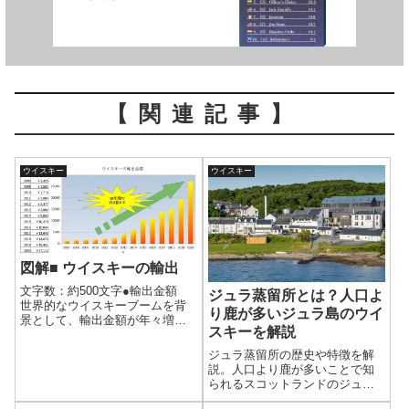
【関連記事】
ウイスキー
ウイスキー
図解■ ウイスキーの輸出
文字数：約500文字●輸出金額
ジュラ蒸留所とは？人口よ
世界的なウイスキーブームを背
り鹿が多いジュラ島のウイ
景として、輸出金額が年々増加
スキーを解説
している。国税庁のデータをま
とめると、この10年間で15.8倍
ジュラ蒸留所の歴史や特徴を解
になっている。2020年の輸出金
説。人口より鹿が多いことで知
額はついに清酒(日本酒)を抜い
られるスコットランドのジュラ
て、1位になった。2021年...
島にある蒸留所で、島唯一のウ