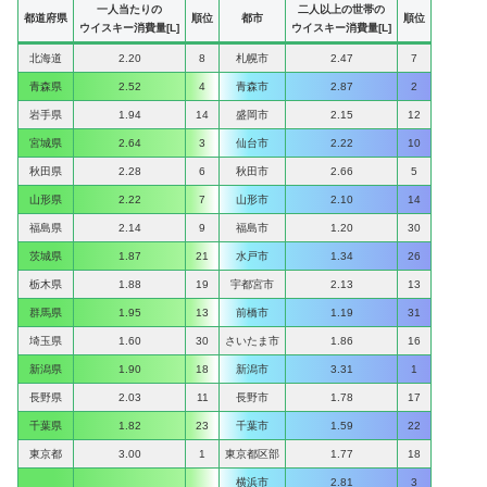
一人当たりの
二人以上の世帯の
都道府県
順位
都市
順位
ウイスキー消費量[L]
ウイスキー消費量[L]
北海道
2.20
8
札幌市
2.47
7
青森県
2.52
4
青森市
2.87
2
岩手県
1.94
14
盛岡市
2.15
12
宮城県
2.64
3
仙台市
2.22
10
秋田県
2.28
6
秋田市
2.66
5
山形県
2.22
7
山形市
2.10
14
福島県
2.14
9
福島市
1.20
30
茨城県
1.87
21
水戸市
1.34
26
栃木県
1.88
19
宇都宮市
2.13
13
群馬県
1.95
13
前橋市
1.19
31
埼玉県
1.60
30
さいたま市
1.86
16
新潟県
1.90
18
新潟市
3.31
1
長野県
2.03
11
長野市
1.78
17
千葉県
1.82
23
千葉市
1.59
22
東京都
3.00
1
東京都区部
1.77
18
横浜市
2.81
3