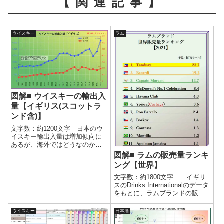
【関連記事】
ウイスキー
ラム
図解■ ウイスキーの輸出入
量【イギリス(スコットラ
ンド含)】
文字数：約1200文字 日本のウ
イスキー輸出入量は増加傾向に
あるが、海外ではどうなのか。5
大ウイスキー大国の1つであるス
図解■ ラムの販売量ランキ
コットランド(イギリスに含まれ
ング【世界】
る)を見てみよう。 イギリス政
府の貿易データをもとにまとめ
文字数：約1800文字 イギリ
た。つまりスコッチウイスキー
スのDrinks Internationalのデータ
もイ...
をもとに、ラムブランドの販売
量ランキングと推移をまとめ
た。 世界で最も売れているラ
ウイスキー
日本酒
ムは何なのか。そして推移はど