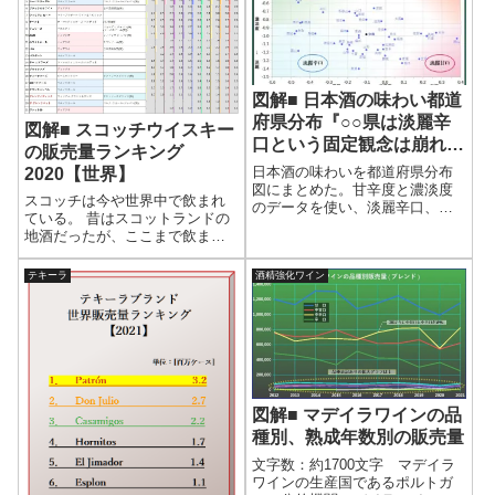
うなっているのか、見てみよ
う。●ラムブランドの...
図解■ 日本酒の味わい都道
府県分布『○○県は淡麗辛
図解■ スコッチウイスキー
口という固定観念は崩れ去
の販売量ランキング
るかも』
日本酒の味わいを都道府県分布
2020【世界】
図にまとめた。甘辛度と濃淡度
スコッチは今や世界中で飲まれ
のデータを使い、淡麗辛口、淡
ている。 昔はスコットランドの
麗甘口、濃醇辛口、濃醇辛口の4
地酒だったが、ここまで飲まれ
つに分けられる。過去のデータ
るようになったのにはわけがあ
と比較してデータがどのように
る。 それはブレンデッドウイス
テキーラ
酒精強化ワイン
変化したかもわかるようグラフ
キーのおかげだと考えられる。
を作成した。さらに日本地図に
実際の売り上げを見てもブレン
色分けマッピングすることで、
デッドが9割を占める。
一目で地域の味わいがわかる。
図解■ マデイラワインの品
種別、熟成年数別の販売量
文字数：約1700文字 マデイラ
ワインの生産国であるポルトガ