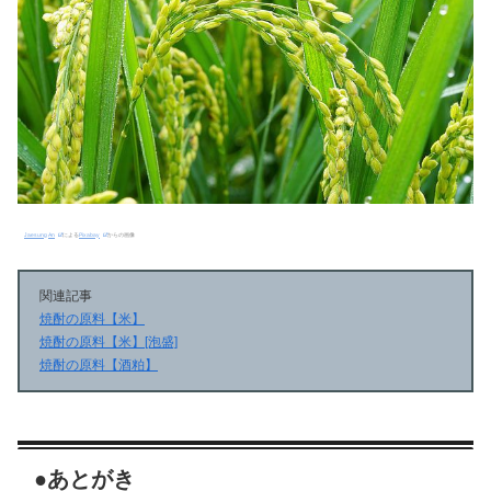
Jaesung An
による
Pixabay
からの画像
関連記事
焼酎の原料【米】
焼酎の原料【米】[泡盛]
焼酎の原料【酒粕】
●あとがき