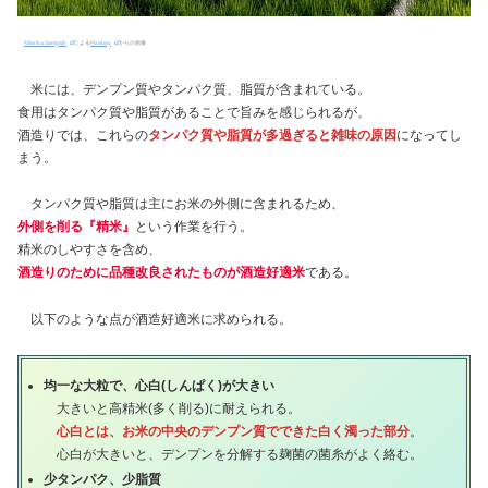
Nilanka Sampath
による
Pixabay
からの画像
米には、デンプン質やタンパク質、脂質が含まれている。
食用はタンパク質や脂質があることで旨みを感じられるが、
酒造りでは、これらの
タンパク質や脂質が多過ぎると雑味の原因
になってし
まう。
タンパク質や脂質は主にお米の外側に含まれるため、
外側を削る『精米』
という作業を行う。
精米のしやすさを含め、
酒造りのために品種改良されたものが酒造好適米
である。
以下のような点が酒造好適米に求められる。
均一な大粒で、心白(しんぱく)が大きい
大きいと高精米(多く削る)に耐えられる。
心白とは、お米の中央のデンプン質でできた白く濁った部分
。
心白が大きいと、デンプンを分解する麹菌の菌糸がよく絡む。
少タンパク、少脂質