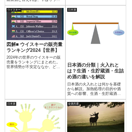
酒運転による死亡事故は20年前
スキーブランドなのか、最近人
の1/8...
気のジンブランドか、、、 イギ
ウイスキー
日本酒
リスのDRINKS
INTERNATIONALによる2022年
の調査結果をまとめた。
図解■ ウイスキーの販売量
ランキング2024【世界】
2024年の世界のウイスキーの販
売量をランキングにまとめた。
日本酒の分類｜火入れと
世界情勢が不安定ななか、どの
は？生酒・生貯蔵酒・生詰
ような結果になったのだろう
か。また、ランキングTOP10の
め酒の違いを解説
ブランドの10年間の販売量をグ
日本酒の火入れとは何かを基礎
ラフにしたので、推移をみるこ
から解説。加熱処理の目的や酒
とができる。一緒にTOP20の数
質への影響、生酒・生貯蔵酒・
値データも掲載したので、俯瞰
生詰め酒の違いと保存性の特徴
的な見方もできるだろう。
を整理し、日本酒の分類との関
日本酒
全酒共通
係をわかりやすく説明する。