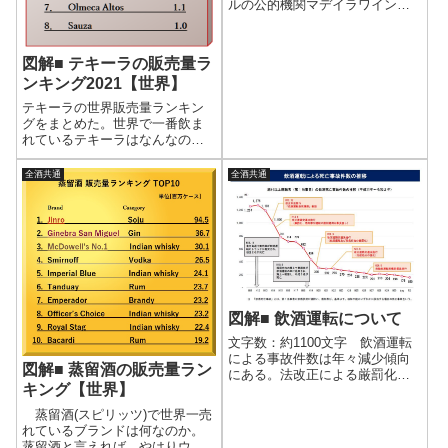
ルの公的機関マデイラワイン協
会(IVBAM)が公開しているデータ
をもとに、ブドウ品種別、熟成
年数別の販売量推移をまとめ
図解■ テキーラの販売量ラ
た。●マデイラワインの品種別販
ンキング2021【世界】
売量 マデイラワインの分類の
一つ...
テキーラの世界販売量ランキン
グをまとめた。世界で一番飲ま
れているテキーラはなんなの
か。ドン・フリオ？パトロン？
サウザ？クエルボ？その答えが
全酒共通
全酒共通
ここでわかる！さらに各ブラン
ドの販売量推移をグラスにした
ので、急上昇中のブランドも知
ることができる。
図解■ 飲酒運転について
文字数：約1100文字 飲酒運転
による事故件数は年々減少傾向
図解■ 蒸留酒の販売量ラン
にある。法改正による厳罰化が
キング【世界】
効果を表していると考えられ
る。●データ 警察庁のデータに
蒸留酒(スピリッツ)で世界一売
よると、飲酒運転による事故件
れているブランドは何なのか。
数はこの10年で半分以下に、飲
蒸留酒と言えれば、やはりウイ