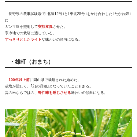
長野県の農事試験場で｢北陸12号｣と｢東北25号｣をかけ合わした｢たかね錦｣
に
ガンマ線を照射して
突然変異
させた。
寒冷地での栽培に適している。
すっきりとしたライト
な味わいの傾向になる。
・雄町（おまち）
100年以上前
に岡山県で栽培された始めた。
栽培が難しく、｢幻の品種｣となっていたこともある。
昔の米ならではの、
野性味を感じさせる
味わいの傾向になる。