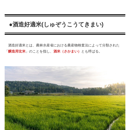
●酒造好適米(しゅぞうこうてきまい)
酒造好適米とは、農林水産省における農産物検査法によって分類された
「
醸造用玄米
」のことを指し、
酒米（さかまい）
とも呼ばる。