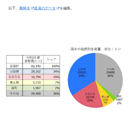
以下、
農林水
産省のデータ
を編集。