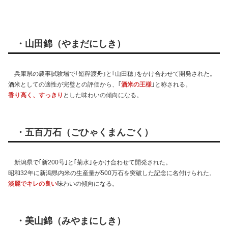
・山田錦（やまだにしき）
兵庫県の農事試験場で｢短稈渡舟｣と｢山田穂｣をかけ合わせて開発された。
酒米としての適性が完璧との評価から、｢
酒米の王様
｣と称される。
香り高く、すっきり
とした味わいの傾向になる。
・五百万石（ごひゃくまんごく）
新潟県で｢新200号｣と｢菊水｣をかけ合わせて開発された。
昭和32年に新潟県内米の生産量が500万石を突破した記念に名付けられた。
淡麗でキレの良い
味わいの傾向になる。
・美山錦（みやまにしき）