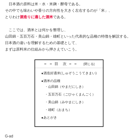
日本酒の原料は米・水・米麹・酵母である。
その中でも味わいや香りの方向性を大きく左右するのが「米」、
とりわけ
酒造りに適した
酒米
である。
ここでは、酒米とは何かを整理し、
山田錦・五百万石・美山錦・雄町といった代表的な品種の特徴を解説する。
日本酒の違いを理解するための基礎として、
まずは原料米の仕組みから押さえていこう。
＝＝目 次＝＝
●酒造好適米(しゅぞうこうてきまい)
●酒米の品種
・山田錦（やまだにしき）
・五百万石（ごひゃくまんごく）
・美山錦（みやまにしき）
・雄町（おまち）
●あとがき
G-ad