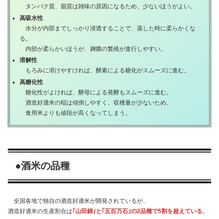
タンパク質、脂質は雑味の原因になるため、少ないほうがよい。
高吸水性
水分が内部までしっかり浸透することで、蒸した時に柔らかくな
る。
内部が柔らかいほうが、麹菌の繁殖が進行しやすい。
溶解性
もろみに溶けやすければ、酵素による糖化がスムーズに進む。
高糖化性
糖化性がよければ、酵母による発酵もスムーズに進む。
酒造好適米の稲は傾倒しやすく、収穫量が少ないため、
食用米よりも値段が高くなってしまう。
●酒米の品種
全国各地で独自の酒造好適米が開発されているが、
酒造好適米の生産割合は
｢山田錦｣と｢五百万石｣の2品種で5割を超えている
。