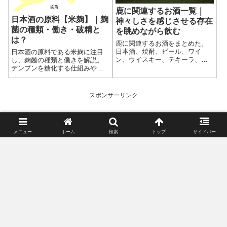
鹿に関連するお酒一覧｜
日本酒の原料【米麹】｜麹
神々しさを感じさせる存在
菌の種類・働き・破精と
を眺めながら飲む
は？
鹿に関連するお酒をまとめた。
日本酒、焼酎、ビール、ワイ
日本酒の原料である米麹に注目
ン、ウイスキー、テキーラ、リ
し、麹菌の種類と働きを解説。
キュール。 鹿を名前やラベルに
デンプンを糖化する仕組みや並
使っている銘柄はとても多い。
行複発酵との関係、破精（は
凛々しく、神秘性を感じるその
ぜ）の意味まで整理し、日本酒
姿に見とれて飲むお酒は格別で
造りにおける米麹の役割をわか
スポンサーリンク
あろう。
りやすくまとめる。
メニュー
ホーム
検索
トップ
サイドバー