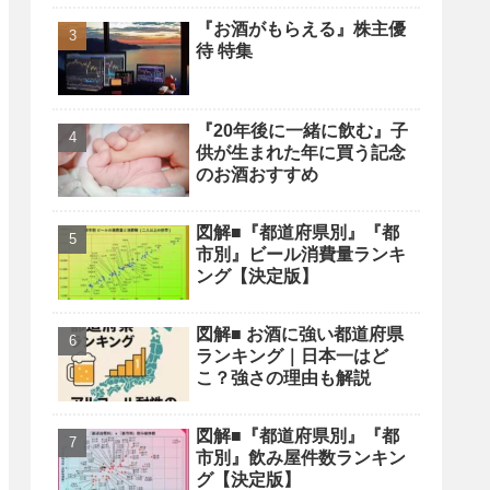
『お酒がもらえる』株主優
待 特集
『20年後に一緒に飲む』子
供が生まれた年に買う記念
のお酒おすすめ
図解■『都道府県別』『都
市別』ビール消費量ランキ
ング【決定版】
図解■ お酒に強い都道府県
ランキング｜日本一はど
こ？強さの理由も解説
図解■『都道府県別』『都
市別』飲み屋件数ランキン
グ【決定版】