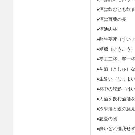
●酒は飲むとも飲
●酒は百薬の長
●酒池肉林
●酔生夢死（すい
●糟糠（そうこう
●亭主三杯、客一
●斗酒（としゅ）
●生酔い（なまよ
●杯中の蛇影（は
●人酒を飲む酒酒
●冷や酒と親の意
●忘憂の物
●酔いどれ怪我せ