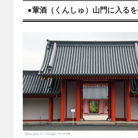
●葷酒（くんしゅ）山門に入る
Monica Volpin
による
Pixabay
からの画像