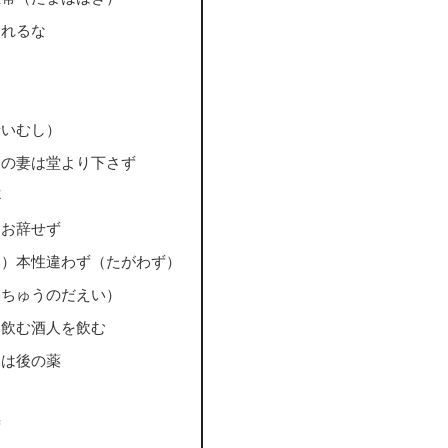
まれるな
せいむし）
）の妻は堂より下さず
杯
なお辞せず
い）本性違わず（たがわず）
いちゅうのだえい）
を飲む酒人を飲む
見は後の薬
ず