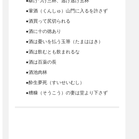
●駆けつけ三杯、逃げ逃げ五杯
●葷酒（くんしゅ）山門に入るを許さず
●酒買って尻切られる
●酒に十の徳あり
●酒は憂いを払う玉箒（たまははき）
●酒は飲むとも飲まれるな
●酒は百薬の長
●酒池肉林
●酔生夢死（すいせいむし）
●糟糠（そうこう）の妻は堂より下さず
●亭主三杯、客一杯
●斗酒（としゅ）なお辞せず
●生酔い（なまよい）本性違わず（たが
わず）