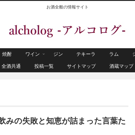
お酒全般の情報サイト
焼酎
ワイン
ジン
テキーラ
ラム
全酒共通
投稿一覧
サイトマップ
酒蔵マップ
飲みの失敗と知恵が詰まった言葉た