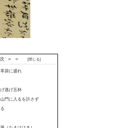
 次＝＝
い革袋に盛れ
逃げ逃げ五杯
）山門に入るを許さず
れる
玉箒（たまははき）