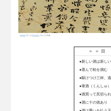
quillau
による
Pixabay
からの画像
＝＝目
●新しい酒は新し
●選んで粕を掴む
●駆けつけ三杯、
●葷酒（くんしゅ
●酒買って尻切ら
●酒に十の徳あり
●酒は憂いを払う