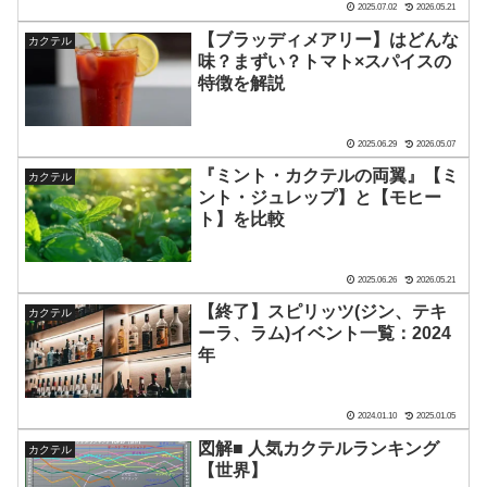
2025.07.02
2026.05.21
【ブラッディメアリー】はどんな
カクテル
味？まずい？トマト×スパイスの
特徴を解説
2025.06.29
2026.05.07
『ミント・カクテルの両翼』【ミ
カクテル
ント・ジュレップ】と【モヒー
ト】を比較
2025.06.26
2026.05.21
【終了】スピリッツ(ジン、テキ
カクテル
ーラ、ラム)イベント一覧：2024
年
2024.01.10
2025.01.05
図解■ 人気カクテルランキング
カクテル
【世界】