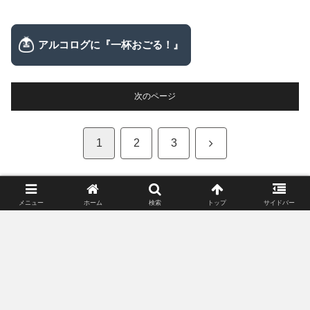
次のページ
次
1
2
3
へ
メニュー
ホーム
検索
トップ
サイドバー
【お猪口・ぐい呑み】売れ筋ランキング