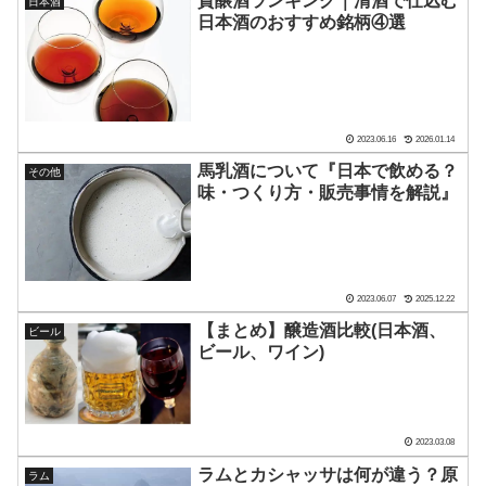
貴醸酒ランキング｜清酒で仕込む
日本酒
日本酒のおすすめ銘柄④選
2023.06.16
2026.01.14
馬乳酒について『日本で飲める？
その他
味・つくり方・販売事情を解説』
2023.06.07
2025.12.22
【まとめ】醸造酒比較(日本酒、
ビール
ビール、ワイン)
2023.03.08
ラムとカシャッサは何が違う？原
ラム