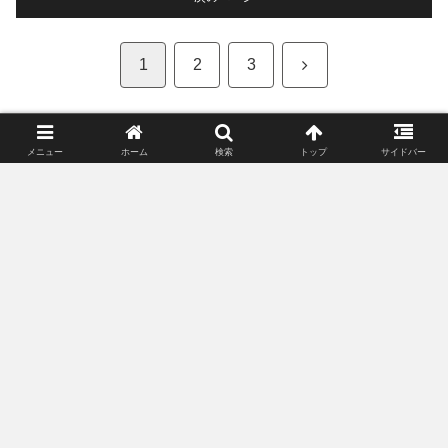
次
1
2
3
へ
メニュー
ホーム
検索
トップ
サイドバー
【お猪口・ぐい呑み】売れ筋ランキング
ジャンル別
盃
盃
発売日 : 1970年01月01日
発売日 : 1970年01月01日
発売日 : 1970年01月
Powered by
AmaGetti
Powered by
AmaGetti
Powered by
AmaGe
酒盃朱3寸
アデリア(ADERIA) 【 津軽
アデリア(ADER
びいどろ 盃 あじさい 85ml
ソー 吟醸 おちょこ
商品レビュー・口コミを見る
日本製 個箱入 F49783 】 お
個セット 日本製
商品レビュー・口コミを見る
商品レビュー・口
価格 : ￥396
ちょこ ぐい呑み 日本酒 グ
み 日本酒 グラス
価格 : ￥1,100
価格 : ￥1,998
新品最安値 :
ラス ガラス 冷酒 お猪口 酒
酒 お猪口 酒器 
￥396
新品最安値 :
新品最安値 :
器 おしゃれ ギフト 女性 母
い飲み おしゃれ