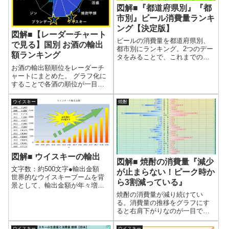
図解■『都道府県別』『都
市別』ビール消費量ランキ
ング【決定版】
図解■【レーダーチャート
ビールの消費量を都道府県別、
で見る】国別 お酒の輸出
都市別にランキング。2つのデー
額ランキング
タをみることで、これまでの違
和感が解消する。自身が住んで
お酒の輸出額順位をレーダーチ
いる地域はビールのどのくらい
ャートにまとめた。 グラフ化に
飲んでいるのだろうか、という
することで各酒の順位が一目で
疑問の答えが見つかるかもしれ
わかる。 金額順位表も掲載。
ない。
ウイスキー
焼酎
図解■ ウイスキーの輸出
図解■ 焼酎の消費量『減少
文字数：約500文字●輸出金額
が止まらない！ピーク時か
世界的なウイスキーブームを背
ら3割減っている』
景として、輸出金額が年々増加
している。国税庁のデータをま
焼酎の消費量が減り続けてい
とめると、この10年間で15.8倍
る。消費量の推移をグラフにす
になっている。2020年の輸出金
ると右肩下がりなのが一目でわ
額はついに清酒(日本酒)を抜い
かる。焼酎の甲類、乙類の消費
て、1位になった。2021年...
量は都道府県によって、大きく
ウイスキー
ウイスキー