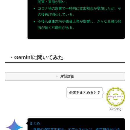
関東・東海が低い。
コロナ禍の影響で一時的に支出割合が増加したが、そ
の後再び減少している。
今後も健康志向や物価上昇が影響し、さらなる減少傾
向が続く可能性がある。
・
Gemini
に聞いてみた
対話詳細
全体をまとめると？
alcholog
まとめ
「食費の酒類支出割合」のデータからは、都市規模が小さ