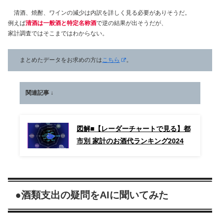
清酒、焼酎、ワインの減少は内訳を詳しく見る必要がありそうだ。
例えば
清酒は一般酒と特定名称酒
で逆の結果が出そうだが、
家計調査ではそこまではわからない。
まとめたデータをお求めの方は
こちら
。
関連記事 ↓
図解■【レーダーチャートで見る】都
市別 家計のお酒代ランキング2024
●酒類支出の疑問をAIに聞いてみた