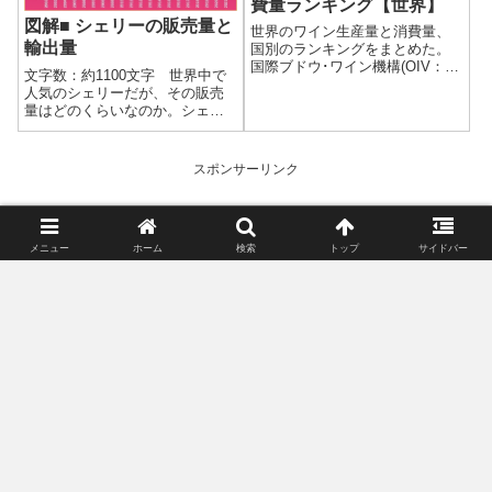
費量ランキング【世界】
図解■ シェリーの販売量と
世界のワイン生産量と消費量、
輸出量
国別のランキングをまとめた。
国際ブドウ･ワイン機構(OIV：
文字数：約1100文字 世界中で
International Organisation of Vine
人気のシェリーだが、その販売
and Wine)が 公表しているデータ
量はどのくらいなのか。シェリ
をもとにした。
ーの生産国であるスペインの公
的機関が公開しているデータを
もとに、販売量と輸出量の推
スポンサーリンク
移、2021年の輸出先をまとめ
た。●シェリーの販売量 シェリ
ーの販売量...
メニュー
ホーム
検索
トップ
サイドバー