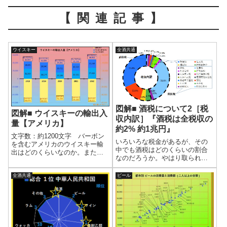
【関連記事】
ウイスキー
全酒共通
図解■ 酒税について2［税
図解■ ウイスキーの輸出入
収内訳］『酒税は全税収の
量【アメリカ】
約2% 約1兆円』
文字数：約1200文字 バーボン
いろいろな税金があるが、その
を含むアメリカのウイスキー輸
中でも酒税はどのくらいの割合
出はどのくらいなのか。また、
なのだろうか。やはり取られ過
アメリカはウイスキーをどのく
ぎているのか、それとも少ない
らい輸入しているのか。
ほうなのか。お酒を飲むなら酒
DISCUS(Distilled Spirits Council)
全酒共通
ビール
税についても知っておきたい。
のデータをもとに、ウイスキー
税収の内訳から酒税についての
輸出入...
説明をしよう。