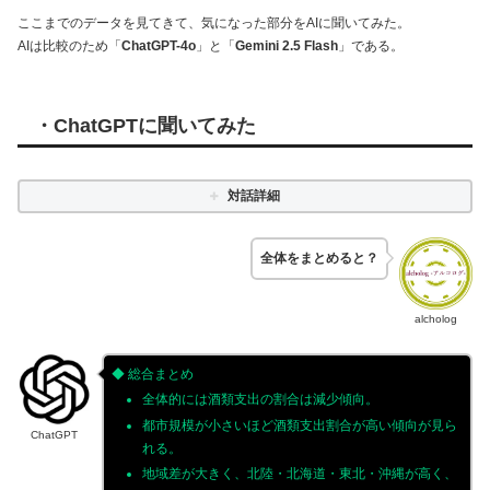
ここまでのデータを見てきて、気になった部分をAIに聞いてみた。
AIは比較のため「
ChatGPT-4o
」と「
Gemini 2.5 Flash
」である。
・
ChatGPT
に聞いてみた
対話詳細
全体をまとめると？
alcholog
◆ 総合まとめ
全体的には酒類支出の割合は減少傾向。
都市規模が小さいほど酒類支出割合が高い傾向が見ら
ChatGPT
れる。
地域差が大きく、北陸・北海道・東北・沖縄が高く、