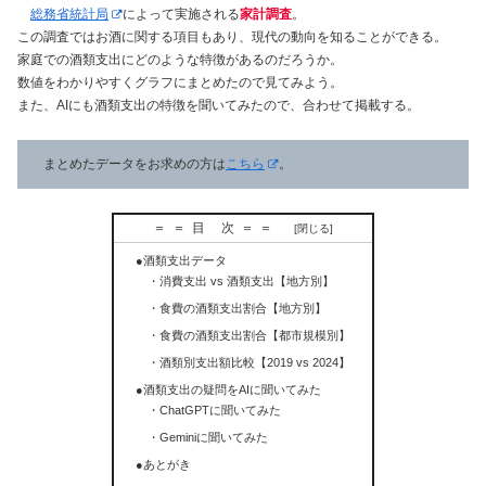
総務省統計局
によって実施される
家計調査
。
この調査ではお酒に関する項目もあり、現代の動向を知ることができる。
家庭での酒類支出にどのような特徴があるのだろうか。
数値をわかりやすくグラフにまとめたので見てみよう。
また、AIにも酒類支出の特徴を聞いてみたので、合わせて掲載する。
まとめたデータをお求めの方は
こちら
。
＝＝目 次＝＝
●酒類支出データ
・消費支出 vs 酒類支出【地方別】
・食費の酒類支出割合【地方別】
・食費の酒類支出割合【都市規模別】
・酒類別支出額比較【2019 vs 2024】
●酒類支出の疑問をAIに聞いてみた
・ChatGPTに聞いてみた
・Geminiに聞いてみた
●あとがき