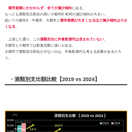
都市規模にかかわらず、全てが減少傾向
にある。
もっとも酒類支出割合の高い小都市B･町村の減少傾向が大きい。
続いて小都市A、中都市、大都市と
都市規模が大きくなるほど減少
傾向
は小さ
くなる
。
上述した通り、この
酒類支出に外食飲酒代は含まれていない
。
大都市と小都市では飲食店数に違いがある。
大都市で酒類支出割合が少ないのは、外食飲酒代も考える必要があるだろ
う。
・酒類別支出額比較【
2019 vs 2024
】