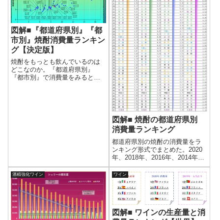
図解■『都道府県別』『都
市別』焼酎消費量ランキン
グ【決定版】
焼酎をもっとも飲んでいるのは
どこなのか。『都道府県別』
『都市別』で消費量をみると、
その答えがわかるかもしれな
い。数字だけではわからないこ
とも、グラフにして可視化する
ことで、理解しやすくなる。2つ
のデータから見る消費量ランキ
図解■ 焼酎の都道府県別
ングの決定版！！
消費量ランキング
都道府県別の焼酎の消費量をラ
ンキング形式でまとめた。2020
年、2018年、2016年、2014年の
ランキングを比較することで、
変化の兆しを読み解くことがで
酒精強化ワイン
ワイン
きる。また、九州・沖縄の焼酎
消費量の推移グラフにしたの
で、焼酎のトレンドが知ること
ができる。
図解■ ワインの生産量と消