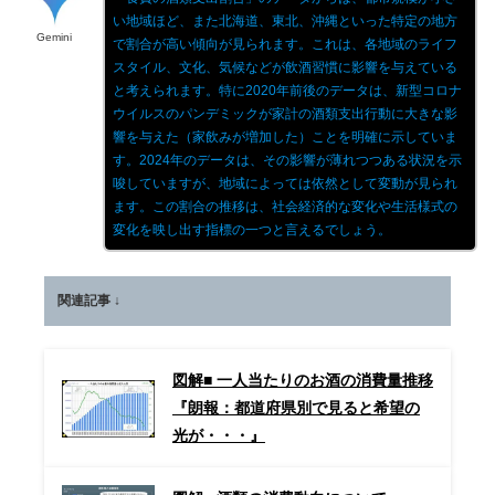
い地域ほど、また北海道、東北、沖縄といった特定の地方
Gemini
で割合が高い傾向が見られます。これは、各地域のライフ
スタイル、文化、気候などが飲酒習慣に影響を与えている
と考えられます。特に2020年前後のデータは、新型コロナ
ウイルスのパンデミックが家計の酒類支出行動に大きな影
響を与えた（家飲みが増加した）ことを明確に示していま
す。2024年のデータは、その影響が薄れつつある状況を示
唆していますが、地域によっては依然として変動が見られ
ます。この割合の推移は、社会経済的な変化や生活様式の
変化を映し出す指標の一つと言えるでしょう。
関連記事 ↓
図解■ 一人当たりのお酒の消費量推移
『朗報：都道府県別で見ると希望の
光が・・・』