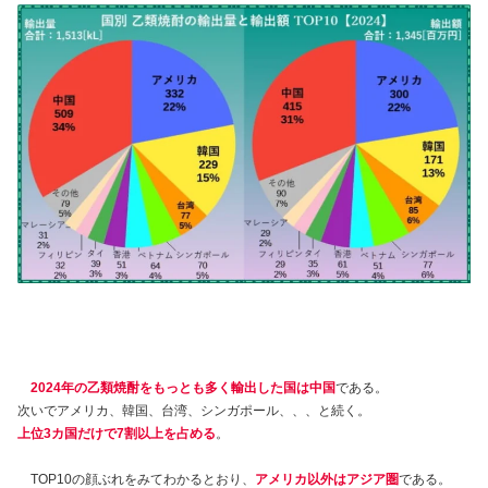
2024年の乙類焼酎をもっとも多く輸出した国は中国
である。
次いでアメリカ、韓国、台湾、シンガポール、、、と続く。
上位3カ国だけで7割以上を占める
。
TOP10の顔ぶれをみてわかるとおり、
アメリカ以外はアジア圏
である。