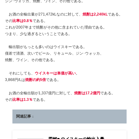
ジン･ウォッカ、焼酎、ワイン、その他である。
お酒の全輸出量が271,472kLなのに対して、
焼酎は2,240kL
である。
その
比率は0.8％
である。
これが2007年まで焼酎がその他に含まれていた理由である。
つまり、少な過ぎるということである。
輸出額がもっとも多いのはウイスキーである。
僅差で清酒、次いでビール、リキュール、ジン･ウォッカ、
焼酎、ワイン、その他である。
それにしても、
ウイスキーは単価が高い
。
3,868円/Lは
焼酎の約5倍
である。
お酒の全輸出額が1,337億円に対して、
焼酎は17.2億円
である。
その
比率は1.3％
である。
関連記事 ↓
図解■ ウイスキーの輸出入量