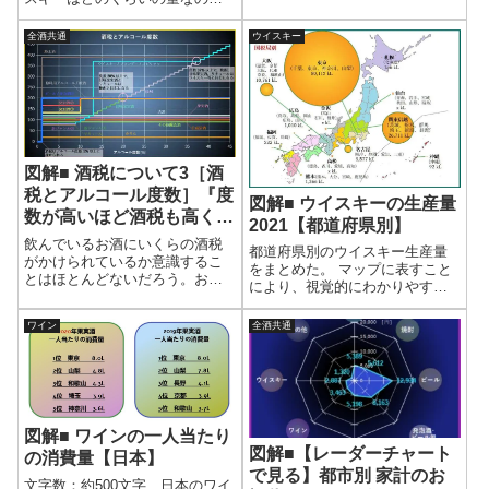
的機関が公開しているデータを
か。輸入も気になる。ウイスキ
もとに、販売量と輸出量の推
ーの輸出入データをまとめた。
全酒共通
ウイスキー
移、2021年の輸出先をまとめ
輸出入量や輸出入額の推移をみ
た。●シェリーの販売量 シェリ
れば、現在のトレンドがわか
ーの販売量...
る。また、輸出先や輸入元を知
れば、世界とのつながりが理解
できるだろう。
図解■ 酒税について3［酒
税とアルコール度数］『度
図解■ ウイスキーの生産量
数が高いほど酒税も高くな
2021【都道府県別】
るのか？』
飲んでいるお酒にいくらの酒税
都道府県別のウイスキー生産量
がかけられているか意識するこ
をまとめた。 マップに表すこと
とはほとんどないだろう。お酒
により、視覚的にわかりやす
の種類によって酒税率は異な
い。 秘匿データを考慮して、生
る。ビールとウイスキーでは？
産量ランキングも表した。国内
ワイン
全酒共通
日本酒とワインでは？国税庁が
のどこでウイスキーが生産され
定めている酒税について見てみ
ているかを知ることで、その土
よう。
地への興味が湧くだろう。
図解■ ワインの一人当たり
図解■【レーダーチャート
の消費量【日本】
で見る】都市別 家計のお
文字数：約500文字 日本のワイ