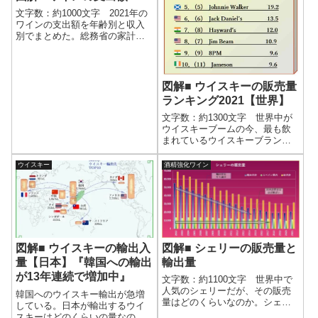
文字数：約1000文字 2021年の
ワインの支出額を年齢別と収入
別でまとめた。総務省の家計調
査のデータをもとにしている。●
年齢別支出額 単身世帯では、
どの年齢でも勤労者世帯のほう
が全体よりも支出額が多い。家
図解■ ウイスキーの販売量
計調査の説明では、勤労者以外
ランキング2021【世界】
の世帯...
文字数：約1300文字 世界中が
ウイスキーブームの今、最も飲
まれているウイスキーブランド
は何なのか？5大ウイスキーとい
われるスコッチ、アイリッシ
ウイスキー
酒精強化ワイン
ュ、バーボン、カナディアン、
ジャパニーズなのか？または、
注目を集め始めているウイスキ
ー新興国なの...
図解■ シェリーの販売量と
図解■ ウイスキーの輸出入
輸出量
量【日本】『韓国への輸出
が13年連続で増加中』
文字数：約1100文字 世界中で
人気のシェリーだが、その販売
韓国へのウイスキー輸出が急増
量はどのくらいなのか。シェリ
している。日本が輸出するウイ
ーの生産国であるスペインの公
スキーはどのくらいの量なの