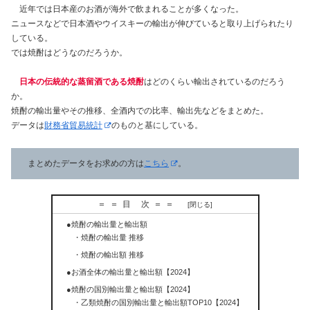
近年では日本産のお酒が海外で飲まれることが多くなった。
ニュースなどで日本酒やウイスキーの輸出が伸びていると取り上げられたり
している。
では焼酎はどうなのだろうか。
日本の伝統的な蒸留酒である焼酎
はどのくらい輸出されているのだろう
か。
焼酎の輸出量やその推移、全酒内での比率、輸出先などをまとめた。
データは
財務省貿易統計
のものと基にしている。
まとめたデータをお求めの方は
こちら
。
＝＝目 次＝＝
●焼酎の輸出量と輸出額
・焼酎の輸出量 推移
・焼酎の輸出額 推移
●お酒全体の輸出量と輸出額【2024】
●焼酎の国別輸出量と輸出額【2024】
・乙類焼酎の国別輸出量と輸出額TOP10【2024】