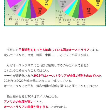
意外にも
甲類焼酎をもっとも輸出している国はオーストラリア
である。
次いでアメリカ、台湾、韓国、中国、、、とアジアの国々が続く。
なぜオーストラリアにこれほど輸出してるのかは不明であるが、
これは今に始まったことではない。
データが細分化された
2022年はオーストラリアが全体の7割を占めていた
。
2024年は2022年輸出量の14％にまで減少している。
オーストラリアと甲類、混和焼酎の関係を調べると面白いかもしれない。
輸出額をみるとTOPはアメリカになる。
アメリカの単価が高い
ことと、
オーストラリアの単価が低すぎる
ことがわかる。