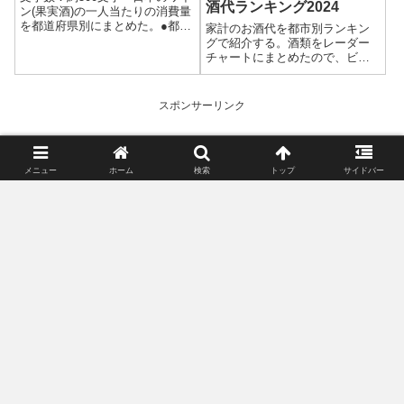
酒代ランキング2024
ン(果実酒)の一人当たりの消費量
を都道府県別にまとめた。●都道
家計のお酒代を都市別ランキン
府県別の消費量ランキング 国
グで紹介する。酒類をレーダー
税庁が公表しているデータとも
チャートにまとめたので、ビジ
とにした。 都道府県別の一人
ュアルとして理解しやすい。今
当たりの消費量は、1位がダント
住んでいる場所から近い都市の
ツで東京の8.0Lである。全国平...
ランキングをチェックしてみよ
スポンサーリンク
う。
メニュー
ホーム
検索
トップ
サイドバー