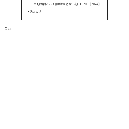
・甲類焼酎の国別輸出量と輸出額TOP10【2024】
●あとがき
G-ad