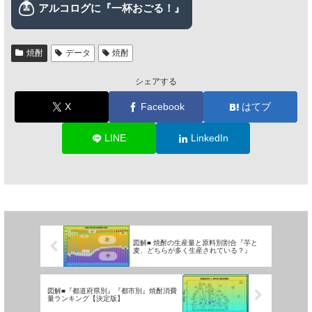
焼酎
データ
焼酎
シェアする
X
Facebook
はてブ
LINE
LinkedIn
図解■ 焼酎の生産量と原料別割合『芋と
麦、どちらが多く生産されている？』
図解■『都道府県別』『都市別』焼酎消費
量ランキング【決定版】