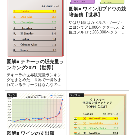
ータでわかる。
図解■ ワイン用ブドウの栽
培面積【世界】
やはり1位はカベルネ･ソーヴィ
ニヨンで341,000ヘクタール。2
位はメルロで266,000ヘクター
ル、 3位はテンプラニーリョで
231,000ヘクタール、 4位はシラ
ーで190,000ヘクタール、 5位は
グルナッシュで163,000ヘクター
ル、 6位はピノ･ノワールで
112,000ヘクタールと続く。
図解■ テキーラの販売量ラ
ンキング2021【世界】
テキーラの世界販売量ランキン
グをまとめた。世界で一番飲ま
れているテキーラはなんなの
か。ドン・フリオ？パトロン？
サウザ？クエルボ？その答えが
ワイン
ウイスキー
ここでわかる！さらに各ブラン
ドの販売量推移をグラスにした
ので、急上昇中のブランドも知
ることができる。
図解■ ワインの支出額