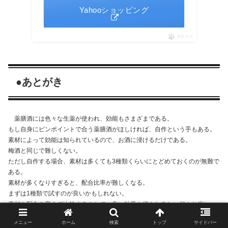
Yahooショッピング
ポチップ
●あとがき
薬膳酒には色々な生薬が使われ、効能もさまざまである。
もし自身にピンポイントで合う薬膳酒がほしければ、自作という手もある。
素材によって効能は知られているので、お酒に浸けるだけである。
梅酒と同じで難しくない。
ただし自作する場合、素材は多くても3種類くらいにとどめておくのが無難で
ある。
素材が多くなりすぎると、配合比率が難しくなる。
まずは1種類で試すのが良いかもしれない。
素材や配合を変えて比較することで、良い効果も得られるし、何より楽しい
だろう。
メニュー
ホーム
検索
トップ
サイドバー