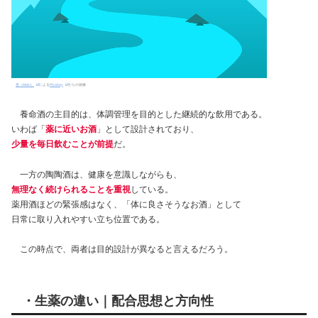
巻（Maki）
による
Pixabay
からの画像
養命酒の主目的は、体調管理を目的とした継続的な飲用である。
いわば「
薬に近いお酒
」として設計されており、
少量を毎日飲むことが前提
だ。
一方の陶陶酒は、健康を意識しながらも、
無理なく続けられることを重視
している。
薬用酒ほどの緊張感はなく、「体に良さそうなお酒」として
日常に取り入れやすい立ち位置である。
この時点で、両者は目的設計が異なると言えるだろう。
・生薬の違い｜配合思想と方向性