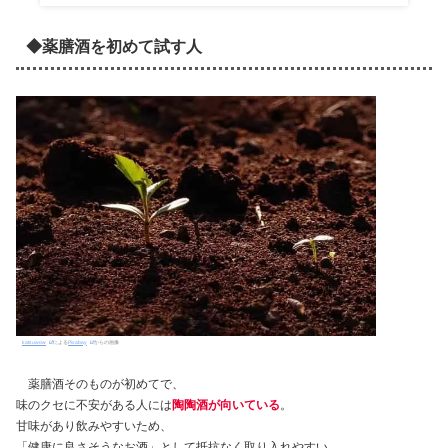
◆薬膳酒を初めて試す人
katsuwow
による
Pixabay
からの画像
薬膳酒そのものが初めてで、
味のクセに不安がある人には
陶陶酒が向いている
。
甘味があり飲みやすいため、
「健康に良さそうなお酒」として抵抗なく取り入れやすい。