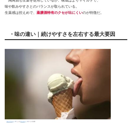
陶陶酒も生薬を使用しているが、構成はよりマイルドで、
味や飲みやすさとのバランスが取られている。
生薬感は控えめで、
薬膳酒特有のクセが出にくい
のが特徴だ。
・味の違い｜続けやすさを左右する最大要因
StockSnap
による
Pixabay
からの画像