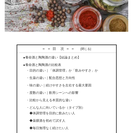
＝＝目 次＝＝
●養命酒と陶陶酒の違い【結論まとめ】
●養命酒と陶陶酒の比較表
・目的の違い｜「体調管理」か「飲みやすさ」か
・生薬の違い｜配合思想と方向性
・味の違い｜続けやすさを左右する最大要因
・度数の違い｜飲用シーンへの影響
・比較から見える本質的な違い
・どんな人に向いているか（タイプ別）
◆体調管理を目的に飲みたい人
◆薬膳酒を初めて試す人
◆毎日無理なく続けたい人