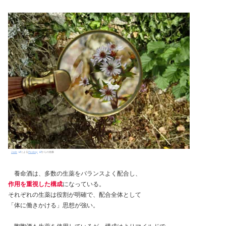
Jade
による
Pixabay
からの画像
養命酒は、多数の生薬をバランスよく配合し、
作用を重視した構成
になっている。
それぞれの生薬は役割が明確で、配合全体として
「体に働きかける」思想が強い。