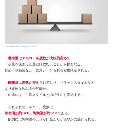
Mediamodifier
による
Pixabay
からの画像
養命酒はアルコール度数が比較的高め
で、
「少量を決まった量だけ飲む」ことが前提となる。
食前・就寝前など、飲用シーンもある程度限定される。
陶陶酒は度数が抑えられて
おり、リラックスタイムなど、
より柔軟な飲み方が可能だ。
この違いは、生活スタイルとの相性にも直結する。
それぞれのアルコール度数は、
養命酒が約14％、陶陶酒が約12％
である。
一般的には陶陶酒のほうが口当たりが穏やかに感じられる。