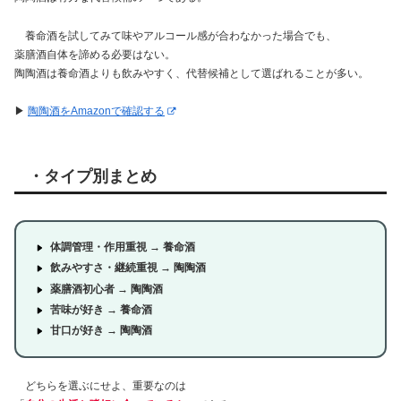
養命酒を試してみて味やアルコール感が合わなかった場合でも、
薬膳酒自体を諦める必要はない。
陶陶酒は養命酒よりも飲みやすく、代替候補として選ばれることが多い。
▶︎
陶陶酒をAmazonで確認する
・タイプ別まとめ
体調管理・作用重視 → 養命酒
飲みやすさ・継続重視 → 陶陶酒
薬膳酒初心者 → 陶陶酒
苦味が好き → 養命酒
甘口が好き → 陶陶酒
どちらを選ぶにせよ、重要なのは