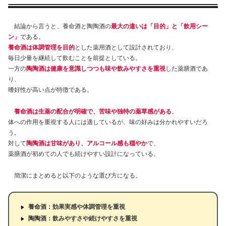
結論から言うと、養命酒と陶陶酒の
最大の違いは「目的」と「飲用シー
ン」
である。
養命酒は体調管理を目的
とした薬用酒として設計されており、
毎日少量を継続して飲むことを前提としている。
一方の
陶陶酒は健康を意識しつつも味や飲みやすさを重視
した薬膳酒であ
り、
嗜好性が高い点が特徴である。
養命酒は生薬の配合が明確で、苦味や独特の薬草感がある
。
体への作用を重視する人には適しているが、味の好みは分かれやすいだろ
う。
対して
陶陶酒は甘味があり、アルコール感も穏やか
で、
薬膳酒が初めての人でも続けやすい設計になっている。
簡潔にまとめると以下のような選び方になる。
養命酒：効果実感や体調管理を重視
陶陶酒：飲みやすさや続けやすさを重視