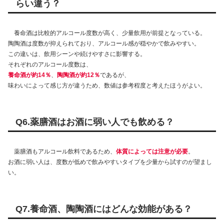
らい違う？
養命酒は比較的アルコール度数が高く、少量飲用が前提となっている。
陶陶酒は度数が抑えられており、アルコール感が穏やかで飲みやすい。
この違いは、飲用シーンや続けやすさに影響する。
それぞれのアルコール度数は、
養命酒が約14％
、
陶陶酒が約12％
であるが、
味わいによって感じ方が違うため、数値は参考程度と考えたほうがよい。
Q6.薬膳酒はお酒に弱い人でも飲める？
薬膳酒もアルコール飲料であるため、
体質によっては注意が必要
。
お酒に弱い人は、度数が低めで飲みやすいタイプを少量から試すのが望まし
い。
Q7.養命酒、陶陶酒にはどんな効能がある？