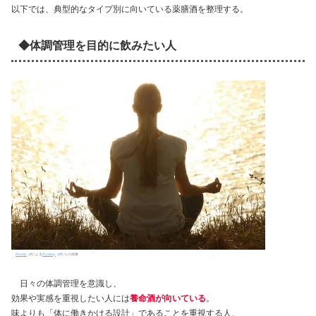
以下では、典型的なタイプ別に向いている薬膳酒を整理する。
◆体調管理を目的に飲みたい人
Pexels
による
Pixabay
からの画像
日々の体調管理を意識し、
効果や実感を重視したい人には
養命酒が向いている
。
味よりも「体に働きかける設計」であることを重視する人、