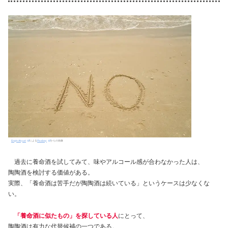
Engin Akyurt
による
Pixabay
からの画像
過去に養命酒を試してみて、味やアルコール感が合わなかった人は、
陶陶酒を検討する価値がある。
実際、「養命酒は苦手だが陶陶酒は続いている」というケースは少なくな
い。
「養命酒に似たもの」を探している人
にとって、
陶陶酒は有力な代替候補の一つである。