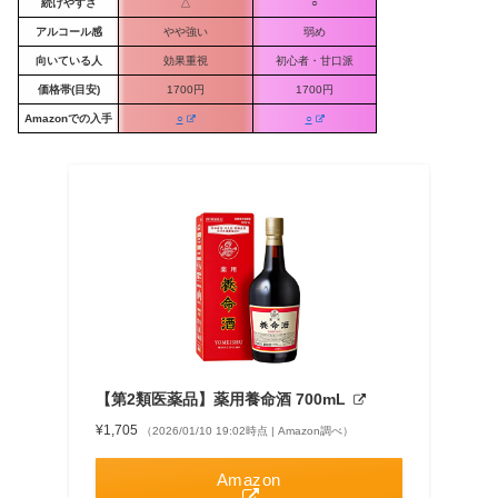
続けやすさ
△
○
アルコール感
やや強い
弱め
向いている人
効果重視
初心者・甘口派
価格帯
(
目安
)
1700円
1700円
Amazon
での入手
○
○
【第2類医薬品】薬用養命酒 700mL
¥1,705
（2026/01/10 19:02時点 | Amazon調べ）
Amazon