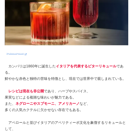
https://www.campari.com/
カンパリは1860年に誕生した
イタリアを代表するビターリキュール
であ
る。
鮮やかな赤色と独特の苦味を特徴とし、現在では世界中で親しまれている。
レシピは現在も非公開
であり、ハーブやスパイス、
果実などによる複雑な味わいが魅力である。
また、
ネグローニやスプモーニ、アメリカーノ
など、
多くの人気カクテルに欠かせない存在でもある。
アペロールと並びイタリアのアペリティーボ文化を象徴するリキュールと
して、