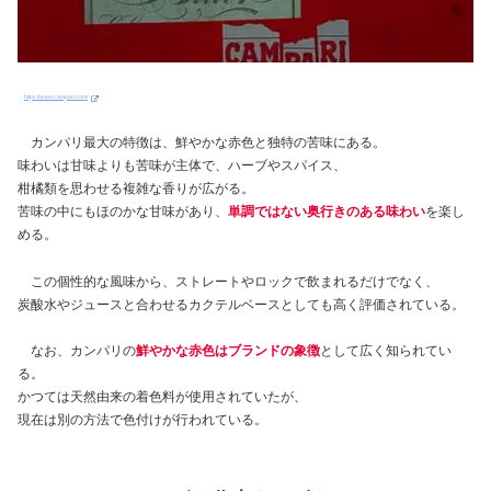
https://www.campari.com/
カンパリ最大の特徴は、鮮やかな赤色と独特の苦味にある。
味わいは甘味よりも苦味が主体で、ハーブやスパイス、
柑橘類を思わせる複雑な香りが広がる。
苦味の中にもほのかな甘味があり、
単調ではない奥行きのある味わい
を楽し
める。
この個性的な風味から、ストレートやロックで飲まれるだけでなく、
炭酸水やジュースと合わせるカクテルベースとしても高く評価されている。
なお、カンパリの
鮮やかな赤色はブランドの象徴
として広く知られてい
る。
かつては天然由来の着色料が使用されていたが、
現在は別の方法で色付けが行われている。