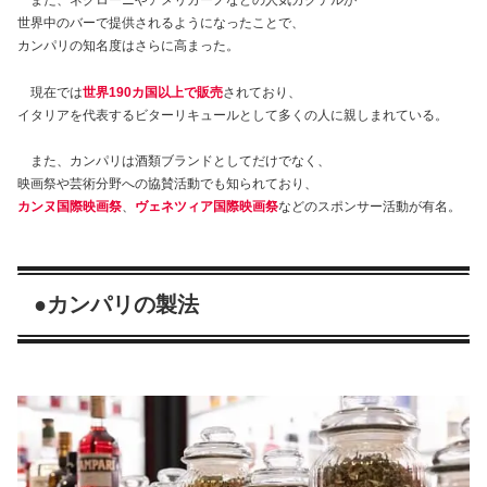
また、ネグローニやアメリカーノなどの人気カクテルが
世界中のバーで提供されるようになったことで、
カンパリの知名度はさらに高まった。
現在では
世界190カ国以上で販売
されており、
イタリアを代表するビターリキュールとして多くの人に親しまれている。
また、カンパリは酒類ブランドとしてだけでなく、
映画祭や芸術分野への協賛活動でも知られており、
カンヌ国際映画祭
、
ヴェネツィア国際映画祭
などのスポンサー活動が有名。
●カンパリの製法