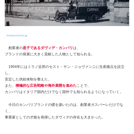
https://www.campari.com/
創業者の
息子であるダヴィデ・カンパリ
は、
ブランドの発展に大きく貢献した人物として知られる。
1904年にはミラノ近郊のセスト・サン・ジョヴァンニに生産拠点を設立
し、
安定した供給体制を整えた。
また、
積極的な広告戦略や海外展開を進めた
ことで、
カンパリはイタリア国内だけでなく国外でも知られるようになっていく。
今日のカンパリブランドの礎を築いたのは、創業者ガスパーレだけでな
く、
事業家としての才能を発揮したダヴィデの存在も大きかった。