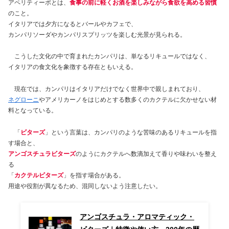
アペリティーボとは、
食事の前に軽くお酒を楽しみながら食欲を高める習慣
のこと。
イタリアでは夕方になるとバールやカフェで、
カンパリソーダやカンパリスプリッツを楽しむ光景が見られる。
こうした文化の中で育まれたカンパリは、単なるリキュールではなく、
イタリアの食文化を象徴する存在ともいえる。
現在では、カンパリはイタリアだけでなく世界中で親しまれており、
ネグローニ
やアメリカーノをはじめとする数多くのカクテルに欠かせない材
料となっている。
「
ビターズ
」という言葉は、カンパリのような苦味のあるリキュールを指
す場合と、
アンゴスチュラビターズ
のようにカクテルへ数滴加えて香りや味わいを整え
る
「
カクテルビターズ
」を指す場合がある。
用途や役割が異なるため、混同しないよう注意したい。
アンゴスチュラ・アロマティック・