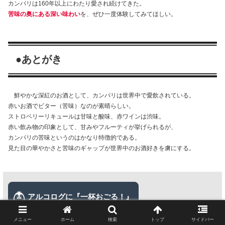
カンパリは160年以上にわたり愛され続けてきた。
苦味の奥にある深い味わい
を、ぜひ一度体験してみてほしい。
●あとがき
鮮やかな深紅のお酒として、カンパリは世界中で愛飲されている。
赤いお酒でビター（苦味）なのが素晴らしい。
ストロベリーリキュールは甘味と酸味、赤ワインは渋味。
赤い飲み物の印象として、甘みやフルーティが挙げられるが、
カンパリの苦味というのはかなり特徴的である。
見た目の華やかさと苦味のギャップが世界中のお酒好きを虜にする。
メニュー
ホーム
検索
トップ
サイドバー