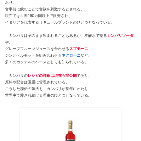
おり、
食事前に飲むことで食欲を刺激するとされる。
現在では世界190カ国以上で販売され、
イタリアを代表するリキュールブランドのひとつとなっている。
カンパリはそのまま飲まれることもあるが、炭酸水で割る
カンパリソーダ
や、
グレープフルーツジュースを合わせる
スプモーニ
、
ジンとベルモットを組み合わせる
ネグローニ
など、
多くのカクテルのベースとしても知られている。
カンパリの
レシピの詳細は現在も非公開
であり、
原料や配合は厳重に管理されている。
こうした秘伝の製法も、カンパリが長年にわたり
世界中で愛され続ける理由のひとつとなっている。