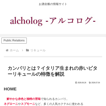
お酒全般の情報サイト
Public Relations
ホーム
リキュール
カンパリとは？イタリア生まれの赤いビタ
ーリキュールの特徴を解説
2026.06.26
2026.07.04
HOME
鮮やかな赤色と独特の苦味
で知られるカンパリ。
ネグローニ
や
スプモーニ
など、多くの人気カクテルに使われる