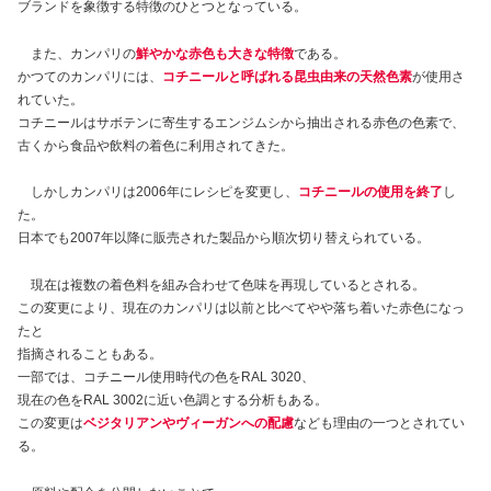
ブランドを象徴する特徴のひとつとなっている。
また、カンパリの
鮮やかな赤色も大きな特徴
である。
かつてのカンパリには、
コチニールと呼ばれる昆虫由来の天然色素
が使用さ
れていた。
コチニールはサボテンに寄生するエンジムシから抽出される赤色の色素で、
古くから食品や飲料の着色に利用されてきた。
しかしカンパリは2006年にレシピを変更し、
コチニールの使用を終了
し
た。
日本でも2007年以降に販売された製品から順次切り替えられている。
現在は複数の着色料を組み合わせて色味を再現しているとされる。
この変更により、現在のカンパリは以前と比べてやや落ち着いた赤色になっ
たと
指摘されることもある。
一部では、コチニール使用時代の色をRAL 3020、
現在の色をRAL 3002に近い色調とする分析もある。
この変更は
ベジタリアンやヴィーガンへの配慮
なども理由の一つとされてい
る。