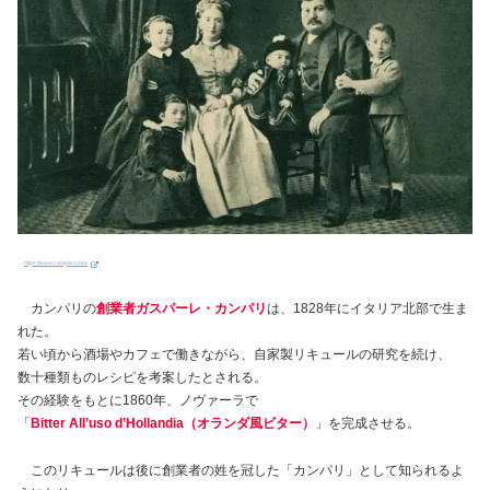
https://www.campari.com/
カンパリの
創業者ガスパーレ・カンパリ
は、1828年にイタリア北部で生ま
れた。
若い頃から酒場やカフェで働きながら、自家製リキュールの研究を続け、
数十種類ものレシピを考案したとされる。
その経験をもとに1860年、ノヴァーラで
「
Bitter All’uso d’Hollandia（オランダ風ビター）
」を完成させる。
このリキュールは後に創業者の姓を冠した「カンパリ」として知られるよ