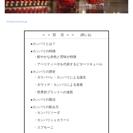
https://www.campari.com/
＝＝目 次＝＝
●カンパリとは？
●カンパリの特徴
・鮮やかな赤色と苦味が特徴
・アペリティーボを代表するビターリキュール
●カンパリの歴史
・ガスパーレ・カンパリによる誕生
・ダヴィデ・カンパリによる発展
・世界的ブランドへの成長
●カンパリの製法
●カンパリの飲み方
・カンパリソーダ
・カンパリシェカラート
・スプモーニ