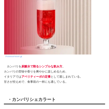
https://www.campari.com/
カンパリを
炭酸水で割るシンプルな飲み方
。
カンパリの苦味や香りを爽やかに楽しめるため、
イタリアでは
アペリティーボの定番
として親しまれている。
甘さが控えめで、食事前の一杯にも適している。
・カンパリシェカラート