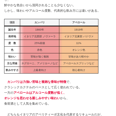
鮮やかな色合いから混同されることも少なくない。
しかし、味わいやアルコール度数、代表的な飲み方には違いがある。
項目
カンパリ
アペロール
誕生年
1860年
1919年
発祥地
イタリア北西部 ノヴァーラ
イタリア北東部 パドヴァ
度 数
25%前後
11%
色
赤色
オレンジ色
味わい
苦味が強く複雑
甘味があり軽やか
主な用途
ネグローニ、アメリカーノなど
アペロールスプリッツなど
飲みやすさ
上級者向け
初心者向け
カンパリは力強い苦味と複雑な香味が特徴
で、
クラシックカクテルのベースとして広く使われている。
一方の
アペロールはアルコール度数が低く、
オレンジを思わせる親しみやすい味わい
から、
食前酒として人気を集めている。
どちらもイタリアのアペリティーボ文化を代表するリキュールだが、