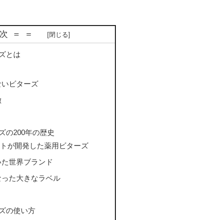
 次＝＝
ズとは
ないビターズ
徴
ズの200年の歴史
ゲルトが開発した薬用ビターズ
いた世界ブランド
なった大きなラベル
ズの使い方