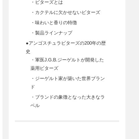
・ビターズとは
・カクテルに欠かせないビターズ
・味わいと香りの特徴
・製品ラインナップ
●アンゴスチュラビターズの200年の歴
史
・軍医J.G.B.ジーゲルトが開発した
薬用ビターズ
・ジーゲルト家が築いた世界ブラン
ド
・ブランドの象徴となった大きなラ
ベル
・年表
●アンゴスチュラビターズの使い方
・カクテルや飲み物に数滴加える