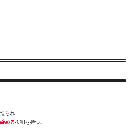
た
。
造られ、
締める
役割を持つ。