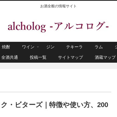
お酒全般の情報サイト
焼酎
ワイン
ジン
テキーラ
ラム
全酒共通
投稿一覧
サイトマップ
酒蔵マップ
ク・ビターズ｜特徴や使い方、200