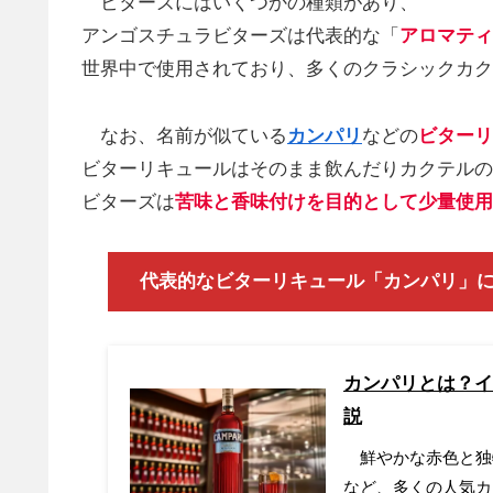
ビターズにはいくつかの種類があり、
アンゴスチュラビターズは代表的な「
アロマティ
世界中で使用されており、多くのクラシックカク
なお、名前が似ている
カンパリ
などの
ビターリ
ビターリキュールはそのまま飲んだりカクテルの
ビターズは
苦味と香味付けを目的として少量使用
代表的なビターリキュール「カンパリ」に
カンパリとは？イ
説
鮮やかな赤色と独
など、多くの人気カ