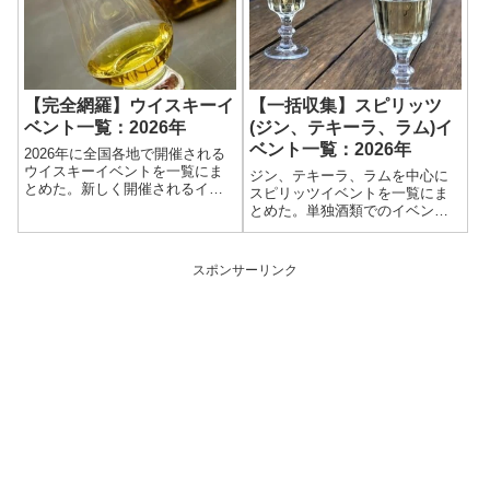
東京で2年ぶりの再開を予定して
いる。開催への期待を込めて、
これまでの...
【完全網羅】ウイスキーイ
【一括収集】スピリッツ
ベント一覧：2026年
(ジン、テキーラ、ラム)イ
ベント一覧：2026年
2026年に全国各地で開催される
ウイスキーイベントを一覧にま
ジン、テキーラ、ラムを中心に
とめた。新しく開催されるイベ
スピリッツイベントを一覧にま
ントも随時更新する。ウイスキ
とめた。単独酒類でのイベント
ー単独イベント以外にも、ウイ
はまだ少ないが、スピリッツ(蒸
スキーが飲めるイベントも掲載
留酒)とし一括りでのイベントは
する。時期と場所を確認して、
意外と多い。また、ウイスキー
スポンサーリンク
イベントを楽しもう。
のイベントでもジンやラムが並
んでいる場合もある。大規模イ
ベントを中心に公表されたもの
から随時更新していく。