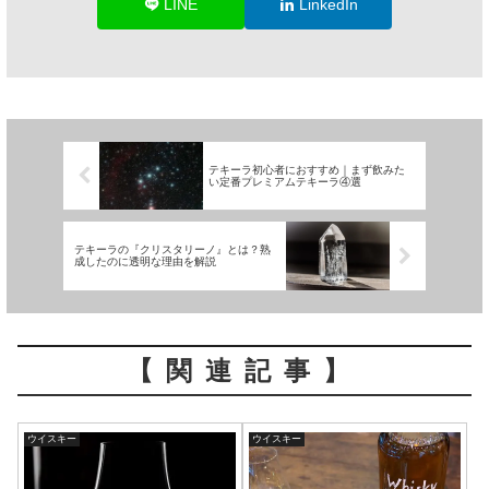
LINE
LinkedIn
テキーラ初心者におすすめ｜まず飲みた
い定番プレミアムテキーラ④選
テキーラの『クリスタリーノ』とは？熟
成したのに透明な理由を解説
【関連記事】
ウイスキー
ウイスキー