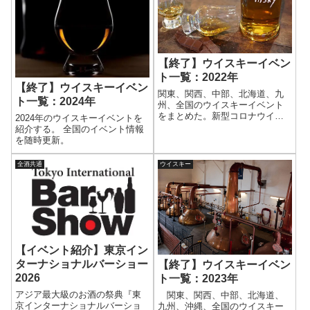
【終了】ウイスキーイベン
ト一覧：2022年
【終了】ウイスキーイベン
関東、関西、中部、北海道、九
ト一覧：2024年
州、全国のウイスキーイベント
をまとめた。新型コロナウイル
2024年のウイスキーイベントを
ス流行の前と後で、イベントの
紹介する。 全国のイベント情報
あり方が大きく変わった。今後
を随時更新。
イベントが再開されるかも気に
なるところである。関連記事
全酒共通
ウイスキー
↓●2022年、2023年開催イベン
ト すで...
【イベント紹介】東京イン
ターナショナルバーショー
【終了】ウイスキーイベン
2026
ト一覧：2023年
アジア最大級のお酒の祭典『東
関東、関西、中部、北海道、
京インターナショナルバーショ
九州、沖縄、全国のウイスキー