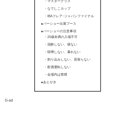
・マスタークラス
・なでしこカップ
・IBAフレア･ジャパンファイナル
●バーショー出展ブース
●バーショーの注意事項
・20歳未満の入場不可
・泥酔しない、寝ない
・喧嘩しない、暴れない
・割り込みしない、居座らない
・飲酒運転しない
・会場内は禁煙
●あとがき
G-ad