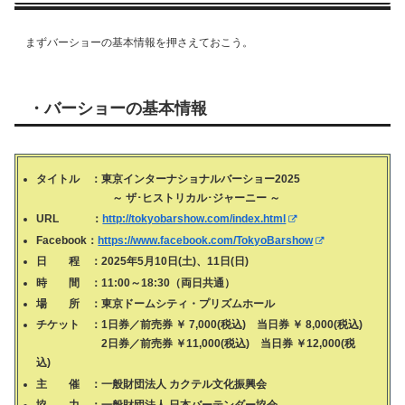
まずバーショーの基本情報を押さえておこう。
・バーショーの基本情報
タイトル ：東京インターナショナルバーショー
2025
～ ザ･ヒストリカル･ジャーニー ～
URL ：
http://tokyobarshow.com/index.html
Facebook：
https://www.facebook.com/TokyoBarshow
日 程 ：
2025
年
5
月
10
日
(
土
)
、
11
日
(
日
)
時 間 ：
11:00
～
18:30
（両日共通）
場 所 ：東京ドームシティ・プリズムホール
チケット ：
1
日券／前売券 ￥
7,000(
税込
)
当日券 ￥
8,000(
税込
)
2
日券／前売券 ￥
11,000(
税込
)
当日券 ￥
12,000(
税
込
)
主 催 ：一般財団法人 カクテル文化振興会