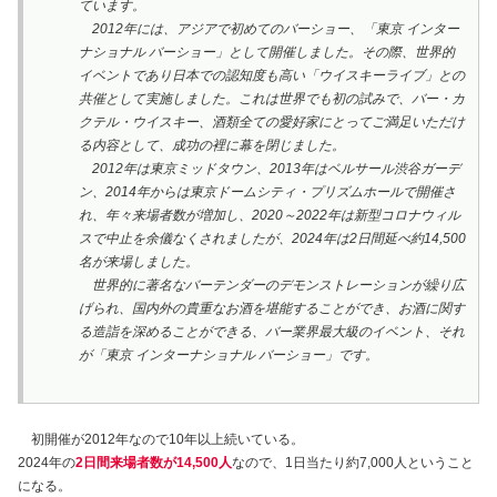
ています。
2012年には、アジアで初めてのバーショー、「東京 インター
ナショナル バーショー」として開催しました。その際、世界的
イベントであり日本での認知度も高い「ウイスキーライブ」との
共催として実施しました。これは世界でも初の試みで、バー・カ
クテル・ウイスキー、酒類全ての愛好家にとってご満足いただけ
る内容として、成功の裡に幕を閉じました。
2012年は東京ミッドタウン、2013年はベルサール渋谷ガーデ
ン、2014年からは東京ドームシティ・プリズムホールで開催さ
れ、年々来場者数が増加し、2020～2022年は新型コロナウィル
スで中止を余儀なくされましたが、2024年は2日間延べ約14,500
名が来場しました。
世界的に著名なバーテンダーのデモンストレーションが繰り広
げられ、国内外の貴重なお酒を堪能することができ、お酒に関す
る造詣を深めることができる、バー業界最大級のイベント、それ
が「東京 インターナショナル バーショー」です。
初開催が2012年なので10年以上続いている。
2024年の
2日間来場者数が14,500人
なので、1日当たり約7,000人ということ
になる。