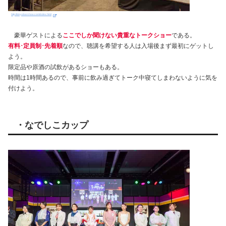
http://tokyobarshow.com/index.html
豪華ゲストによる
ここでしか聞けない貴重なトークショー
である。
有料･定員制･先着順
なので、聴講を希望する人は入場後まず最初にゲットし
よう。
限定品や原酒の試飲があるショーもある。
時間は1時間あるので、事前に飲み過ぎてトーク中寝てしまわないように気を
付けよう。
・なでしこカップ