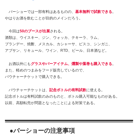
バーショーでは一部有料はあるものの、
基本無料で試飲できる
。
やはりお酒を飲むことが目的のメインだろう。
今回は
50のブースが出展
される。
酒類は、ウイスキー、ジン、ウォッカ、テキーラ、ラム、
ブランデー、焼酎、メスカル、カシャーサ、ピスコ、シンガニ、
アブサン、リキュール、ワイン、RTD、ビール、日本酒など。
お酒以外にも
グラスやバーアイテム、燻製や葉巻も購入できる
。
また、軽めのつまみをフード販売しているので、
バウチャーチケットで購入できる。
バウチャーチケットは、
記念ボトルの有料試飲
に使える。
記念ボトルは有料試飲のみのものと、ボトル購入可能なものがある。
以前、高額転売が問題となったことによる対策である。
●
バーショーの注意事項