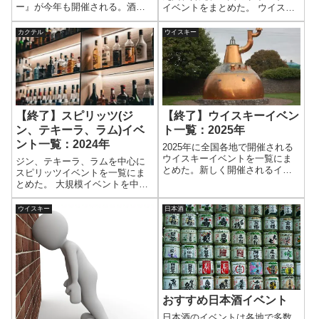
ー』が今年も開催される。酒飲
イベントをまとめた。 ウイスキ
みならずとも、おおいに楽しめ
ーが試飲できる大規模イベント
るイベントである。バーショー
とメインに随時更新していく。
カクテル
ウイスキー
の基本情報、プログラム、出展
ブース、注意事項などを紹介し
よう。
【終了】スピリッツ(ジ
【終了】ウイスキーイベン
ン、テキーラ、ラム)イベ
ト一覧：2025年
ント一覧：2024年
2025年に全国各地で開催される
ウイスキーイベントを一覧にま
ジン、テキーラ、ラムを中心に
とめた。新しく開催されるイベ
スピリッツイベントを一覧にま
ントも随時更新する。ウイスキ
とめた。 大規模イベントを中心
ー単独イベント以外にも、ウイ
に公表されたものから随時更新
スキーが飲めるイベントも掲載
していく。
ウイスキー
日本酒
する。時期と場所を確認して、
イベントを楽しもう。
おすすめ日本酒イベント
日本酒のイベントは各地で多数