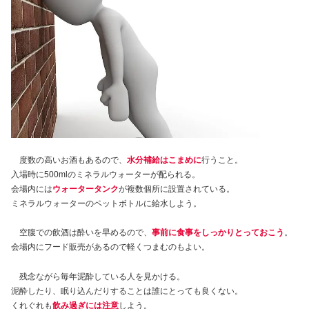
度数の高いお酒もあるので、
水分補給はこまめに
行うこと。
入場時に500mlのミネラルウォーターが配られる。
会場内には
ウォータータンク
が複数個所に設置されている。
ミネラルウォーターのペットボトルに給水しよう。
空腹での飲酒は酔いを早めるので、
事前に食事をしっかりとっておこう
。
会場内にフード販売があるので軽くつまむのもよい。
残念ながら毎年泥酔している人を見かける。
泥酔したり、眠り込んだりすることは誰にとっても良くない。
くれぐれも
飲み過ぎには注意
しよう。