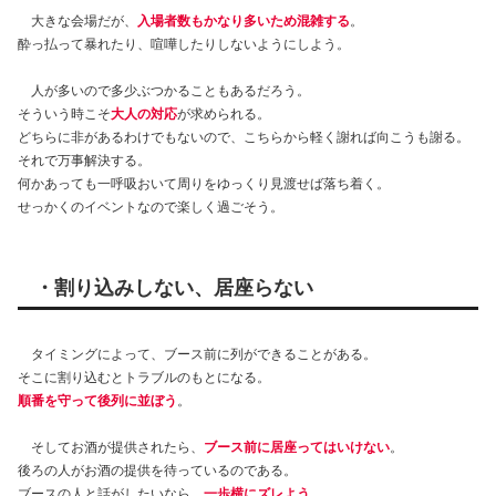
大きな会場だが、
入場者数もかなり多いため混雑する
。
酔っ払って暴れたり、喧嘩したりしないようにしよう。
人が多いので多少ぶつかることもあるだろう。
そういう時こそ
大人の対応
が求められる。
どちらに非があるわけでもないので、こちらから軽く謝れば向こうも謝る。
それで万事解決する。
何かあっても一呼吸おいて周りをゆっくり見渡せば落ち着く。
せっかくのイベントなので楽しく過ごそう。
・割り込みしない、居座らない
タイミングによって、ブース前に列ができることがある。
そこに割り込むとトラブルのもとになる。
順番を守って後列に並ぼう
。
そしてお酒が提供されたら、
ブース前に居座ってはいけない
。
後ろの人がお酒の提供を待っているのである。
ブースの人と話がしたいなら、
一歩横にズレよう
。