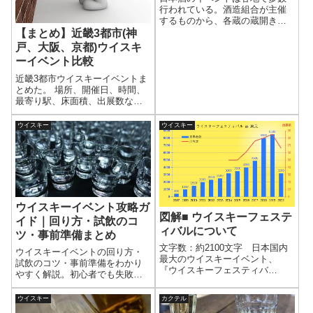
行われている。酒造組合が主催
するものから、各蔵の蔵開きな
ど大小さまざまである。 これ
【まとめ】近畿3都市(神
から日本酒のイベントに参加し
戸、大阪、京都)ウイスキ
てみたいという方のために、お
ーイベント比較
すすめのイベントをいくつかを
ご紹介する。参考にしていただ
近畿3都市ウイスキーイベントま
ければと思う。紹...
とめた。 場所、開催日、時間、
最寄り駅、床面積、出展数など
を比較して、参加の役に立てて
いただければと思う。
ウイスキー
ウイスキー
ウイスキーイベント攻略ガ
図解■ ウイスキーフェステ
イド｜回り方・試飲のコ
ィバルについて
ツ・事前準備まとめ
文字数：約2100文字 日本国内
ウイスキーイベントの回り方・
最大のウイスキーイベント、
試飲のコツ・事前準備をわかり
『ウイスキーフェスティバ
やすく解説。初心者でも失敗し
ル』。定期的に開催されてきた
ないためのポイントを、当日の
イベントがコロナの影響によっ
動き方ベースでまとめていま
ウイスキー
カクテル
て中止されていた。2022年3月に
す。