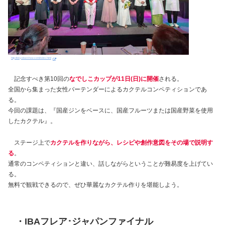
http://tokyobarshow.com/index.html
記念すべき第10回の
なでしこカップが11日(日)に開催
される。
全国から集まった女性バーテンダーによるカクテルコンペティションであ
る。
今回の課題は、『国産ジンをベースに、国産フルーツまたは国産野菜を使用
したカクテル』。
ステージ上で
カクテルを作りながら、レシピや創作意図をその場で説明す
る
。
通常のコンペティションと違い、話しながらということが難易度を上げてい
る。
無料で観戦できるので、ぜひ華麗なカクテル作りを堪能しよう。
・
IBA
フレア･ジャパンファイナル