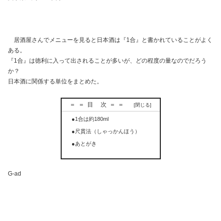
居酒屋さんでメニューを見ると日本酒は『1合』と書かれていることがよく
ある。
『1合』は徳利に入って出されることが多いが、どの程度の量なのでだろう
か？
日本酒に関係する単位をまとめた。
＝＝目 次＝＝
●1合は約180ml
●尺貫法（しゃっかんほう）
●あとがき
G-ad