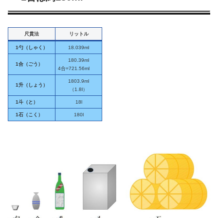
尺貫法
リットル
1勺（しゃく）
18.039ml
180.39ml
1合（ごう）
4合=721.56ml
1803.9ml
1升（しょう）
（1.8l）
1斗（と）
18l
1石（こく）
180l