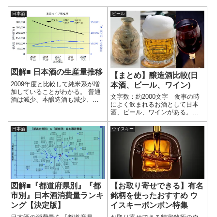
日本酒
ビール
図解■ 日本酒の生産量推移
【まとめ】醸造酒比較(日
2009年度と比較して純米系が増
本酒、ビール、ワイン)
加していることがわかる。 普通
文字数：約2000文字 食事の時
酒は減少、本醸造酒も減少、吟
によく飲まれるお酒として日本
醸酒はほぼ横ばいという感じ
酒、ビール、ワインがある。こ
だ。 アルコール添加を拒む傾向
れらは醸造酒という種類に分類
が出てきているようだ。
される。それぞれの違いをまと
日本酒
ウイスキー
めたので見て紹介しよう。●比較
表日本酒ビールワイン主生産国
日本世界中世界中発祥時期弥生
時代 (2...
図解■『都道府県別』『都
【お取り寄せできる】有名
市別』日本酒消費量ランキ
銘柄を使ったおすすめ ウ
ング【決定版】
イスキーボンボン特集