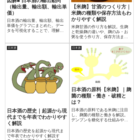
図解■ 日本酒の輸出動向
（輸出量、輸出額、輸出単
【米麹】甘酒のつくり方｜
価）
米麹の種類や保存方法もわ
かりやすく解説
日本酒の輸出量、輸出額、輸出
単価をグラフにまとめた。デー
米麹甘酒の作り方を解説。生麹
タを可視化することで、理解が
と乾燥麹の違いや、麹のみ・お
深まるだろう。これから日本酒
粥を使う作り方、保存方法まで
が海外でどのように展開してい
わかりやすく紹介。
くのかを考えるうえで、データ
日本酒
日本酒
は欠かせない。この記事からど
この国に多く輸出しているの
か、どこの国が高級志向なのか
を知ることができるだろう。
日本酒の原料【米麹】｜麹
菌の種類・働き・破精と
は？
日本酒の原料である米麹に注目
日本酒の歴史｜起源から現
し、麹菌の種類と働きを解説。
代までを年表でわかりやす
デンプンを糖化する仕組みや並
く解説
行複発酵との関係、破精（は
ぜ）の意味まで整理し、日本酒
日本酒の歴史を起源から現代ま
造りにおける米麹の役割をわか
で年表でわかりやすく解説す
りやすくまとめる。