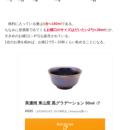
徳利に入っている量は
1合≒180ml
である。
ちなみに居酒屋で出てくる
お猪口のサイズはだいたい2勺≒36ml
だが、
大きめのお猪口(～4勺)も販売されている。
1合のお酒を頼めば、お猪口で5～10杯くらい飲めることになる。
美濃焼 東山窯 黒グラデーション 50ml
¥880
（2026/01/02 19:09時点 | Amazon調べ）
Amazon