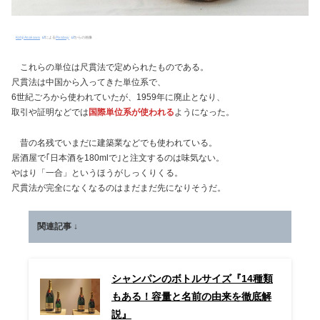
Kohji Asakawa
による
Pixabay
からの画像
これらの単位は尺貫法で定められたものである。
尺貫法は中国から入ってきた単位系で、
6世紀ごろから使われていたが、1959年に廃止となり、
取引や証明などでは
国際単位系が使われる
ようになった。
昔の名残でいまだに建築業などでも使われている。
居酒屋で｢日本酒を180mlで｣と注文するのは味気ない。
やはり「一合」というほうがしっくりくる。
尺貫法が完全になくなるのはまだまだ先になりそうだ。
関連記事 ↓
シャンパンのボトルサイズ『14種類
もある！容量と名前の由来を徹底解
説』