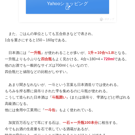
Yahooショッピング
ポチップ
また、ごはんの単位としても五合炊きなどで表され、
1合を重さにすると150～160gである。
日本酒には『
一升瓶
』が使われることが多いが、
1升＝10合≒1.8l
となる。
一升瓶よりも小ぶりな
四合瓶
もよく見かける。4合≒180×4＝
720ml
である。
他のお酒でも一般的なサイズは700mlくらいなので、
四合瓶だと値段などの比較がしやすい。
あまり聞きなれないが、一斗という言葉も日本酒造りでは使われる。
もろみを搾る際に袋吊りされた雫を集めるのに斗瓶が使われる。
こうして造られた日本酒は『
斗瓶囲い
』(または袋吊り、雫酒など)と呼ばれる
高級酒になる。
他には食用や工業用に『
一斗缶
』もよく使われている。
加賀百万石などで耳にする石は、
一石＝一升瓶100本分
に相当する。
今でもお酒の生産量を石で表している酒蔵があるが、