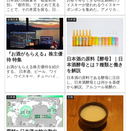
日本酒の消費量を『都道府県
お取り寄せできる特定銘柄のウ
別』『都市別』でまとめて見る
イスキーが使われるウイスキー
ことで、その本質を探る。日本
ボンボンを集めた。アメリカ
古来からの伝統的お酒である日
ン、スコッチ、カナディアン、
本酒の地域性を再発見すること
ジャパニーズのウイスキーが使
全酒共通
日本酒
ができるかもしれない。数値と
われており、意外と多い。ウイ
グラフを交えてわかりやすく解
スキーボンボン以外にもチョコ
説している。
レート系のお菓子に使われる特
定銘柄のウイスキーも調べた。
逆にお取り寄せできないものも
少し紹介している。
『お酒がもらえる』株主優
日本酒の原料【酵母】｜日
待 特集
本酒酵母とは？種類と働き
お酒がもらえる株主優待を紹介
を解説
する。 日本酒、ビール、ワイ
ン、ウイスキー、チューハイな
日本酒の原料である酵母に注目
どさまざまな商品がある。 なか
し、日本酒酵母とは何かを基礎
には株主優待限定品もあるの
から解説。アルコール発酵の仕
で、この機会に限定品をもらう
組みや香りへの影響、代表的な
のもよいだろう。株式投資しな
酵母の種類と特徴を整理し、日
日本酒
甘酒
がらお酒を楽しもう。
本酒の味わいを決める酵母の働
きをわかりやすくまとめる。