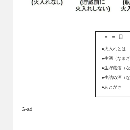
＝＝目
●火入れとは
●生酒（なま
●生貯蔵酒（
●生詰め酒（
●あとがき
G-ad