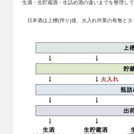
生酒・生貯蔵酒・生詰め酒の違いまでを整理して
日本酒は上槽(搾り)後、火入れ作業の有無とタ