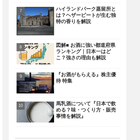
ハイランドパーク蒸留所と
は？ヘザーピートが生む独
特の香りを解説
図解■ お酒に強い都道府県
ランキング｜日本一はど
こ？強さの理由も解説
『お酒がもらえる』株主優
待 特集
馬乳酒について『日本で飲
める？味・つくり方・販売
事情を解説』