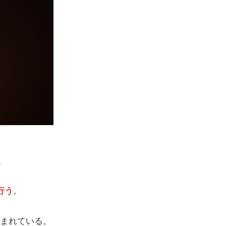
、
行う
。
まれている。