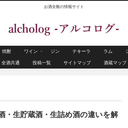
お酒全般の情報サイト
焼酎
ワイン
ジン
テキーラ
ラム
全酒共通
投稿一覧
サイトマップ
酒蔵マップ
酒・生貯蔵酒・生詰め酒の違いを解