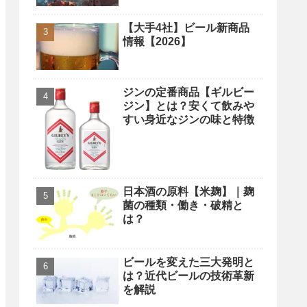
【大手4社】ビール新商品
情報【2026】
ジンの定番商品【ギルビー
ジン】とは？安くて飲みや
すい身近なジンの味と特徴
日本酒の原料【米麹】｜麹
菌の種類・働き・破精と
は？
ビールを変えた三大発明と
は？近代ビールの技術革新
を解説