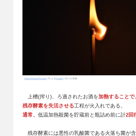
PublicDomainPictures
による
Pixabay
からの画像
上槽(搾り)、ろ過されたお酒を
加熱することで
残存酵素を失活させる
工程が火入れである。
通常、
低温加熱殺菌を貯蔵前と瓶詰め前に計
2回
残存酵素には悪性の乳酸菌である火落ち菌が含