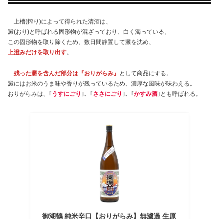
上槽(搾り)によって得られた清酒は、
澱(おり)と呼ばれる固形物が混ざっており、白く濁っている。
この固形物を取り除くため、数日間静置して澱を沈め、
上澄みだけを取り出す
。
残った澱を含んだ部分は『おりがらみ』
として商品にする。
澱にはお米のうま味や香りが残っているため、濃厚な風味が味わえる。
おりがらみは、｢
うすにごり
｣、｢
ささにごり
｣、｢
かすみ酒
｣とも呼ばれる。
御湖鶴 純米辛口【おりがらみ】無濾過 生原