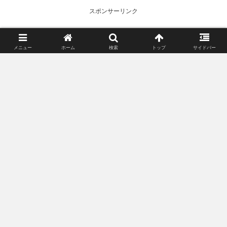
レーバードワイン。それぞれの
ワインについて簡単にわかりや
スポンサーリンク
すく説明する。違いがわかれば
ワイン選びの幅が大きく広がる
だろう。
メニュー
ホーム
検索
トップ
サイドバー