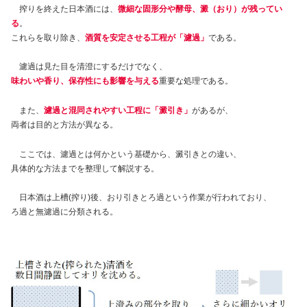
搾りを終えた日本酒には、
微細な固形分や酵母、澱（おり）が残ってい
る
。
これらを取り除き、
酒質を安定させる工程が「濾過」
である。
濾過は見た目を清澄にするだけでなく、
味わいや香り、保存性にも影響を与える
重要な処理である。
また、
濾過と混同されやすい工程に「澱引き」
があるが、
両者は目的と方法が異なる。
ここでは、濾過とは何かという基礎から、澱引きとの違い、
具体的な方法までを整理して解説する。
日本酒は上槽(搾り)後、おり引きとろ過という作業が行われており、
ろ過と無濾過に分類される。