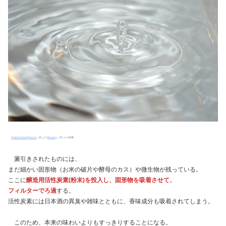
PublicDomainPictures
による
Pixabay
からの画像
澱引きされたものには、
まだ細かい固形物（お米の破片や酵母のカス）や微生物が残っている。
ここに
醸造用活性炭素(粉末)を投入し、固形物を吸着させて、
フィルターでろ過
する。
活性炭素には日本酒の異臭や雑味とともに、香味成分も吸着されてしまう。
このため、本来の味わいよりもすっきりすることになる。