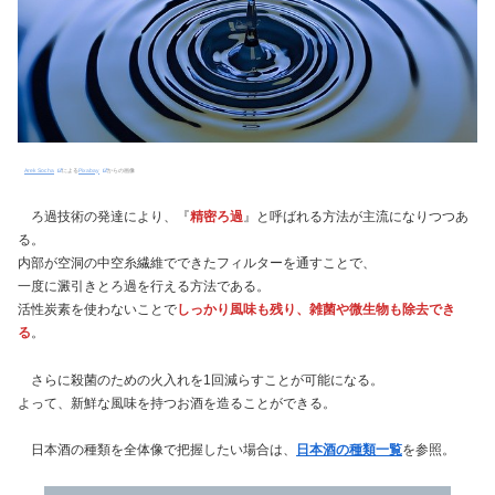
Arek Socha
による
Pixabay
からの画像
ろ過技術の発達により、『
精密ろ過
』と呼ばれる方法が主流になりつつあ
る。
内部が空洞の中空糸繊維でできたフィルターを通すことで、
一度に澱引きとろ過を行える方法である。
活性炭素を使わないことで
しっかり風味も残り、雑菌や微生物も除去でき
る
。
さらに殺菌のための火入れを1回減らすことが可能になる。
よって、新鮮な風味を持つお酒を造ることができる。
日本酒の種類を全体像で把握したい場合は、
日本酒の種類一覧
を参照。