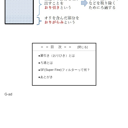
＝＝目 次＝＝
●澱引き（おりひき）とは
●ろ過とは
●SF(Super Fine)フィルターって何？
●あとがき
G-ad