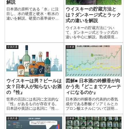
解説
ウイスキーの貯蔵方法と
日本酒の原料である「水」に注
目し、水の硬度と硬水・軟水の
は？ダンネージ式とラック
違いを解説。硬度の基準値や酒
式の違いを解説
造りへの影響、発酵や味わいと
の関係を整理し、日本酒の酒質
ウイスキーの貯蔵方法につい
を左右する水の役割をわかりや
て、ダンネージ式とラック式の
すくまとめる。
違いを中心に解説。熟成環境に
よる風味への影響や、近年のパ
レタイズ方式も含めて整理し、
全酒共通
日本酒
貯蔵方法の特徴をわかりやすく
理解できる。
ウイスキーは男？ビールは
図解■ 日本酒の吟醸香が向
女？日本人が知らないお酒
かう先『どこまでフルーテ
の『性』
ィになるのか』
世界の言語には名詞に文法的な
日本酒の吟醸香の代表的の香気
『性』があるものが存在する。
成分である酢酸イソアミルとカ
日本語や英語には名詞に『性』
プロン酸エチルについて説明す
はないのでピンとこない。お酒
る。フルーティな香りはバナナ
の種類にもよって『性』は変わ
様の酢酸イソアミルと、リンゴ
全酒共通
日本酒
り、言語によっても『性』は違
様のカプロン酸エチルが主体と
っている。13酒、12言語の一覧
されている。日本酒はどんどん