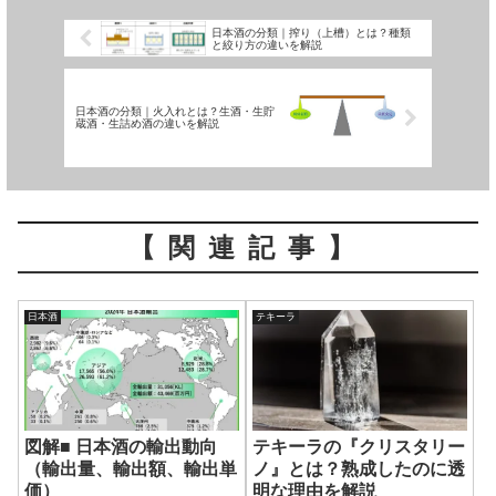
日本酒の分類｜搾り（上槽）とは？種類
と絞り方の違いを解説
日本酒の分類｜火入れとは？生酒・生貯
蔵酒・生詰め酒の違いを解説
【関連記事】
日本酒
テキーラ
図解■ 日本酒の輸出動向
テキーラの『クリスタリー
（輸出量、輸出額、輸出単
ノ』とは？熟成したのに透
価）
明な理由を解説