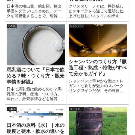
日本酒の輸出量、輸出額、輸出
クリスタリーノとは、樽熟成し
単価をグラフにまとめた。デー
たテキーラをろ過して透明に仕
タを可視化することで、理解が
上げた新しいスタイルのテキー
深まるだろう。これから日本酒
ラである。熟成による豊かな香
が海外でどのように展開してい
りやコクを持ちながら、見た目
その他
シャンパン
くのかを考えるうえで、データ
は無色透明という特徴を持つ。
は欠かせない。この記事からど
ここではクリスタリーノの製法
この国に多く輸出しているの
や透明な理由、味わいの特徴に
か、どこの国が高級志向なのか
ついてわかりやすく解説する。
を知ることができるだろう。
シャンパンのつくり方『醸
造工程・熟成・特徴がすべ
馬乳酒について『日本で飲
て分かるガイド』
める？味・つくり方・販売
シャンパンは華やかな泡とエレ
事情を解説』
ガントな香りが魅力のスパーク
日本で馬乳酒は飲めるのか？馬
リングワインだが、その裏側に
乳酒の原料、産地、つくり方、
は驚くほど繊細で複雑な工程が
味わい、販売事情などを解説。
隠れている。ここでは、シャン
カルピスのきっかけとなったと
パンがどのようにして造られる
いわれるエピソードも紹介しよ
のかを、収穫・圧搾・ブレン
日本酒
ウイスキー
う。ほとんどのお酒は植物性原
ド・瓶内二次発酵・熟成・澱抜
料から造られるが、馬乳酒は動
き・ドザージュといった主要工
物性原料から造られる。珍しい
程に沿って、わかりやすく解説
日本酒の原料【水】｜水の
お酒に興味がある方は、ぜひ。
する。
硬度と硬水・軟水の違いを