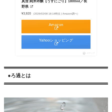
真澄 純米吟醸【うすにごり】1800ml／長
野県
¥3,920
（2026/02/08 18:14時点 | Amazon調べ）
Amazon
Yahooショッピング
ポチップ
●ろ過とは