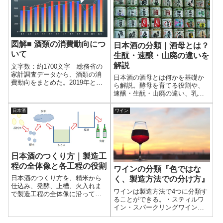
表を作成した。お酒の『性』と
フルーティになっていると感じ
言語について紹介しよう。
る理由をグラフ化することで、
視的に理解することができる。
これからさらにフルーティにな
るのかをデータから検証する。
図解■ 酒類の消費動向につ
日本酒の分類｜酒母とは？
いて
生酛・速醸・山廃の違いを
解説
文字数：約1700文字 総務省の
家計調査データから、酒類の消
日本酒の酒母とは何かを基礎か
費動向をまとめた。2019年と
ら解説。酵母を育てる役割や、
2021年のデータを比較すること
速醸・生酛・山廃の違い、乳酸
で、新型コロナの影響も見えて
の働きと製法の特徴を整理し、
くる。そして、各酒類の年間消
日本酒の分類との関係をわかり
日本酒
ワイン
費が季節にどう変化するのかも
やすく説明する。
見てみよう。●酒類購入金額の推
移と...
日本酒のつくり方｜製造工
程の全体像と各工程の役割
ワインの分類『色ではな
日本酒のつくり方を、精米から
く、製造方法での分け方』
仕込み、発酵、上槽、火入れま
ワインは製造方法で4つに分類す
で製造工程の全体像に沿って解
ることができる。・スティルワ
説。各工程の役割と意味を押さ
イン・スパークリングワイン・
えれば、日本酒造りの流れと酒
フォーティファイドワイン・フ
質の違いが理解でる。