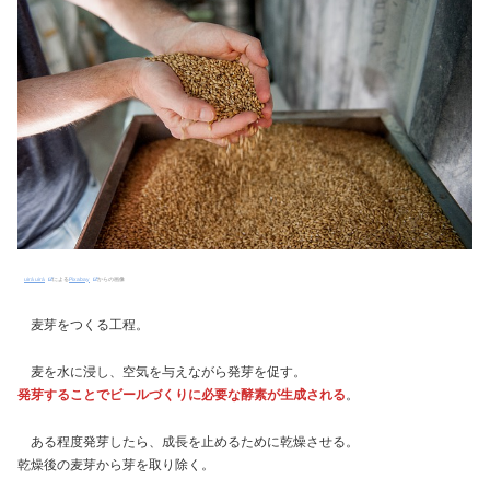
uirá uirá
による
Pixabay
からの画像
麦芽をつくる工程。
麦を水に浸し、空気を与えながら発芽を促す。
発芽することでビールづくりに必要な酵素が生成される
。
ある程度発芽したら、成長を止めるために乾燥させる。
乾燥後の麦芽から芽を取り除く。