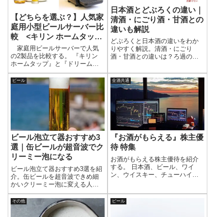
日本酒とどぶろくの違い｜
【どちらを選ぶ？】人気家
清酒・にごり酒・甘酒との
庭用小型ビールサーバー比
違いも解説
較 <キリン ホームタップ
どぶろくと日本酒の違いをわか
vsドリームビア>
家庭用ビールサーバーで人気
りやすく解説。清酒・にごり
の2製品を比較する。 『キリン
酒・甘酒との違いは？ろ過の有
ホームタップ』と『ドリームビ
無や酒税法上の区分など、混同
ア』である。 一言でいうと、定
しやすいポイントを整理。
番を飲みたければキリン ホーム
ビール
全酒共通
タップ、 クラフトを飲みたけれ
ばドリームビアである。
『お酒がもらえる』株主優
ビール泡立て器おすすめ3
待 特集
選｜缶ビールが超音波でク
リーミー泡になる
お酒がもらえる株主優待を紹介
する。 日本酒、ビール、ワイ
ビール泡立て器おすすめ3選を紹
ン、ウイスキー、チューハイな
介。缶ビールを超音波できめ細
どさまざまな商品がある。 なか
かいクリーミー泡に変える人気
には株主優待限定品もあるの
モデルの選び方を解説。
で、この機会に限定品をもらう
その他
ビール
のもよいだろう。株式投資しな
がらお酒を楽しもう。