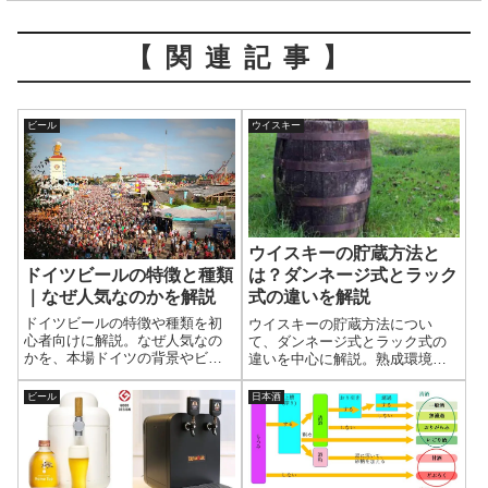
【関連記事】
ビール
ウイスキー
ウイスキーの貯蔵方法と
ドイツビールの特徴と種類
は？ダンネージ式とラック
｜なぜ人気なのかを解説
式の違いを解説
ドイツビールの特徴や種類を初
ウイスキーの貯蔵方法につい
心者向けに解説。なぜ人気なの
て、ダンネージ式とラック式の
かを、本場ドイツの背景やビー
違いを中心に解説。熟成環境に
ル純粋令、オクトーバーフェス
よる風味への影響や、近年のパ
トからひも解く。
レタイズ方式も含めて整理し、
ビール
日本酒
貯蔵方法の特徴をわかりやすく
理解できる。