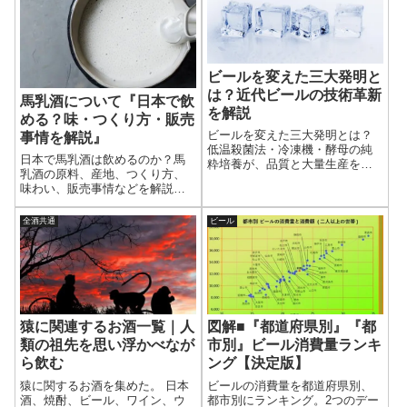
ビールを変えた三大発明と
は？近代ビールの技術革新
馬乳酒について『日本で飲
を解説
める？味・つくり方・販売
ビールを変えた三大発明とは？
事情を解説』
低温殺菌法・冷凍機・酵母の純
日本で馬乳酒は飲めるのか？馬
粋培養が、品質と大量生産をど
乳酒の原料、産地、つくり方、
う実現したのかをわかりやすく
味わい、販売事情などを解説。
解説。
カルピスのきっかけとなったと
いわれるエピソードも紹介しよ
全酒共通
ビール
う。ほとんどのお酒は植物性原
料から造られるが、馬乳酒は動
物性原料から造られる。珍しい
お酒に興味がある方は、ぜひ。
猿に関連するお酒一覧｜人
図解■『都道府県別』『都
類の祖先を思い浮かべなが
市別』ビール消費量ランキ
ら飲む
ング【決定版】
猿に関するお酒を集めた。 日本
ビールの消費量を都道府県別、
酒、焼酎、ビール、ワイン、ウ
都市別にランキング。2つのデー