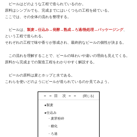
ビールはどのような工程で造られているのか。
原料はシンプルでも、完成までにはいくつもの工程を経ている。
ここでは、その全体の流れを整理する。
ビールは、
製麦→仕込み→発酵→熟成→ろ過/熱処理→パッケージング
、
という工程で造られる。
それぞれの工程で味や香りが形成され、最終的なビールの個性が決まる。
この流れを理解することで、ビールの味わいや違いの理由も見えてくる。
原料から完成までの製造工程をわかりやすく解説する。
ビールの原料は麦とホップと水である。
これらを使いどのようにビールが造られているのか見てみよう。
＝＝目 次＝＝
●製麦
●仕込み
・麦芽粉砕
・糖化
・ろ過