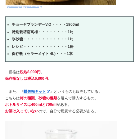
https://www.choya-an.jp/page/52#umeshu-kit
チョーヤブランデー
V.O
・・・・
1800ml
特別栽培南高梅・・・・・・・・
1
㎏
氷砂糖・・・・・・・・・・・・
1
㎏
レシピ・・・・・・・・・・・・
1
冊
保存瓶（
セラーメイト
4L)
・・・
1
本
価格は
税込8,000円
。
保存瓶なしは税込6,800円
。
また、『
蝶矢梅キット
』というものも販売している。
こちらは
梅の種類
、
砂糖の種類
を選んで購入するもの。
ボトルサイズは400mlと700ml
がある。
お酒は入っていない
ので、自分で用意する必要がある。