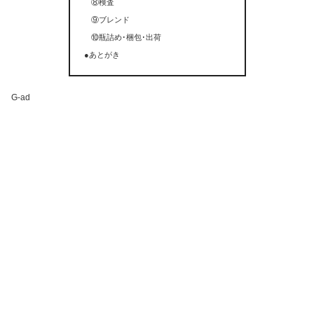
⑧検査
⑨ブレンド
⑩瓶詰め･梱包･出荷
●あとがき
G-ad