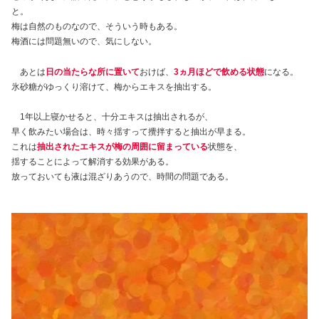
と。
梅は自然のものなので、そういう時もある。
梅酒には問題無いので、気にしない。
あとは
日の当たらな所に置いて
おけば、
3ヵ月ほどで飲める状態
になる。
氷砂糖がゆっくり溶けて、梅からエキスを抽出する。
1年以上寝かせると、十分エキスは抽出されるが、
早く飲みたい場合は、時々揺すって攪拌すると抽出が早まる。
これは
抽出されたエキスが梅の周囲に留まっている
状態を、
揺することによって解消する効果がある。
放っておいても液は混ざりあうので、時間の問題である。