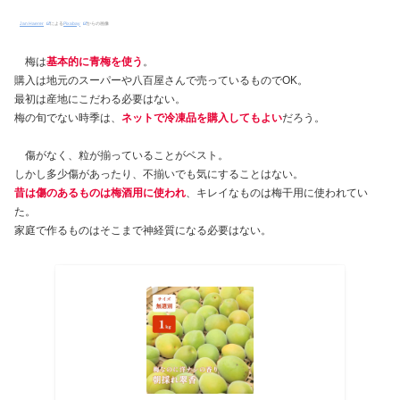
Jan Haerer
による
Pixabay
からの画像
梅は
基本的に青梅を使う
。
購入は地元のスーパーや八百屋さんで売っているものでOK。
最初は産地にこだわる必要はない。
梅の旬でない時季は、
ネットで冷凍品を購入してもよい
だろう。
傷がなく、粒が揃っていることがベスト。
しかし多少傷があったり、不揃いでも気にすることはない。
昔は傷のあるものは梅酒用に使われ
、キレイなものは梅干用に使われてい
た。
家庭で作るものはそこまで神経質になる必要はない。