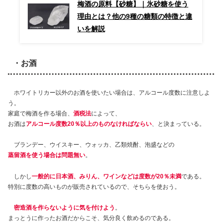
梅酒の原料【砂糖】｜氷砂糖を使う
理由とは？他の9種の糖類の特徴と違
いを解説
・お酒
ホワイトリカー以外のお酒を使いたい場合は、アルコール度数に注意しよ
う。
家庭で梅酒を作る場合、
酒税法
によって、
お酒は
アルコール度数20％以上のものなければならい
、と決まっている。
ブランデー、ウイスキー、ウォッカ、乙類焼酎、泡盛などの
蒸留酒を使う場合は問題無い
。
しかし
一般的に日本酒、みりん、ワインなどは度数が20％未満
である。
特別に度数の高いものが販売されているので、そちらを使おう。
密造酒を作らないように気を付けよう
。
まっとうに作ったお酒だからこそ、気分良く飲めるのである。