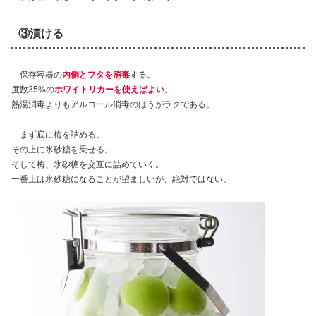
③漬ける
保存容器の
内側とフタを消毒
する。
度数35%の
ホワイトリカーを使えばよい
。
熱湯消毒よりもアルコール消毒のほうがラクである。
まず底に梅を詰める。
その上に氷砂糖を乗せる。
そして梅、氷砂糖を交互に詰めていく。
一番上は氷砂糖になることが望ましいが、絶対ではない。