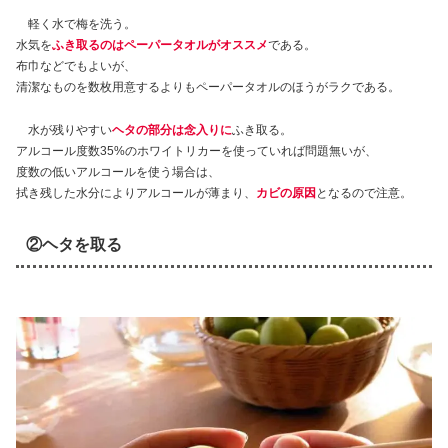
軽く水で梅を洗う。
水気を
ふき取るのはペーパータオルがオススメ
である。
布巾などでもよいが、
清潔なものを数枚用意するよりもペーパータオルのほうがラクである。
水が残りやすい
ヘタの部分は念入りに
ふき取る。
アルコール度数35%のホワイトリカーを使っていれば問題無いが、
度数の低いアルコールを使う場合は、
拭き残した水分によりアルコールが薄まり、
カビの原因
となるので注意。
②ヘタを取る