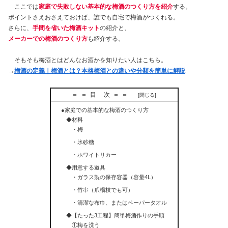
ここでは
家庭で失敗しない基本的な梅酒のつくり方を紹介
する。
ポイントさえおさえておけば、誰でも自宅で梅酒がつくれる。
さらに、
手間を省いた梅酒キット
の紹介と、
メーカーでの梅酒のつくり方
も紹介する。
そもそも梅酒とはどんなお酒かを知りたい人はこちら。
→
梅酒の定義｜梅酒とは？本格梅酒との違いや分類を簡単に解説
＝＝目 次＝＝
●家庭での基本的な梅酒のつくり方
◆材料
・梅
・氷砂糖
・ホワイトリカー
◆用意する道具
・ガラス製の保存容器（容量4L）
・竹串（爪楊枝でも可）
・清潔な布巾、またはペーパータオル
◆【たった3工程】簡単梅酒作りの手順
①梅を洗う