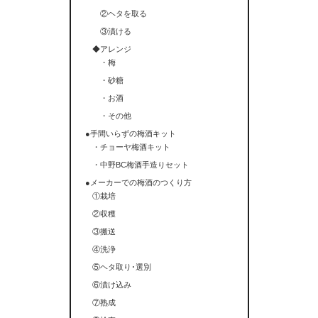
②ヘタを取る
③漬ける
◆アレンジ
・梅
・砂糖
・お酒
・その他
●手間いらずの梅酒キット
・チョーヤ梅酒キット
・中野BC梅酒手造りセット
●メーカーでの梅酒のつくり方
①栽培
②収穫
③搬送
④洗浄
⑤ヘタ取り･選別
⑥漬け込み
⑦熟成