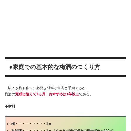
●家庭での基本的な梅酒のつくり方
以下が梅酒作りに必要な材料と道具と手順である。
梅酒の
完成は短くて3ヵ月
、
おすすめは1年以上
である。
◆
材料
梅・・・・・・・・・
1
㎏
氷砂糖・・・・・・・
1
㎏（すっきり味が好みの場合
400
～
600g
）