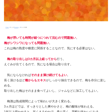
Chen
による
Pixabay
からの画像
梅が浮いても時間が経つにつれて沈むので問題無い
。
梅がシワシワになっても問題無い
。
これは梅の熟度や糖度に関係することなので、気にする必要はない。
梅の取り出しは3カ月以上経ってから
行う。
えぐみが出てくるので、気になる場合は取り出す。
気にならなければ
そのまま漬け続けてもよい
。
長く漬けるほど
種からもエキス
がしっかり抽出できるので、梅を存分に楽し
める。
取り出した梅はそのまま食べてよいし、ジャムなどに加工してもよい。
梅酒は熟成期間によって味わいが大きく変わる。
3ヵ月ほどでは、すっきりとした爽やかさと、梅の酸味が味わえる。
1年以上寝かせると、甘くまろやかで、香り高く、芳醇な味わいになる。