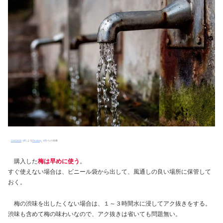
3345408
による
Pixabay
からの画像
購入した
梅は早めに使う
。
すぐ使えない場合は、ビニール袋から出して、風通しの良い場所に保管して
おく。
梅の渋味を出したくない場合は、１～３時間水に浸してアク抜きをする。
渋味も含めて梅の味わいなので、アク抜きは省いても問題無い。