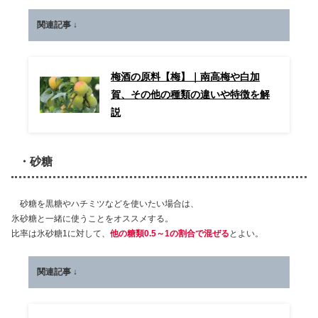
関連記事 ↓
梅酒の原料【梅】｜南高梅や白加
賀、その他の種類の違いや特徴を解
説
・砂糖
砂糖を黒糖やハチミツなどを使いたい場合は、
氷砂糖と一緒に使うことをオススメする。
比率は氷砂糖1に対して、
他の糖類0.5～1の割合で混ぜる
とよい。
関連記事 ↓