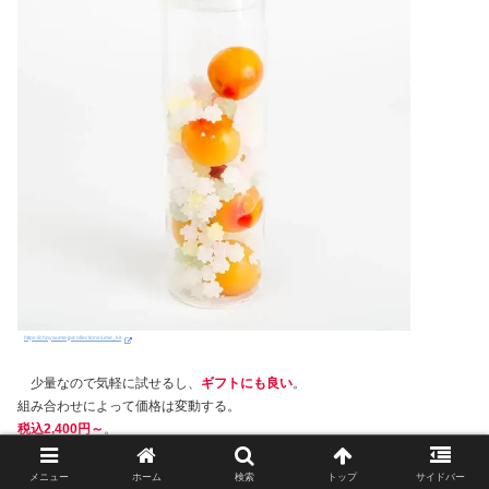
https://choyaume.jp/collections/ume_kit
少量なので気軽に試せるし、
ギフトにも良い
。
組み合わせによって価格は変動する。
税込2,400円～
。
メニュー
ホーム
検索
トップ
サイドバー