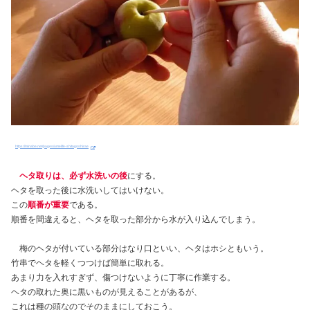
https://minabe.net/pages/umelife-shitagoshirae
ヘタ取りは、必ず水洗いの後
にする。
ヘタを取った後に水洗いしてはいけない。
この
順番が重要
である。
順番を間違えると、ヘタを取った部分から水が入り込んでしまう。
梅のヘタが付いている部分はなり口といい、ヘタはホシともいう。
竹串でヘタを軽くつつけば簡単に取れる。
あまり力を入れすぎず、傷つけないように丁寧に作業する。
ヘタの取れた奥に黒いものが見えることがあるが、
これは種の頭なのでそのままにしておこう。