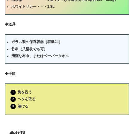
ホワイトリカー・・・
1.8L
◆
道具
ガラス製の保存容器（容量
4L
）
竹串（爪楊枝でも可）
清潔な布巾、またはペーパータオル
◆
手順
梅を洗う
ヘタを取る
漬ける
◆材料