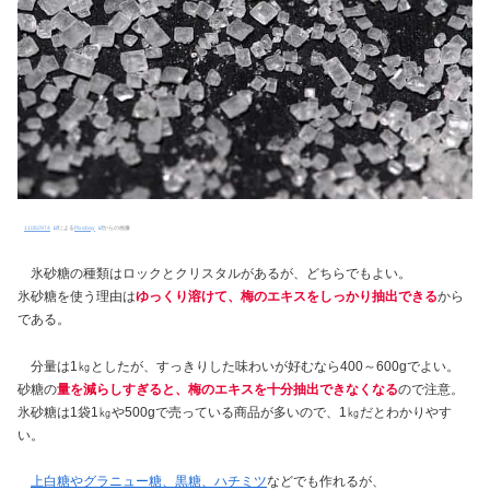
11082974
による
Pixabay
からの画像
氷砂糖の種類はロックとクリスタルがあるが、どちらでもよい。
氷砂糖を使う理由は
ゆっくり溶けて、梅のエキスをしっかり抽出できる
から
である。
分量は1㎏としたが、すっきりした味わいが好むなら400～600gでよい。
砂糖の
量を減らしすぎると、梅のエキスを十分抽出できなくなる
ので注意。
氷砂糖は1袋1㎏や500gで売っている商品が多いので、1㎏だとわかりやす
い。
上白糖やグラニュー糖、黒糖、ハチミツ
などでも作れるが、