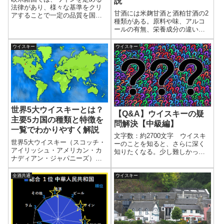
説
法律があり、様々な基準をクリ
甘酒には米麹甘酒と酒粕甘酒の2
アすることで一定の品質を国が
種類がある。原料や味、アルコ
保証するものが格付けである。
ールの有無、栄養成分の違いを
EUでは2009年から3分類で格付
比較表でわかりやすく解説。
けされており、フランスも3分類
である。・AOP ・IGP ・Vin
ウイスキー
ウイスキー
de Table について簡単に説明し
よう。
世界5大ウイスキーとは？
【Q&A】ウイスキーの疑
主要5カ国の種類と特徴を
問解決【中級編】
一覧でわかりやすく解説
文字数：約2700文字 ウイスキ
世界5大ウイスキー（スコッチ・
ーのことを知ると、さらに深く
アイリッシュ・アメリカン・カ
知りたくなる。少し難しかった
ナディアン・ジャパニーズ）の
りもするが、一歩先の疑問に答
種類と特徴を一覧で整理。各国
える。 【基礎編】、【データ
の分類の違いと全体像を俯瞰
編】も参考にしていただければ
全酒共通
ウイスキー
し、ウイスキーの基礎を体系的
と思う。John Hainによる
に理解できる。
Pixabayからの画像●ウイスキ
ー...