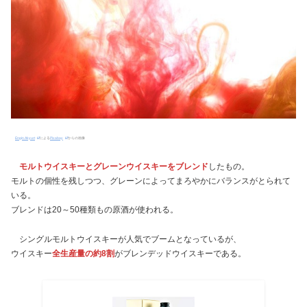
Engin Akyurt
による
Pixabay
からの画像
モルトウイスキーとグレーンウイスキーをブレンド
したもの。
モルトの個性を残しつつ、グレーンによってまろやかにバランスがとられて
いる。
ブレンドは20～50種類もの原酒が使われる。
シングルモルトウイスキーが人気でブームとなっているが、
ウイスキー
全生産量の約8割
がブレンデッドウイスキーである。