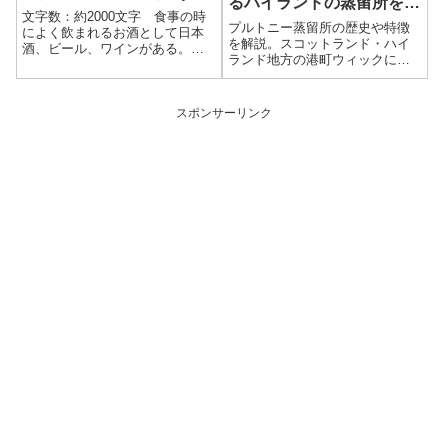
るハイランドの蒸留所を解
文字数：約2000文字 食事の時
説
プルトニー蒸留所の歴史や特徴
によく飲まれるお酒として日本
を解説。スコットランド・ハイ
酒、ビール、ワインがある。こ
ランド地方の港町ウィックにあ
れらは醸造酒という種類に分類
り、「海のモルト（The Maritime
される。それぞれの違いをまと
Malt）」と呼ばれる蒸留所とし
めたので見て紹介しよう。●比較
て知られている。歴史や製法、
表日本酒ビールワイン主生産国
スポンサーリンク
味わいの特徴、代表的なウイス
日本世界中世界中発祥時期弥生
キーをわかりやすく紹介する。
時代 (2...