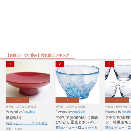
【お猪口・ぐい呑み】売れ筋ランキング
ジャンル別
盃
盃
発売日 : 1970年01月01日
発売日 : 1970年01月01日
発売日 : 1970年01月
Powered by
AmaGetti
Powered by
AmaGetti
Powered by
AmaGe
酒盃朱3寸
アデリア(ADERIA) 【 津軽
アデリア(ADER
びいどろ 盃 あじさい 85ml
ソー 吟醸 おちょこ
商品レビュー・口コミを見る
日本製 個箱入 F49783 】 お
個セット 日本製
商品レビュー・口コミを見る
商品レビュー・口
価格 : ￥396