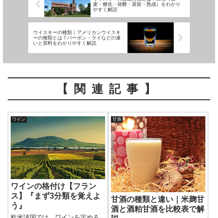
麦・糖化・発酵・蒸留・熟成）をわかり
やすく解説
ウイスキーの種類｜アメリカンウイスキ
ーの種類とは？バーボン・ライなどの違
いと原料をわかりやすく解説
【関連記事】
ワイン
甘酒
ワインの格付け【フラン
ス】『まず3分類を覚えよ
甘酒の種類と違い｜米麹甘
う』
酒と酒粕甘酒を比較表で解
欧米諸国では、ワインを定める