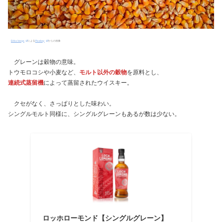
Erika Varga
による
Pixabay
からの画像
グレーンは穀物の意味。
トウモロコシや小麦など、
モルト以外の穀物
を原料とし、
連続式蒸留機
によって蒸留されたウイスキー。
クセがなく、さっぱりとした味わい。
シングルモルト同様に、シングルグレーンもあるが数は少ない。
ロッホローモンド【シングルグレーン】