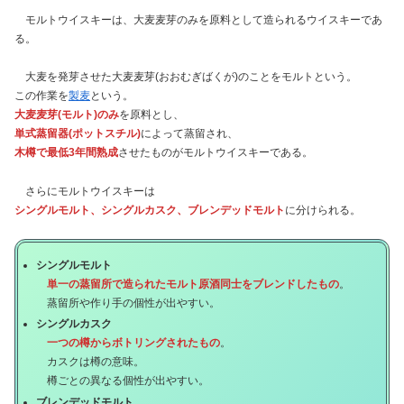
モルトウイスキーは、大麦麦芽のみを原料として造られるウイスキーであ
る。
大麦を発芽させた大麦麦芽(おおむぎばくが)のことをモルトという。
この作業を
製麦
という。
大麦麦芽(モルト)のみ
を原料とし、
単式蒸留器(ポットスチル)
によって蒸留され、
木樽で最低3年間熟成
させたものがモルトウイスキーである。
さらにモルトウイスキーは
シングルモルト、シングルカスク、
ブレンデッドモルト
に分けられる。
シングルモルト
単一の蒸留所で造られたモルト原酒同士をブレンドしたもの
。
蒸留所や作り手の個性が出やすい。
シングルカスク
一つの樽からボトリングされたもの
。
カスクは樽の意味。
樽ごとの異なる個性が出やすい。
ブレンデッドモルト