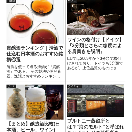
を厳選して紹介。最初の1本で迷
まだまだあるだろう。犬を想い
日本酒
ワイン
わない。
ながらお酒を飲む楽しみを味わ
っていただければ幸いです。
ワインの格付け【ドイツ】
『3分類とさらに糖度によ
貴醸酒ランキング｜清酒で
る肩書きを説明』
仕込む日本酒のおすすめ銘
EUでは2009年から3分類で格付
柄④選
けされており、ドイツも3分類で
清酒を使って造る清酒が『貴醸
あるが、上位品質のものはさら
酒』である。 その製法や開発背
に糖度によって肩書きが付けら
景、逸話とおすすめランキング4
れる。・g.U. ・g.g.A ・
選も紹介。 この記事を読むとお
Deutscher-weing.U.は補糖の有
酒の可能性が広がるだろう。よ
無、さらに補糖無しはブドウの
ビール
ウイスキー
り日本酒の奥深さを知ることで
収穫時期などによって6つの肩書
お酒を飲む楽しみがまた一つ増
が付く。少し複雑なので丁寧に
える。
説明する。
プルトニー蒸留所と
【まとめ】醸造酒比較(日
は？“海のモルト”と呼ばれ
本酒、ビール、ワイン)