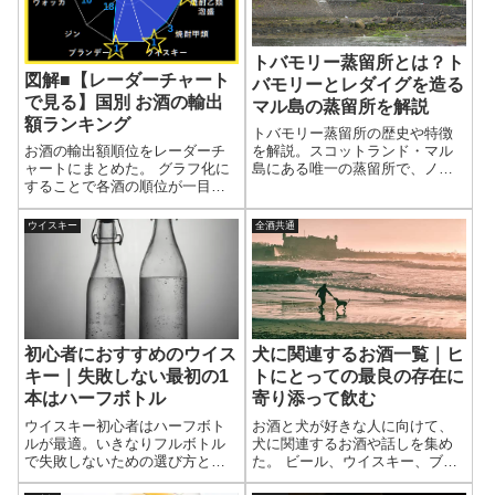
トバモリー蒸留所とは？ト
図解■【レーダーチャート
バモリーとレダイグを造る
で見る】国別 お酒の輸出
マル島の蒸留所を解説
額ランキング
トバモリー蒸留所の歴史や特徴
を解説。スコットランド・マル
お酒の輸出額順位をレーダーチ
島にある唯一の蒸留所で、ノン
ャートにまとめた。 グラフ化に
ピートの「トバモリー」とピー
することで各酒の順位が一目で
テッドの「レダイグ」を製造し
わかる。 金額順位表も掲載。
ている。2つのブランドの違いや
ウイスキー
全酒共通
蒸留所の魅力をわかりやすく紹
介する。
初心者におすすめのウイス
犬に関連するお酒一覧｜ヒ
キー｜失敗しない最初の1
トにとっての最良の存在に
本はハーフボトル
寄り添って飲む
ウイスキー初心者はハーフボト
お酒と犬が好きな人に向けて、
ルが最適。いきなりフルボトル
犬に関連するお酒や話しを集め
で失敗しないための選び方と、
た。 ビール、ウイスキー、ブラ
甘くて飲みやすいおすすめ銘柄
ンデー、カクテル、、、他にも