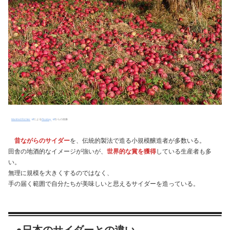
Manfred Richter
による
Pixabay
からの画像
昔ながらのサイダー
を、伝統的製法で造る小規模醸造者が多数いる。
田舎の地酒的なイメージが強いが、
世界的な賞を獲得
している生産者も多
い。
無理に規模を大きくするのではなく、
手の届く範囲で自分たちが美味しいと思えるサイダーを造っている。