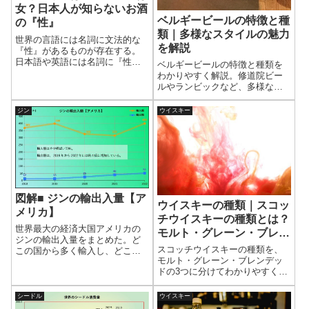
女？日本人が知らないお酒
ベルギービールの特徴と種
の『性』
類｜多様なスタイルの魅力
世界の言語には名詞に文法的な
を解説
『性』があるものが存在する。
日本語や英語には名詞に『性』
ベルギービールの特徴と種類を
はないのでピンとこない。お酒
わかりやすく解説。修道院ビー
の種類にもよって『性』は変わ
ルやランビックなど、多様なス
り、言語によっても『性』は違
タイルの魅力を整理する。
っている。13酒、12言語の一覧
ジン
ウイスキー
表を作成した。お酒の『性』と
言語について紹介しよう。
図解■ ジンの輸出入量【ア
ウイスキーの種類｜スコッ
メリカ】
チウイスキーの種類とは？
世界最大の経済大国アメリカの
モルト・グレーン・ブレン
ジンの輸出入量をまとめた。ど
デッドの違いをわかりやす
スコッチウイスキーの種類を、
この国から多く輸入し、どこの
く解説
モルト・グレーン・ブレンデッ
国に多く輸出しているのか。輸
ドの3つに分けてわかりやすく解
出先、輸入元の数量とシェアを
説。それぞれの原料や製法の違
表にまとめて、グラフにもした
いと特徴を整理し、スコッチの
ので理解しやすいだろう。
シードル
ウイスキー
分類を基礎から理解できる。