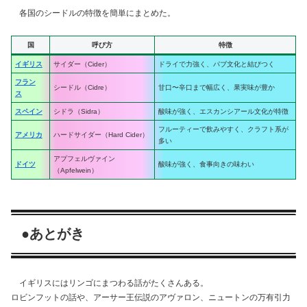
各国のシードルの特徴を簡単にまとめた。
国
呼び方
特徴
イギリス
サイダー（Cider）
ドライで力強く、パブ文化と結びつく
フラン
シードル（Cidre）
甘口〜辛口まで幅広く、果実味が豊か
ス
スペイン
シドラ（Sidra）
酸味が強く、エスカンシアール文化が特徴
フルーティーで飲みやすく、クラフト系が
アメリカ
ハードサイダー（Hard Cider）
多い
アプフェルヴァイン
ドイツ
酸味が強く、食事向きの味わい
（Apfelwein）
●あとがき
イギリスにはリンゴにまつわる話がたくさんある。
ロビンフットの話や、アーサー王伝説のアヴァロン、ニュートンの万有引力