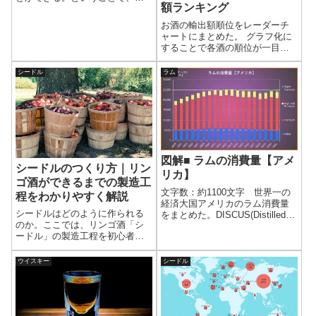
額ランキング
本で飲めるラムを地図にまとめ
た。ラムマップを見れば、普段
お酒の輸出額順位をレーダーチ
飲んでいるブランドや、気にな
ャートにまとめた。 グラフ化に
っているブランドがどこの国で
することで各酒の順位が一目で
造られていて、同じ国の別ブラ
わかる。 金額順位表も掲載。
ンドを知ることができる。
シードル
ラム
図解■ ラムの消費量【アメ
シードルのつくり方｜リン
リカ】
ゴ酒ができるまでの製造工
文字数：約1100文字 世界一の
程をわかりやすく解説
経済大国アメリカのラム消費量
シードルはどのように作られる
をまとめた。DISCUS(Distilled
のか。ここでは、リンゴ酒「シ
Spirits Council)のデータをもと
ードル」の製造工程を初心者向
に、消費量、消費額、1L当たり
けにわかりやすく解説。発酵や
の金額、消費量内訳をグラフに
熟成、澱引き、自家製シードル
した。 アメリカの流行り廃り
ウイスキー
シードル
と酒税法についても紹介する。
が...