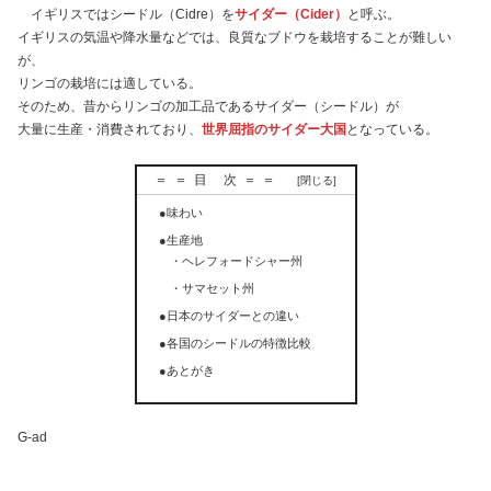
イギリスではシードル（Cidre）を
サイダー（Cider）
と呼ぶ。
イギリスの気温や降水量などでは、良質なブドウを栽培することが難しい
が、
リンゴの栽培には適している。
そのため、昔からリンゴの加工品であるサイダー（シードル）が
大量に生産・消費されており、
世界屈指のサイダー大国
となっている。
＝＝目 次＝＝
●味わい
●生産地
・ヘレフォードシャー州
・サマセット州
●日本のサイダーとの違い
●各国のシードルの特徴比較
●あとがき
G-ad