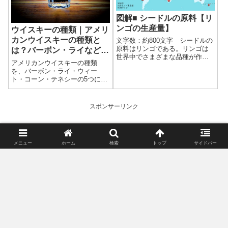
図解■ シードルの原料【リ
ンゴの生産量】
ウイスキーの種類｜アメリ
カンウイスキーの種類と
文字数：約800文字 シードルの
原料はリンゴである。リンゴは
は？バーボン・ライなどの
世界中でさまざまな品種が作ら
違いと原料をわかりやすく
アメリカンウイスキーの種類
れている。FAOSTAT(国連食糧農
解説
を、バーボン・ライ・ウィー
業機関データベース)のデータを
ト・コーン・テネシーの5つに分
もとに、リンゴの生産量を見て
けてわかりやすく解説。原料の
みよう。●世界のリンゴ生産量
違いや製造条件ごとの特徴を整
上図は2020年のリンゴ生産...
理し、分類の全体像を基礎から
スポンサーリンク
理解できる。
メニュー
ホーム
検索
トップ
サイドバー