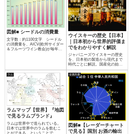
図解■ シードルの消費量
ウイスキーの歴史【日本】
文字数：約1100文字 シードル
｜日本初から世界的評価ま
の消費量を、AICV(欧州サイダー
でをわかりやすく解説
＆フルーツワイン教会)が毎年調
査している。各データをまとめ
ジャパニーズウイスキーの歴史
たので、見てみよう。●世界のシ
を、日本初の製造から現代まで
ードル消費量 2010年から順調
時代ごとに解説。国産化の始ま
に消費量を伸ばして、2018年で
りや発展の流れ、世界的評価を
ピークに達した。201...
得るまでの過程を整理し、日本
ラム
全酒共通
独自のウイスキー文化を理解で
きる。
ラムマップ【世界】『地図
で見るラムブランド』
ラムは世界中で造られている。
図解■【レーダーチャート
日本では世界中のラムを飲むこ
で見る】国別 お酒の輸出
とができる。ということで、日