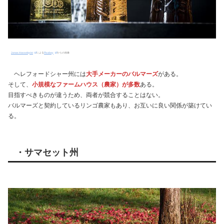
Jonas Hasselqvist
による
Pixabay
からの画像
ヘレフォードシャー州には
大手メーカーのバルマーズ
がある。
そして、
小規模なファームハウス（農家）が多数
ある。
目指すべきものが違うため、両者が競合することはない。
バルマーズと契約しているリンゴ農家もあり、お互いに良い関係が築けてい
る。
・サマセット州