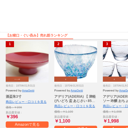
【お猪口・ぐい呑み】売れ筋ランキング
ジャンル別
盃
盃
発売日 : 1970年01月01日
発売日 : 1970年01月01日
発売日 : 1970年01月
Powered by
AmaGetti
Powered by
AmaGetti
Powered by
AmaGe
酒盃朱3寸
アデリア(ADERIA) 【 津軽
アデリア(ADER
びいどろ 盃 あじさい 85ml
ソー 吟醸 おちょこ
商品レビュー・口コミを見る
日本製 個箱入 F49783 】 お
個セット 日本製
商品レビュー・口コミを見る
商品レビュー・口
価格 : ￥396
ちょこ ぐい呑み 日本酒 グ
み 日本酒 グラス
価格 : ￥1,100
価格 : ￥1,998
新品最安値 :
ラス ガラス 冷酒 お猪口 酒
酒 お猪口 酒器 
￥396
新品最安値 :
新品最安値 :
器 おしゃれ ギフト 女性 母
い飲み おしゃれ
￥1,100
￥1,998
の日 父の日 夫婦 男性 引越
レゼント 祝い 
Amazonで見る
し祝い 結婚 挨拶回り プチ
日 敬老 還暦 上