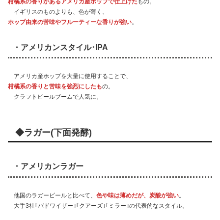
柑橘系の香りがあるアメリカ産ホップで仕上げた
もの。
イギリスのものよりも、色が薄く、
ホップ由来の苦味やフルーティーな香りが強い
。
・アメリカンスタイル･IPA
アメリカ産ホップを大量に使用することで、
柑橘系の香りと苦味を強烈にしたも
の。
クラフトビールブームで人気に。
◆ラガー(下面発酵)
・アメリカンラガー
他国のラガービールと比べて、
色や味は薄めだが、炭酸が強い
。
大手3社｢バドワイザー｣｢クアーズ｣｢ミラー｣の代表的なスタイル。