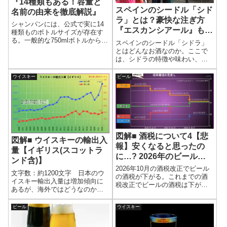
『14種類もある！容量と
スペインのシードル「シド
名前の由来を徹底解説』
ラ」とは？豪快な注ぎ方
シャンパンには、公式で実に14
『エスカンシアール』も解
種類ものボトルサイズが存在す
説
る。一般的な750mlボトルから、
スペインのシードル「シドラ」
祝いの席で用いられる巨大サイ
とはどんなお酒なのか。ここで
ズまで、その種類は幅広い。ボ
は、シドラの特徴や味わい、独
トルサイズが変われば容量だけ
特な注ぎ方「エスカンシアー
でなく、熟成の進み方や風味の
ル」、スペインならではのシー
ウイスキー
ビール
表れ方にも違いが生じるため、
ドル文化をわかりやすく解説す
用途に応じた選択が重要とな
る。
る。ここでは、シャンパンのボ
トルサイズを一覧で整理し、そ
れぞれの特徴・用途・由来をわ
かりやすく解説する。
図解■ 酒税について4【悲
図解■ ウイスキーの輸出入
報】安くなると思ったの
量【イギリス(スコットラ
に…? 2026年のビール減
ンド含)】
税で”実感できない”ワケ
2026年10月の酒税改正でビール
文字数：約1200文字 日本のウ
の酒税が下がる。これまでの酒
イスキー輸出入量は増加傾向に
税改正でビールの酒税は下がっ
あるが、海外ではどうなのか。5
ているはずだが、ビールは本当
大ウイスキー大国の1つであるス
に安くなっているのだろうか。
コットランド(イギリスに含まれ
ビール
ウイスキー
イマイチ実感がわかない。その
る)を見てみよう。 イギリス政
理由を詳しく説明する。2026年
府の貿易データをもとにまとめ
10月以降は安いビールが買える