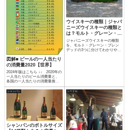
ウイスキーの種類｜ジャパ
ニーズウイスキーの種類と
は？モルト・グレーン・ブ
レンデッドの違いを解説
ジャパニーズウイスキーの種類
を、モルト・グレーン・ブレン
デッドの3つに分けてわかりやす
く解説。原料や製法の違いと特
図解■ ビールの一人当たり
徴を整理し、日本のウイスキー
の分類を基礎から理解できる。
の消費量2020【世界】
2024年版はこちら ↓↓ 2020年の
一人当たりのビール消費量と、
各国の一人当たりの消費量推移
をまとめた。データはキリンが
公開しているものをもとにし
シャンパン
シードル
た。Daniel RecheによるPixabay
からの画像●一人当たりのビール
消費量ランキ...
シャンパンのボトルサイズ