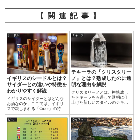
【関連記事】
シードル
テキーラ
テキーラの『クリスタリー
ノ』とは？熟成したのに透
イギリスのシードルとは？
明な理由を解説
サイダーとの違いや特徴を
わかりやすく解説
クリスタリーノとは、樽熟成し
たテキーラをろ過して透明に仕
イギリスのサイダーとはどんな
上げた新しいスタイルのテキー
お酒なのか。ここでは、イギリ
ラである。熟成による豊かな香
スで親しまれる「Cider」の特徴
りやコクを持ちながら、見た目
や味わい、日本のサイダーとの
は無色透明という特徴を持つ。
違い、シードルとの関係をわか
ビール
ウイスキー
ここではクリスタリーノの製法
りやすく解説する。
や透明な理由、味わいの特徴に
ついてわかりやすく解説する。