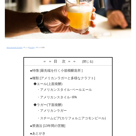
Marcelo Ikeda Tchelão
による
Pixabay
からの画像
＝＝目 次＝＝
●特徴 [最先端を行く小規模醸造所 ]
●種類 [アメリカンラガーと多様なクラフト]
◆エール(上面発酵)
・アメリカンスタイル･ペールエール
・アメリカンスタイル･IPA
◆ラガー(下面発酵)
・アメリカンラガー
・スチームビア(カリフォルニアコモンビール)
●禁酒法 [13年間の苦難]
●あとがき