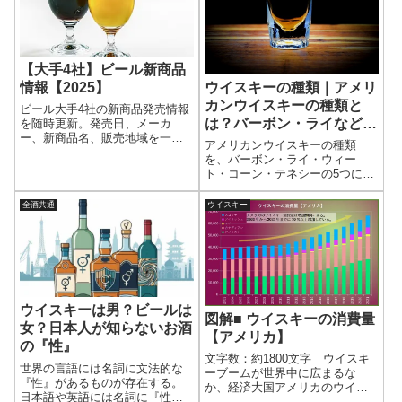
た。つまりスコッチウイスキー
のだろうか。
もイ...
【大手4社】ビール新商品
情報【2025】
ウイスキーの種類｜アメリ
カンウイスキーの種類と
ビール大手4社の新商品発売情報
は？バーボン・ライなどの
を随時更新。発売日、メーカ
ー、新商品名、販売地域を一覧
違いと原料をわかりやすく
アメリカンウイスキーの種類
表にすることで、一目でわか
解説
を、バーボン・ライ・ウィー
る。メーカーサイトへのリンク
ト・コーン・テネシーの5つに分
から公式情報へのアクセスがス
けてわかりやすく解説。原料の
ムーズ。新商品をまとめてチェ
違いや製造条件ごとの特徴を整
全酒共通
ウイスキー
ックしたい人に向けたページ。
理し、分類の全体像を基礎から
理解できる。
ウイスキーは男？ビールは
図解■ ウイスキーの消費量
女？日本人が知らないお酒
【アメリカ】
の『性』
文字数：約1800文字 ウイスキ
世界の言語には名詞に文法的な
ーブームが世界中に広まるな
『性』があるものが存在する。
か、経済大国アメリカのウイス
日本語や英語には名詞に『性』
キー消費量はどうなのか。