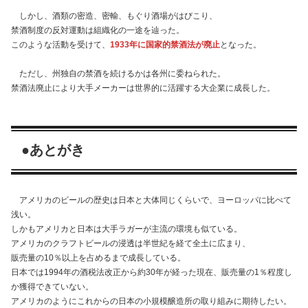
しかし、酒類の密造、密輸、もぐり酒場がはびこり、
禁酒制度の反対運動は組織化の一途を辿った。
このような活動を受けて、
1933年に国家的禁酒法が廃止
となった。
ただし、州独自の禁酒を続けるかは各州に委ねられた。
禁酒法廃止により大手メーカーは世界的に活躍する大企業に成長した。
●あとがき
アメリカのビールの歴史は日本と大体同じくらいで、ヨーロッパに比べて
浅い。
しかもアメリカと日本は大手ラガーが主流の環境も似ている。
アメリカのクラフトビールの浸透は半世紀を経て全土に広まり、
販売量の10％以上を占めるまで成長している。
日本では1994年の酒税法改正から約30年が経った現在、販売量の1％程度し
か獲得できていない。
アメリカのようにこれからの日本の小規模醸造所の取り組みに期待したい。