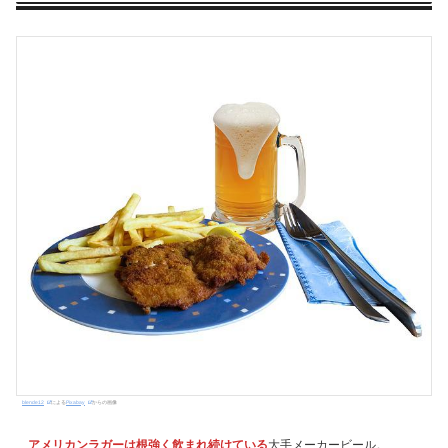
blende12
による
Pixabay
からの画像
アメリカンラガーは根強く飲まれ続けている
大手メーカービール。