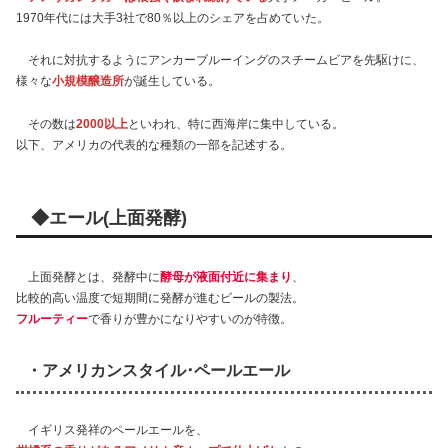
1970年代には大手3社で80％以上のシェアを占めていた。
それに対抗するようにアンカーブルーイングのスチームビアを先駆けに、
様々な
小規模醸造所
が誕生している。
その数は
2000以上
といわれ、特に西海岸に集中している。
以下、アメリカの代表的な種類の一部を記述する。
◆エール(上面発酵)
上面発酵とは、発酵中に
酵母が液面付近に集まり
、
比較的高い温度で短期間に発酵が進むビールの製法。
フルーティー
で香りが豊かになりやすいのが特徴。
・アメリカンスタイル･ペールエール
イギリス発祥のペールエールを、