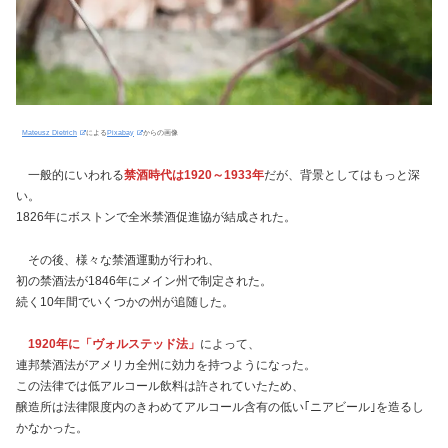
Mateusz Dietrich
による
Pixabay
からの画像
一般的にいわれる
禁酒時代は1920～1933年
だが、背景としてはもっと深
い。
1826年にボストンで全米禁酒促進協が結成された。
その後、様々な禁酒運動が行われ、
初の禁酒法が1846年にメイン州で制定された。
続く10年間でいくつかの州が追随した。
1920年に「ヴォルステッド法」
によって、
連邦禁酒法がアメリカ全州に効力を持つようになった。
この法律では低アルコール飲料は許されていたため、
醸造所は法律限度内のきわめてアルコール含有の低い｢ニアビール｣を造るし
かなかった。