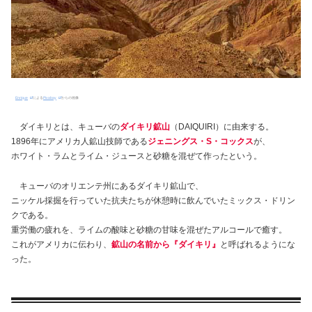
Enrique
による
Pixabay
からの画像
ダイキリとは、キューバの
ダイキリ鉱山
（DAIQUIRI）に由来する。
1896年にアメリカ人鉱山技師である
ジェニングス・S・コックス
が、
ホワイト・ラムとライム・ジュースと砂糖を混ぜて作ったという。
キューバのオリエンテ州にあるダイキリ鉱山で、
ニッケル採掘を行っていた抗夫たちが休憩時に飲んでいたミックス・ドリン
クである。
重労働の疲れを、ライムの酸味と砂糖の甘味を混ぜたアルコールで癒す。
これがアメリカに伝わり、
鉱山の名前から『ダイキリ』
と呼ばれるようにな
った。