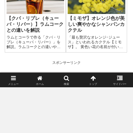
定銘柄のウイスキーも調べた。
逆にお取り寄せできないものも
少し紹介している。
【ミモザ】オレンジ色が美
【クバ・リブレ（キュー
しい爽やかなシャンパンカ
バ・リバー）】ラムコーク
クテル
との違いを解説
「最も贅沢なオレンジ･ジュー
ラムとコーラで作る「クバ・リ
ス」といわれるカクテル【ミモ
ブレ（キューバ・リバー）」を
ザ】。 黄色い花の名前が付いた
解説。ラムコークとの違いや名
カクテル【ミモザ】の美味しい
前の由来、味わいの特徴、使わ
作り方や、誕生背景、バリエー
れるラムまで紹介。ライムが加
ション･カクテルとして「バック
わることで生まれる爽快感や、
スポンサーリンク
スフィズ」「ホワイト･ミモザ」
自由を意味する名前の背景もわ
を紹介。
かる。初心者にも飲みやすい定
番ラムカクテル。
メニュー
ホーム
検索
トップ
サイドバー