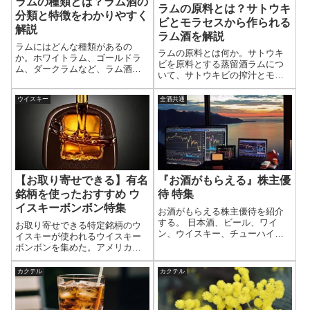
ラムの種類とは？ラム酒の
ラムの原料とは？サトウキ
分類と特徴をわかりやすく
ビとモラセスから作られる
解説
ラム酒を解説
ラムにはどんな種類があるの
ラムの原料とは何か。サトウキ
か。ホワイトラム、ゴールドラ
ビを原料とする蒸留酒ラムにつ
ム、ダークラムなど、ラム酒の
いて、サトウキビの搾汁とモラ
代表的な分類とそれぞれの特徴
セス（糖蜜）の違いを中心に解
をわかりやすく解説。色や熟成
説。ラム酒がどのような原料か
ウイスキー
全酒共通
による違いなど、ラムの基本的
ら造られるのかをわかりやすく
な種類を整理する。
整理する。
『お酒がもらえる』株主優
【お取り寄せできる】有名
待 特集
銘柄を使ったおすすめ ウ
イスキーボンボン特集
お酒がもらえる株主優待を紹介
する。 日本酒、ビール、ワイ
お取り寄せできる特定銘柄のウ
ン、ウイスキー、チューハイな
イスキーが使われるウイスキー
どさまざまな商品がある。 なか
ボンボンを集めた。アメリカ
には株主優待限定品もあるの
ン、スコッチ、カナディアン、
で、この機会に限定品をもらう
ジャパニーズのウイスキーが使
カクテル
カクテル
のもよいだろう。株式投資しな
われており、意外と多い。ウイ
がらお酒を楽しもう。
スキーボンボン以外にもチョコ
レート系のお菓子に使われる特