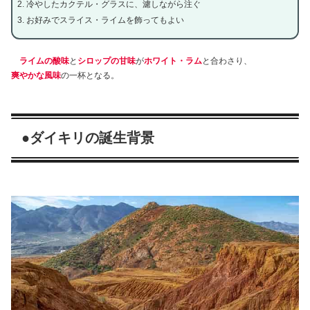
冷やしたカクテル・グラスに、濾しながら注ぐ
お好みでスライス・ライムを飾ってもよい
ライムの酸味
と
シロップの甘味
が
ホワイト・ラム
と合わさり、
爽やかな風味
の一杯となる。
●ダイキリの誕生背景