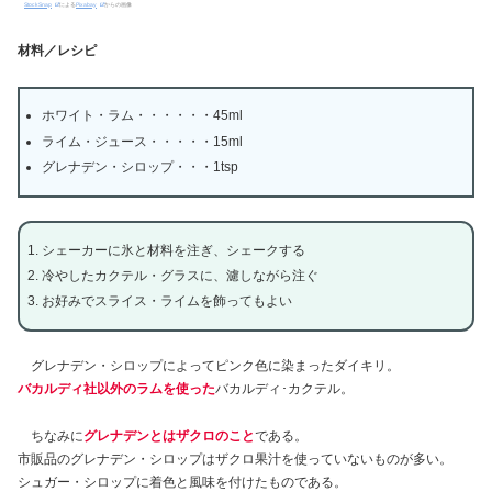
StockSnap
による
Pixabay
からの画像
材料／レシピ
ホワイト・ラム・・・・・・45ml
ライム・ジュース・・・・・15ml
グレナデン・シロップ・・・1tsp
シェーカーに氷と材料を注ぎ、シェークする
冷やしたカクテル・グラスに、濾しながら注ぐ
お好みでスライス・ライムを飾ってもよい
グレナデン・シロップによってピンク色に染まったダイキリ。
バカルディ社以外のラムを使った
バカルディ･カクテル。
ちなみに
グレナデンとはザクロのこと
である。
市販品のグレナデン・シロップはザクロ果汁を使っていないものが多い。
シュガー・シロップに着色と風味を付けたものである。