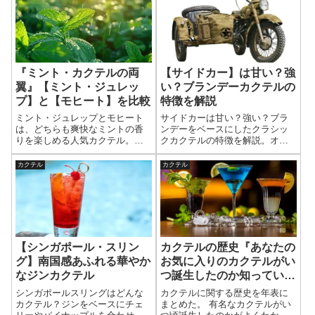
【サイドカー】は甘い？強
『ミント・カクテルの両
い？ブランデーカクテルの
翼』【ミント・ジュレッ
特徴を解説
プ】と【モヒート】を比較
サイドカーは甘い？強い？ブラ
ミント・ジュレップとモヒート
ンデーをベースにしたクラシッ
は、どちらも爽快なミントの香
クカクテルの特徴を解説。オレ
りを楽しめる人気カクテル。し
ンジリキュールやレモンを使っ
かしベースのお酒や甘さ、飲み
た味わい、度数、飲みやすさ、
方には大きな違いがある。ここ
カクテル
カクテル
基本レシピもわかりやすく紹
では2つの特徴や味わい、違いを
介。 そのバリエーションである
比較しながらわかりやすく解
『ホワイト･レディ』『XYZ』
説。
『バラライカ』『マルガリー
タ』も合わせて見てみよう。
【シンガポール・スリン
カクテルの歴史『あなたの
グ】南国感あふれる華やか
お気に入りのカクテルがい
なジンカクテル
つ誕生したのか知っていま
すか？』
シンガポールスリングはどんな
カクテルに関する歴史を年表に
カクテル？ジンをベースにチェ
まとめた。 有名なカクテルがい