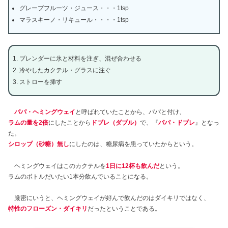
グレープフルーツ・ジュース・・・1tsp
マラスキーノ・リキュール・・・・1tsp
ブレンダーに氷と材料を注ぎ、混ぜ合わせる
冷やしたカクテル・グラスに注ぐ
ストローを挿す
パパ・ヘミングウェイ
と呼ばれていたことから、パパと付け、
ラムの量を2倍
にしたことから
ドブレ（ダブル）
で、『
パパ・ドブレ
』となっ
た。
シロップ（砂糖）無し
にしたのは、糖尿病を患っていたからという。
ヘミングウェイはこのカクテルを
1日に12杯も飲んだ
という。
ラムのボトルだいたい1本分飲んでいることになる。
厳密にいうと、ヘミングウェイが好んで飲んだのはダイキリではなく、
特性のフローズン・ダイキリ
だったということである。