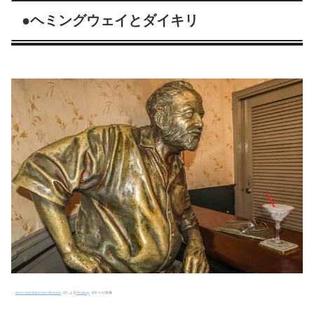
●
ヘミングウェイとダイキリ
Anne and Saturnino Miranda
による
Pixabay
からの画像