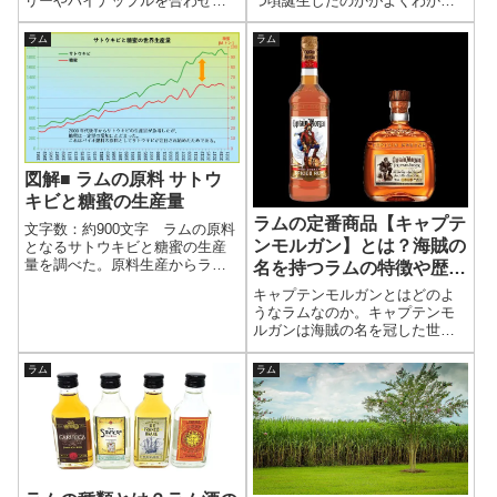
リーやパイナップルを合わせ
つ頃誕生したのかがよくわか
た、南国感あふれる華やかな味
る。 スタンダードなカクテルが
わいを解説。甘さや飲みやす
意外と新しかったりする。
ラム
ラム
さ、ラッフルズホテル発祥の由
来、基本レシピも紹介。
図解■ ラムの原料 サトウ
キビと糖蜜の生産量
ラムの定番商品【キャプテ
文字数：約900文字 ラムの原料
ンモルガン】とは？海賊の
となるサトウキビと糖蜜の生産
量を調べた。原料生産からラム
名を持つラムの特徴や歴史
の今後を考えてみよう。●サトウ
を解説
キャプテンモルガンとはどのよ
キビと糖蜜の生産量推移 国際
うなラムなのか。キャプテンモ
連合食糧農業機関(FAO)が公開し
ルガンは海賊の名を冠した世界
ているデータをもとにまとめ
的なラムブランドであり、スパ
た。サトウキビも糖蜜も増加傾
イスドラムの代表格として知ら
向にあ...
ラム
ラム
れている。ここでは、ブランド
名の由来となった人物や歴史、
味わいの特徴、ラインアップの
違いについてわかりやすく解説
する。