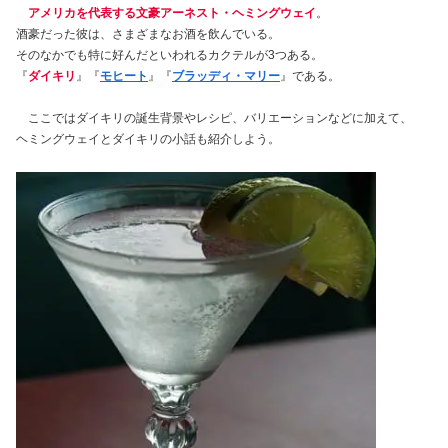
アメリカを代表する文豪アーネスト・ヘミングウェイ
。
酒豪だった彼は、さまざまなお酒を飲んでいる。
そのなかでも特に好んだといわれるカクテルが3つある。
『
ダイキリ
』『
モヒート
』『
ブラッディ・マリー
』である。
ここではダイキリの誕生背景やレシピ、バリエーションなどに加えて、
ヘミングウェイとダイキリの小話も紹介しよう。