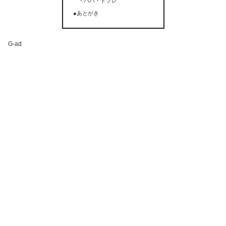
・パパ・ドブレ
●あとがき
G-ad