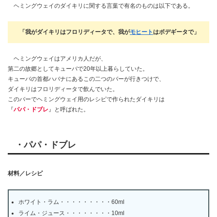
ヘミングウェイのダイキリに関する言葉で有名のものは以下である。
「我がダイキリはフロリディータで、我が
モヒート
はボデギータで」
ヘミングウェイはアメリカ人だが、
第二の故郷としてキューバで20年以上暮らしていた。
キューバの首都ハバナにあるこの二つのバーが行きつけで、
ダイキリはフロリディータで飲んでいた。
このバーでヘミングウェイ用のレシピで作られたダイキリは
『
パパ・ドブレ
』と呼ばれた。
・パパ・ドブレ
材料／レシピ
ホワイト・ラム・・・・・・・・・60ml
ライム・ジュース・・・・・・・・10ml