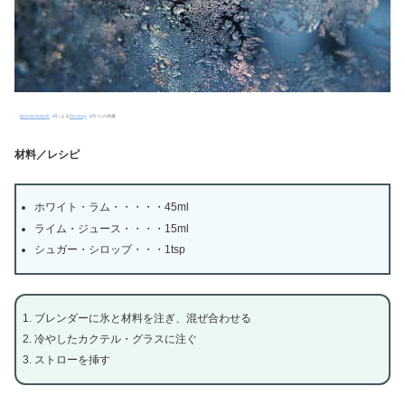
Bonnie Kolarik
による
Pixabay
からの画像
材料／レシピ
ホワイト・ラム・・・・・45ml
ライム・ジュース・・・・15ml
シュガー・シロップ・・・1tsp
ブレンダーに氷と材料を注ぎ、混ぜ合わせる
冷やしたカクテル・グラスに注ぐ
ストローを挿す