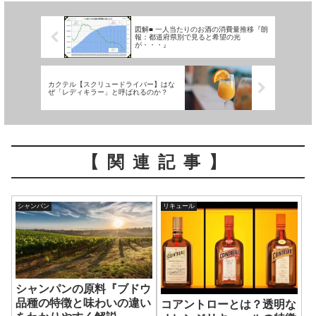
図解■ 一人当たりのお酒の消費量推移『朗
報：都道府県別で見ると希望の光
が・・・』
カクテル【スクリュードライバー】はな
ぜ「レディキラー」と呼ばれるのか？
【関連記事】
シャンパン
リキュール
シャンパンの原料『ブドウ
品種の特徴と味わいの違い
コアントローとは？透明な