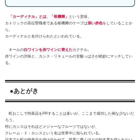
「カーディナル」とは、「枢機卿」
という意味。
カトリックの高位聖職者である枢機卿のケープは
深い赤色
をしていることか
ら、
カーディナルと名付けられたといわれている。
キールの
白ワインを赤ワインに替えた
カクテル。
赤ワインの渋味と、カシス・リキュールの甘酸っぱさが絶妙にマッチしてい
る。
●
あとがき
町おこしで特産品をPRすることは多いが、ここまで成功した例な少ないだ
ろう。
特にカシスはそれほどメジャーなフルーツではないが、
クレーム・ド・カシスという名は世界中に知られている。
日本でも町の特産品を掛け合わせて、世界に轟くほどの知名度を得られない