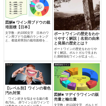
凛々しく、神秘性を感じるその
るのも楽しいだろう。馬好きに
姿に見とれて飲むお酒は格別で
はたまらない時間を過ごそう。
あろう。
図解■ ワイン用ブドウの栽
培面積【日本】
文字数：約1000文字 日本のワ
ポートワインの歴史をわか
イン用ブドウ品種のランキング
りやすく解説｜名前の由来
と、都道府県別の栽培面積をま
と発展の歴史とは？
とめた。●ブドウ品種ランキン
グ 農林水産省の特産果樹生産
ポートワインの歴史をわかりや
動態等調査データをもとにし
すく解説。ポルトガルで生まれ
た。2019年のデータから、品種
た酒精強化ワインが広まった背
ごとの収穫量をまとめた。 国
景や、「ポートワイン」という
産ワインは...
名前の由来、イギリスとの関係
ワイン
酒精強化ワイン
などを初心者向けに紹介。
【レベル別】ワインの着色
汚れ対策
図解■ マデイラワインの販
ワイン好きを悩ませる歯の着
売量と輸出量
色汚れ。 赤ワインと白ワインで
文字数：約1100文字 ポルトガ