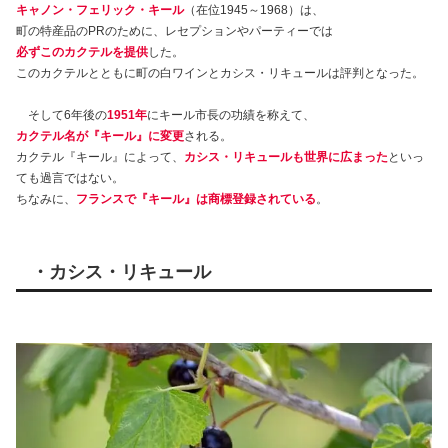
キャノン・フェリック・キール
（在位1945～1968）は、
町の特産品のPRのために、レセプションやパーティーでは
必ずこのカクテルを提供
した。
このカクテルとともに町の白ワインとカシス・リキュールは評判となった。
そして6年後の
1951年
にキール市長の功績を称えて、
カクテル名が『キール』に変更
される。
カクテル『キール』によって、
カシス・リキュールも世界に広まった
といっ
ても過言ではない。
ちなみに、
フランスで『キール』は商標登録されている
。
・カシス・リキュール