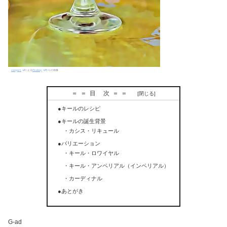
vargazs
による
Pixabay
からの画像
＝＝目 次＝＝
●キールのレシピ
●キールの誕生背景
・カシス・リキュール
●バリエーション
・キール・ロワイヤル
・キール・アンペリアル（インペリアル）
・カーディナル
●あとがき
G-ad