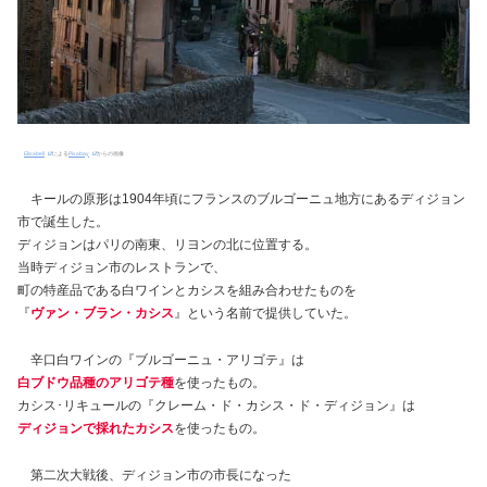
Elisabell
による
Pixabay
からの画像
キールの原形は1904年頃にフランスのブルゴーニュ地方にあるディジョン
市で誕生した。
ディジョンはパリの南東、リヨンの北に位置する。
当時ディジョン市のレストランで、
町の特産品である白ワインとカシスを組み合わせたものを
『
ヴァン・ブラン・カシス
』という名前で提供していた。
辛口白ワインの『ブルゴーニュ・アリゴテ』は
白ブドウ品種のアリゴテ種
を使ったもの。
カシス･リキュールの『クレーム・ド・カシス・ド・ディジョン』は
ディジョンで採れたカシス
を使ったもの。
第二次大戦後、ディジョン市の市長になった