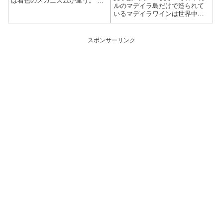
は着色のメカニズムが違う。 症
ルのマデイラ島だけで造られて
状レベルに合った対策をするこ
いるマデイラワインは世界中を
とで、白い歯がよみがえる。
魅了している。マデイラワイン
の生産国であるポルトガルの公
的機関マデイラワイン協会
スポンサーリンク
(IVBAM)が公開しているデータを
もとに、販売量と輸出量の推
移、202...