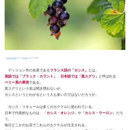
Frauke Riether
による
Pixabay
からの画像
ディジョン市の名産である
フランス語の「カシス」
とは、
英語では「ブラック・カラント」
、
日本語では「黒スグリ」
と呼ばれる
ベリー系の果実
である。
黒スグリという名は聞き慣れないが、
カシスというとわかるという人も多いのではないだろうか。
カシス・リキュールは多くのカクテルに使われている。
日本で代表的なものは、『
カシス・オレンジ
』や『
カシス・ウーロン
』だろ
う。
毎日どこかのお店でこれらのカクテルが注文される。