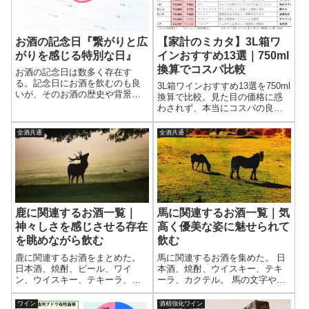
お酒の記念日『繋がりと広
【家計のミカタ】3L箱ワ
がりを感じる特別な日』
インおすすめ13選｜750ml
換算でコスパ比較
お酒の記念日は数多く存在す
る。記念日にお酒を飲むのも良
3L箱ワインおすすめ13選を750ml
いが、そのお酒の歴史や背景を
換算で比較。見た目の価格に惑
知ればお酒がもっとおいしくな
わされず、本当にコスパの良い
る。日本酒、焼酎、ビール、ワ
箱ワインが分かる。3Lで1,000円
イン、ウイスキー、カクテル、
台の商品も掲載。赤・白それぞ
全酒共通
全酒共通
スピリッツや、お酒に関連する
れの味わいも簡潔に解説し、失
記念日をまとめた。
敗しない選び方をまとめた。
鹿に関連するお酒一覧｜
馬に関連するお酒一覧｜気
神々しさを感じさせる存在
高く優美な姿に魅せられて
を眺めながら飲む
飲む
鹿に関連するお酒をまとめた。
馬に関連するお酒を集めた。 日
日本酒、焼酎、ビール、ワイ
本酒、焼酎、ウイスキー、テキ
ン、ウイスキー、テキーラ、リ
ーラ、カクテル。 馬の文字や描
キュール。 鹿を名前やラベルに
かれたイラストを眺めながら、
使っている銘柄はとても多い。
馬とお酒の関係に想いを巡らせ
ワイン
酒精強化ワイン