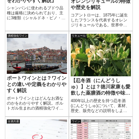
をわかりやすく解説』
オレンジリキュールの特徴
や歴史を解説
シャンパンに使われるブドウ品
種は厳格に決められており、主
コアントローは、1875年に誕生
に3種類（シャルドネ・ピノ・ノ
したフランスを代表するオレン
ワール・ムニエ）だけである。
ジリキュールである。世界中の
ここではシャンパンの原料とな
バーで愛用され、「ハート・オ
るブドウの特徴や味わいの違い
ブ・カクテル」とも呼ばれるほ
酒精強化ワイン
リキュール
を、初心者にもわかりやすく解
ど、多くのクラシックカクテル
説する。「どんなブドウから造
に欠かせない存在となってい
られているのか？」「原料によ
る。 ここでは、コアントロー
って味は変わるの？」と疑問を
の特徴や歴史、...
持つ人に向けて、基本の3品種か
ら、実は使用が認められている5
品種の希少ブドウまで徹底紹
介。これを読めば、シャンパン
の味わいを左右する原料の違い
ポートワインとは？ワイン
【忍冬酒（にんどうし
が理解でき、自分好みの1本を選
との違いや定義をわかりや
ゅ）】とは？徳川家康も愛
べるようになるだろう。
すく解説
飲した薬膳酒の特徴や味を
ポートワインとはどんなお酒な
解説
400年以上の歴史を持つ忍冬酒
のかをわかりやすく解説。ポル
(にんどうしゅ)について、素材、
トガル生まれの酒精強化ワイン
歴史、販売などの説明をしよ
としての定義や、普通のワイン
う。 忍冬(にんどう)とはスイカ
との違い、甘さやアルコール度
ズラのことである。 忍冬をお酒
全酒共通
ワイン
数の特徴を初心者向けに紹介。
に浸け込んで、エキスを抽出し
た薬膳酒なのである。現在、忍
冬酒は3つしかない。