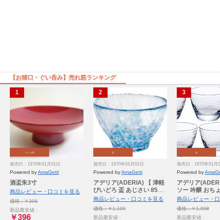
【お猪口・ぐい呑み】売れ筋ランキング
ジャンル別
盃
盃
発売日 : 1970年01月01日
発売日 : 1970年01月01日
発売日 : 1970年01月
Powered by
AmaGetti
Powered by
AmaGetti
Powered by
AmaGe
酒盃朱3寸
アデリア(ADERIA) 【 津軽
アデリア(ADER
びいどろ 盃 あじさい 85ml
ソー 吟醸 おちょこ
商品レビュー・口コミを見る
日本製 個箱入 F49783 】 お
個セット 日本製
商品レビュー・口コミを見る
商品レビュー・口
価格 : ￥396
ちょこ ぐい呑み 日本酒 グ
み 日本酒 グラス
価格 : ￥1,100
価格 : ￥1,998
新品最安値 :
ラス ガラス 冷酒 お猪口 酒
酒 お猪口 酒器 
￥396
新品最安値 :
新品最安値 :
器 おしゃれ ギフト 女性 母
い飲み おしゃれ