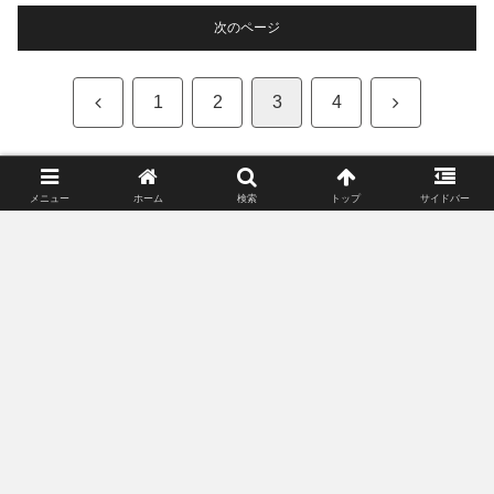
次のページ
前
次
1
2
3
4
へ
へ
メニュー
ホーム
検索
トップ
サイドバー
【お猪口・ぐい呑み】売れ筋ランキング
ジャンル別
盃
盃
発売日 : 1970年01月01日
発売日 : 1970年01月01日
発売日 : 1970年01月
Powered by
AmaGetti
Powered by
AmaGetti
Powered by
AmaGe
酒盃朱3寸
アデリア(ADERIA) 【 津軽
アデリア(ADER
びいどろ 盃 あじさい 85ml
ソー 吟醸 おちょこ
商品レビュー・口コミを見る
日本製 個箱入 F49783 】 お
個セット 日本製
商品レビュー・口コミを見る
商品レビュー・口
価格 : ￥396
ちょこ ぐい呑み 日本酒 グ
み 日本酒 グラス