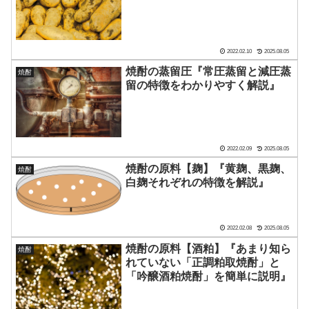
2022.02.10
2025.08.05
焼酎の蒸留圧『常圧蒸留と減圧蒸
焼酎
留の特徴をわかりやすく解説』
2022.02.09
2025.08.05
焼酎の原料【麹】『黄麹、黒麹、
焼酎
白麹それぞれの特徴を解説』
2022.02.08
2025.08.05
焼酎の原料【酒粕】『あまり知ら
焼酎
れていない「正調粕取焼酎」と
「吟醸酒粕焼酎」を簡単に説明』