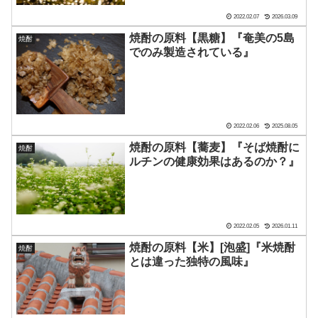
2022.02.07
2026.03.09
焼酎の原料【黒糖】『奄美の5島
焼酎
でのみ製造されている』
2022.02.06
2025.08.05
焼酎の原料【蕎麦】『そば焼酎に
焼酎
ルチンの健康効果はあるのか？』
2022.02.05
2026.01.11
焼酎の原料【米】[泡盛]『米焼酎
焼酎
とは違った独特の風味』