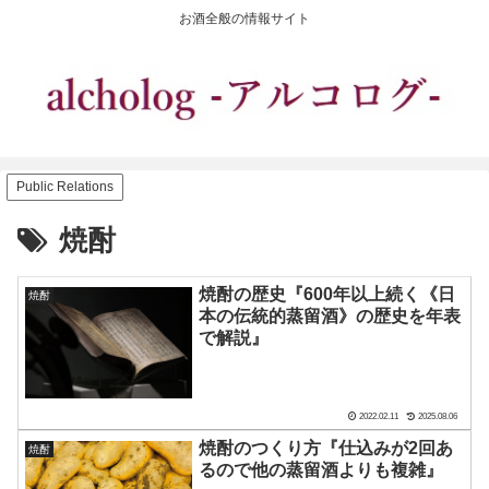
お酒全般の情報サイト
Public Relations
焼酎
焼酎の歴史『600年以上続く《日
焼酎
本の伝統的蒸留酒》の歴史を年表
で解説』
2022.02.11
2025.08.06
焼酎のつくり方『仕込みが2回あ
焼酎
るので他の蒸留酒よりも複雑』