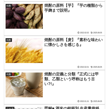
焼酎の原料【芋】『芋の種類から
焼酎
芋麹まで説明』
2022.02.02
2025.08.05
焼酎の原料【麦】『素朴な味わい
焼酎
に懐かしさを感じる』
2022.02.01
2025.08.05
焼酎の定義と分類『正式には甲
焼酎
類、乙類という呼称はもう古
い?!』
2022.01.31
2025.08.05
図解■ 酒米の銘柄別 生産量推移
日本酒