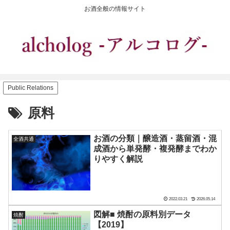
お酒全般の情報サイト
Public Relations
原料
お酒の分類｜醸造酒・蒸留酒・混
全酒共通
成酒から単発酵・複発酵までわか
りやすく解説
2022.03.21
2026.05.14
図解■ 焼酎の原料別データ
焼酎
【2019】