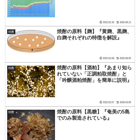
2022.02.16
2025.08.11
焼酎の原料【麹】『黄麹、黒麹、
焼酎
白麹それぞれの特徴を解説』
2022.02.08
2025.08.05
焼酎の原料【酒粕】『あまり知ら
焼酎
れていない「正調粕取焼酎」と
「吟醸酒粕焼酎」を簡単に説明』
2022.02.07
2026.03.09
焼酎の原料【黒糖】『奄美の5島
焼酎
でのみ製造されている』