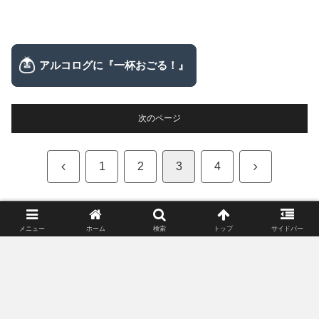
次のページ
前
次
1
2
3
4
へ
へ
メニュー
ホーム
検索
トップ
サイドバー
【お猪口・ぐい呑み】売れ筋ランキング