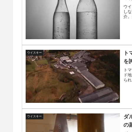
ウイ
しな
介。
ト
ウイスキー
を
トマ
ド地
られ
ダ
ウイスキー
の