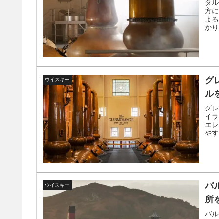
ダル
方に
よる
かり
グ
ウイスキー
ル
グレ
イラ
エレ
やす
バ
ウイスキー
所
バル