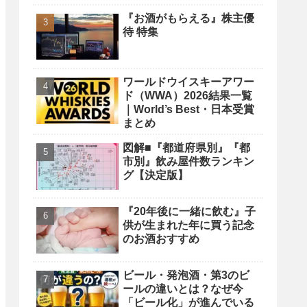
『お酒がもらえる』株主優
待 特集
ワールドウイスキーアワー
ド（WWA）2026結果一覧
｜World’s Best・日本受賞
まとめ
図解■『都道府県別』『都
市別』飲み屋件数ランキン
グ【決定版】
『20年後に一緒に飲む』子
供が生まれた年に買う記念
のお酒おすすめ
ビール・発泡酒・第3のビ
ールの違いとは？なぜ今
「ビール化」が進んでいる