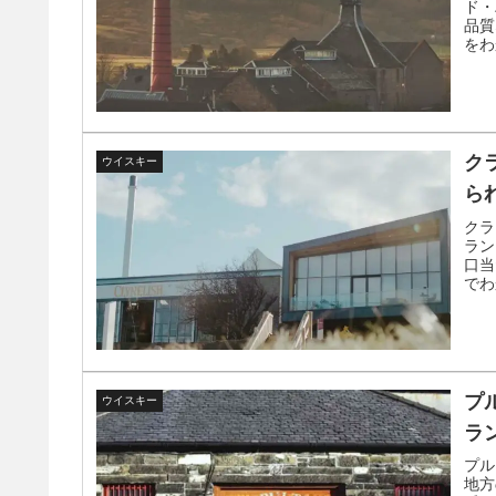
ド・
品質
をわ
ク
ウイスキー
ら
クラ
ラン
口当
でわ
プ
ウイスキー
ラ
プル
地方