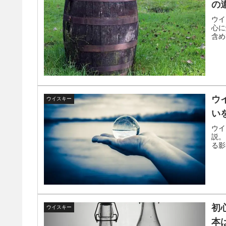
の
ウイ
心に
含め
ウ
ウイスキー
い
ウイ
説。
る影
初
ウイスキー
本