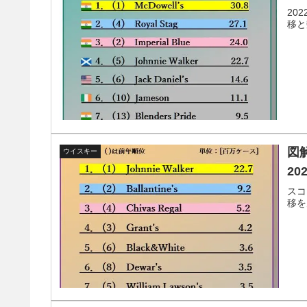
20
移と
図
ウイスキー
20
スコ
移を