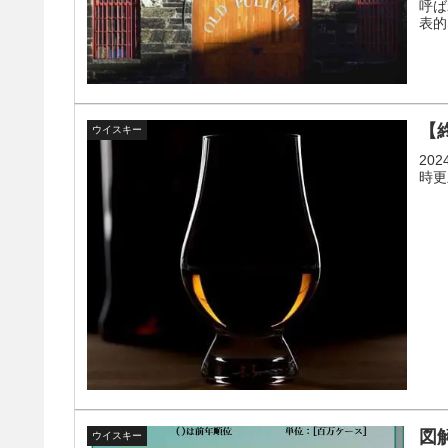
呼ば
表的
【
ウイスキー
20
時更
図
ウイスキー