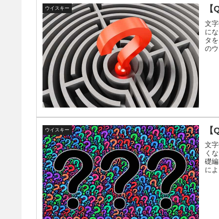
【
ウイスキー
文字
にな
タを
のウ
【
ウイスキー
文字
くな
礎編
によ