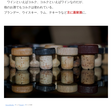
ワインといえばコルク、コルクといえばワインなのだが、
他のお酒でもコルクは使われている。
ブランデー、ウイスキー、ラム、テキーラなど
主に蒸留酒
に。
Pascal Bondis
による
Pixabay
からの画像