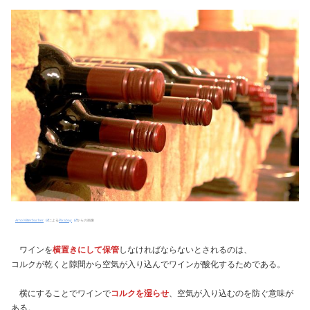
Arno Mitterbacher
による
Pixabay
からの画像
ワインを
横置きにして保管
しなければならないとされるのは、
コルクが乾くと隙間から空気が入り込んでワインが酸化するためである。
横にすることでワインで
コルクを湿らせ
、空気が入り込むのを防ぐ意味が
ある。