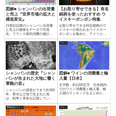
図解■ シャンパンの出荷量
【お取り寄せできる】有名
と売上『世界市場の拡大と
銘柄を使ったおすすめ ウ
構造変化』
イスキーボンボン特集
21世紀以降のシャンパン出荷量
お取り寄せできる特定銘柄のウ
と売上の推移をデータで可視
イスキーが使われるウイスキー
化。フランス国内消費の減少と
ボンボンを集めた。アメリカ
輸出拡大、1本あたり売上の上昇
ン、スコッチ、カナディアン、
から読み解く世界市場の構造変
ジャパニーズのウイスキーが使
シャンパン
ワイン
化を解説する。グラフを眺める
われており、意外と多い。ウイ
ことによってシャンパンの今後
スキーボンボン以外にもチョコ
の展開が見えてくるだろう。
レート系のお菓子に使われる特
定銘柄のウイスキーも調べた。
逆にお取り寄せできないものも
少し紹介している。
シャンパンの歴史『シャン
図解■ ワインの消費量と輸
パンが生まれた大地に響く
入量【日本】
軍靴の音』
文字数：約1200文字 日本国内
でのワイン消費量と輸入量、輸
シャンパンの原形ができて約300
入国のランキングをまとめた。●
年。寒冷な土地で生まれた泡
国内ワイン消費量 国税庁が公
は、戦争と革命を記憶してい
表している『酒のしおり』のデ
る。シャンパーニュ地方とシャ
ータを基にした。 国内のワイ
ンパンの歩みを、年表とともに
酒精強化ワイン
ワイン
ン消費量はここ数年横ばいだ
辿る。関連する人物はフランク
が、国産品は増加している。
王国初代国王クローヴィス、ジ