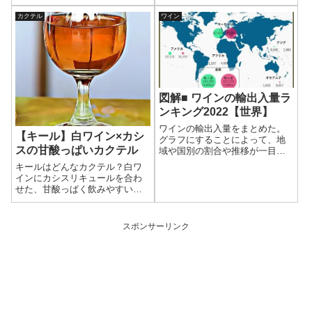
こい猫もいれば、そっけない猫
違いから、レゼルバやフラスケ
もいる。そんな猫たちに囲まれ
イラなど熟成による分類まで、
カクテル
ワイン
てお酒を飲むのも良いだろう。
それぞれの特徴や味わいの違い
を紹介。
図解■ ワインの輸出入量ラ
ンキング2022【世界】
ワインの輸出入量をまとめた。
【キール】白ワイン×カシ
グラフにすることによって、地
スの甘酸っぱいカクテル
域や国別の割合や推移が一目で
わかる。 この記事で世界のワイ
キールはどんなカクテル？白ワ
ンの流れが把握できるようにな
インにカシスリキュールを合わ
る。
せた、甘酸っぱく飲みやすい味
わいを解説。特徴や度数、カー
ディナルとの違い、基本レシピ
もわかりやすく紹介。
スポンサーリンク