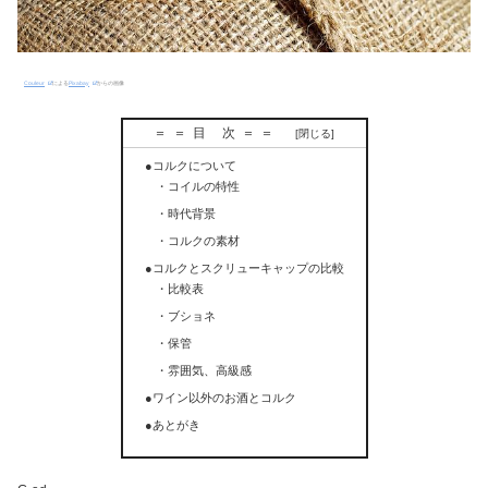
Couleur
による
Pixabay
からの画像
＝＝目 次＝＝
●コルクについて
・コイルの特性
・時代背景
・コルクの素材
●コルクとスクリューキャップの比較
・比較表
・ブショネ
・保管
・雰囲気、高級感
●ワイン以外のお酒とコルク
●あとがき