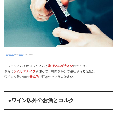
fancycrave1
による
Pixabay
からの画像
ワインといえばコルクという
刷り込みが大きい
のだろう。
さらに
ソムリエナイフ
を使って、時間をかけて抜栓される光景は、
ワインを飲む前の
儀式的
で好きだという人は多い。
●ワイン以外のお酒とコルク