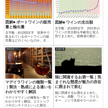
1994年に輸...
ャンヌ・ダルク、ドン・ペリニ
ヨン、ナポレオンなどなど。
図解■ ポートワインの販売
図解■ ワインの支出額
量と輸出量
文字数：約1000文字 2021年の
ワインの支出額を年齢別と収入
文字数：約1000文字 世界中で
別でまとめた。総務省の家計調
飲まれているポートワインの販
査のデータをもとにしている。●
売量はどのくらいなのか。ポー
年齢別支出額 単身世帯では、
トワインのの生産国であるポル
どの年齢でも勤労者世帯のほう
トガルの公的機関ドウロ･ポート
酒精強化ワイン
全酒共通
が全体よりも支出額が多い。家
ワイン協会(IVDP：Instituto dos
計調査の説明では、勤労者以外
Vinhos do Douro e do P...
の世帯...
猫に関連するお酒一覧｜気
まぐれな態度が魅力の存在
マデイラワインの種類一覧
に囲まれて飲む
｜製法・熟成による違いを
わかりやすく解説
猫に関連するお酒をまとめた。
ビール、焼酎、ワイン、ウイス
マデイラワインの種類を一覧で
キー、ジンで名前やラベルや逸
わかりやすく解説。エストゥフ
話に猫が関係している。人懐っ
ァやカンテイロといった製法の