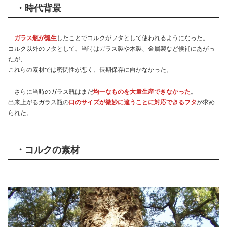
・時代背景
ガラス瓶が誕生
したことでコルクがフタとして使われるようになった。
コルク以外のフタとして、当時はガラス製や木製、金属製など候補にあがっ
たが、
これらの素材では密閉性が悪く、長期保存に向かなかった。
さらに当時のガラス瓶はまだ
均一なものを大量生産できなかった
。
出来上がるガラス瓶の
口のサイズが微妙に違うことに対応できるフタ
が求め
られた。
・コルクの素材