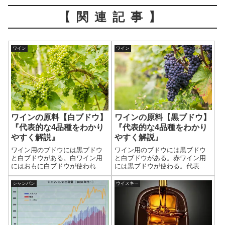
【関連記事】
ワイン
ワイン
ワインの原料【黒ブドウ】
ワインの原料【白ブドウ】
『代表的な4品種をわかり
『代表的な4品種をわかり
やすく解説』
やすく解説』
ワイン用のブドウには黒ブドウ
ワイン用のブドウには黒ブドウ
と白ブドウがある。赤ワイン用
と白ブドウがある。白ワイン用
には黒ブドウが使わる。代表的
にはおもに白ブドウが使われる
な4品種の特徴をわかりやすく説
が、黒ブドウが使われることも
明する。●カベルネ･ソーヴィニ
ある。代表的な4品種を紹介す
シャンパン
ウイスキー
ヨン ●メルロー ●ピノ･ノワー
る。●シャルドネ ●ソーヴィニ
ル ●シラー(シラーズ)
ヨン･ブラン ●リースリング ●
ピノ･グリ(ピノ･グリージョ)