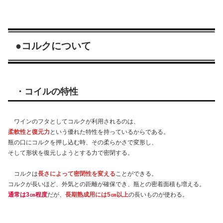
●コルクについて
・コイルの特性
ワインのフタとしてコルクが利用されるのは、
柔軟性と復元力
という優れた特性を持っているからである。
瓶の口にコルクを押し込む時、その柔らかさで変形し、
そして形状を復元しようとする力で密閉する。
コルクは
長さによって密閉性を変える
ことができる。
コルクが長いほど、外気との距離が確保でき、瓶との密着面積も増える。
通常は3㎝程度
だが、
長期熟成用には5㎝以上
の長いものが使わる。