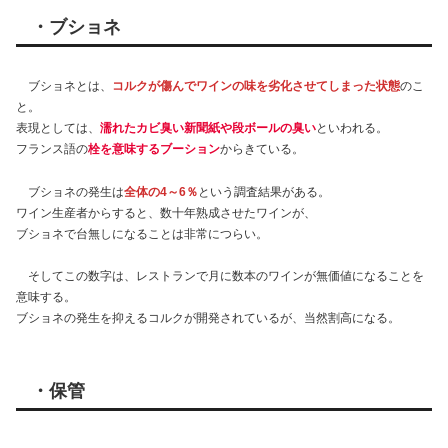
・ブショネ
ブショネとは、
コルクが傷んでワインの味を劣化させてしまった状態
のこ
と。
表現としては、
濡れたカビ臭い新聞紙や段ボールの臭い
といわれる。
フランス語の
栓を意味するブーション
からきている。
ブショネの発生は
全体の4～6％
という調査結果がある。
ワイン生産者からすると、数十年熟成させたワインが、
ブショネで台無しになることは非常につらい。
そしてこの数字は、レストランで月に数本のワインが無価値になることを
意味する。
ブショネの発生を抑えるコルクが開発されているが、当然割高になる。
・保管