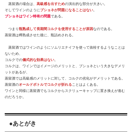
蒸留酒の場合は、
高級感を出すため
の演出的な部分が大きい。
そしてワインのように
ブショネが問題になることはない
。
ブショネはワイン特有の問題
である。
つまり
瓶熟成して長期間コルクを使用することが原因
なのである。
蒸留酒は樽熟成させた後に、瓶詰めされる。
蒸留酒ではワインのようにソムリエナイフを使って抜栓するようなことは
ないため、
コルクでの
儀式的な効果はない
。
コルクは、ワインではイメージのメリットと、ブショネという大きなデメリ
ットがあるが、
蒸留酒では高級感のメリットに対して、コルクの劣化がデメリットである。
蒸留酒の
オールドボトルでコルクが折れる
ことはよくある。
ワインと同様に蒸留酒でもコルクからスクリューキャップに置き換えが進む
のだろうか。
●あとがき