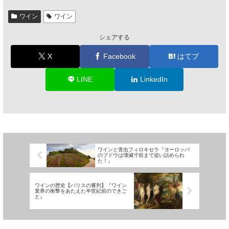
ワイン
ワイン
シェアする
X
Facebook
はてブ
LINE
LinkedIn
ワインと害虫フィロキセラ『ヨーロッパ
のブドウは壊滅寸前まで追い詰められ
た！』
ワインの歴史【パリスの審判】『ワイン
業界の衝撃をあたえた半世紀前のできご
と』