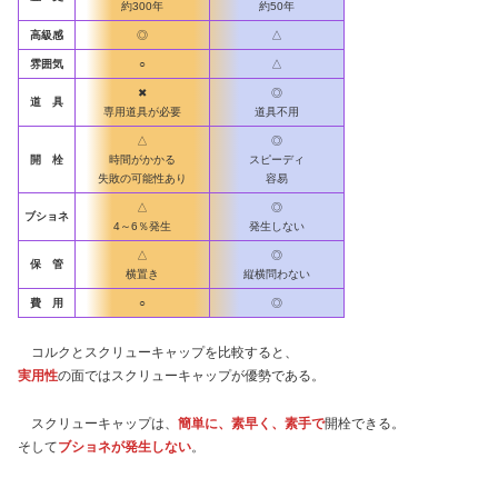
約300年
約50年
高級感
◎
△
雰囲気
○
△
✖
◎
道 具
専用道具が必要
道具不用
△
◎
開 栓
時間がかかる
スピーディ
失敗の可能性あり
容易
△
◎
ブショネ
4～6％発生
発生しない
△
◎
保 管
横置き
縦横問わない
費 用
○
◎
コルクとスクリューキャップを比較すると、
実用性
の面ではスクリューキャップが優勢である。
スクリューキャップは、
簡単に、素早く、素手で
開栓できる。
そして
ブショネが発生しない
。