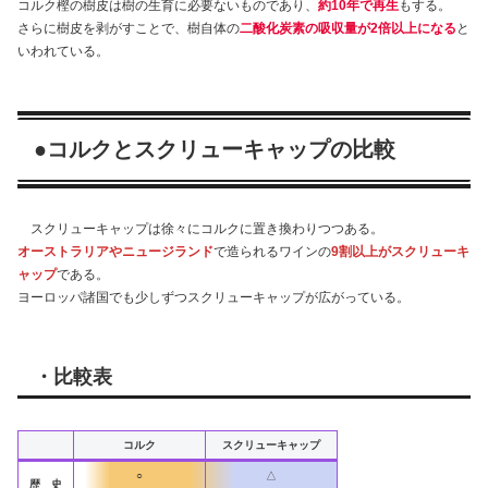
コルク樫の樹皮は樹の生育に必要ないものであり、
約10年で再生
もする。
さらに樹皮を剥がすことで、樹自体の
二酸化炭素の吸収量が2倍以上になる
と
いわれている。
●コルクとスクリューキャップの比較
スクリューキャップは徐々にコルクに置き換わりつつある。
オーストラリアやニュージランド
で造られるワインの
9割以上がスクリューキ
ャップ
である。
ヨーロッパ諸国でも少しずつスクリューキャップが広がっている。
・比較表
コルク
スクリューキャップ
○
△
歴 史