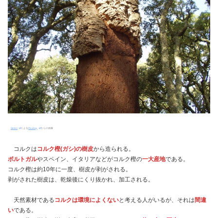
Simon
による
Pixabay
からの画像
コルクは
コルク樫(ガシ)の樹皮
から造られる。
ポルトガル
やスペイン、イタリアなどがコルク樫の
一大産地
である。
コルク樫は約10年に一度、樹皮が剥がされる。
剥がされた樹皮は、乾燥後にくり抜かれ、加工される。
天然素材である
コルクは環境によくない
と考える人がいるが、それは
間違
い
である。